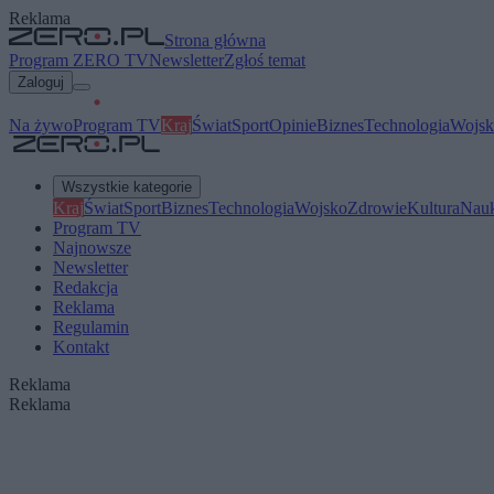
Reklama
Strona główna
Program ZERO TV
Newsletter
Zgłoś temat
Zaloguj
Na żywo
Program TV
Kraj
Świat
Sport
Opinie
Biznes
Technologia
Wojsk
Wszystkie kategorie
Kraj
Świat
Sport
Biznes
Technologia
Wojsko
Zdrowie
Kultura
Nau
Program TV
Najnowsze
Newsletter
Redakcja
Reklama
Regulamin
Kontakt
Reklama
Reklama