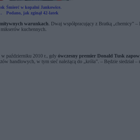
usk
Śmierć w kopalni Jankowice.
Podano, jak zginął 42-latek
rymitywnych warunkach
. Dwaj współpracujący z Bratką „chemicy” – I
h mikserów kuchennych.
 w październiku 2010 r., gdy
ówczesny premier Donald Tusk zapowi
nktów handlowych, w tym sieć należącą do „króla”. – Będzie siedział – 