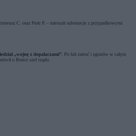
reneusz C. oraz Piotr P. – mieszali substancje z przypadkowymi
edział „wojnę z dopalaczami”
. Po fali zatruć i zgonów w całym
mówił o Bratce szef rządu.