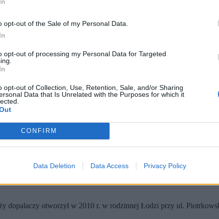
In
o opt-out of the Sale of my Personal Data.
In
to opt-out of processing my Personal Data for Targeted
ing.
In
o opt-out of Collection, Use, Retention, Sale, and/or Sharing
 / Wikipedia / Rakoon)
ersonal Data that Is Unrelated with the Purposes for which it
lected.
 Bratki. Skazano go na 4 lata i 10 miesięcy więzienia, ale nie tr
Out
wu ponad trzech lat od wyroku, mężczyzna wciąż pozostaje na wol
zystywał luki prawne, sprzedając dopalacze jako „produkty kolekc
CONFIRM
sięcy pozbawienia wolności zapadł 20 marca 2023 r.
„Król dopalaczy”
Data Deletion
Data Access
Privacy Policy
aży dopalaczy otworzył w 2010 r. w rodzinnej Łodzi przy ul. Piotrkows