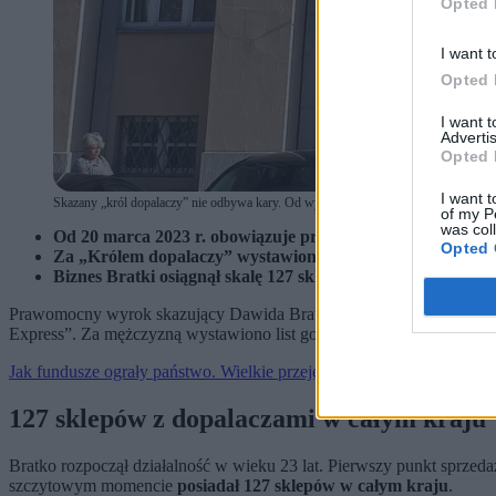
Opted 
I want t
Opted 
I want 
Advertis
Opted 
I want t
Skazany „król dopalaczy” nie odbywa kary. Od wyroku minęły trzy lata (fot. Policja
of my P
was col
Od 20 marca 2023 r. obowiązuje prawomocny wyrok dla Dawida
Opted 
Za „Królem dopalaczy” wystawiono list gończy. Mimo upły
Biznes Bratki osiągnął skalę 127 sklepów w Polsce. Wykor
Prawomocny wyrok skazujący Dawida Bratkę na cztery lata i 10 mie
Express”. Za mężczyzną wystawiono list gończy.
Jak fundusze ograły państwo. Wielkie przejęcie na rynku aptek.
127 sklepów z dopalaczami w całym kraju
Bratko rozpoczął działalność w wieku 23 lat. Pierwszy punkt sprzed
szczytowym momencie
posiadał 127 sklepów w całym kraju
.