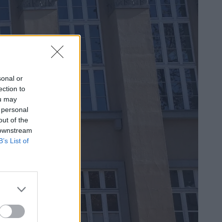
sonal or
ection to
ou may
 personal
out of the
 downstream
B’s List of