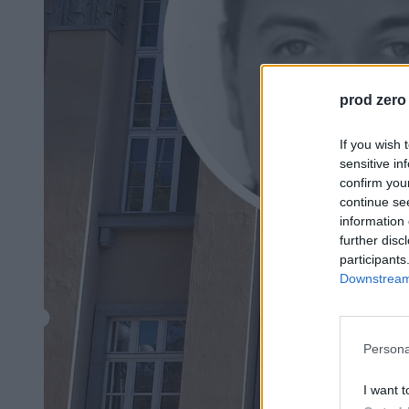
prod zero
If you wish 
sensitive in
confirm you
continue se
information 
further disc
participants
Downstream 
Persona
I want t