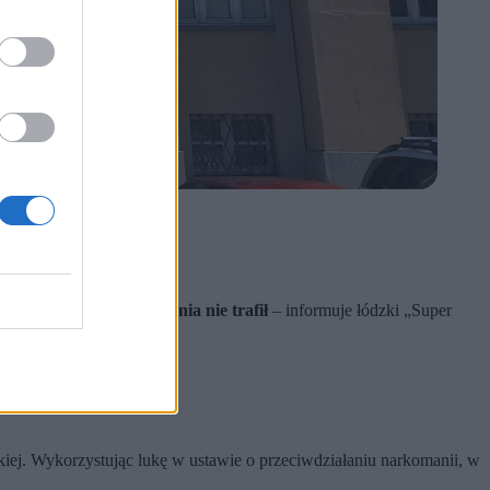
afił za kratki.
ności.
jonerskie”.
 jednak nigdy do więzienia nie trafił
– informuje łódzki „Super
kiej. Wykorzystując lukę w ustawie o przeciwdziałaniu narkomanii, w