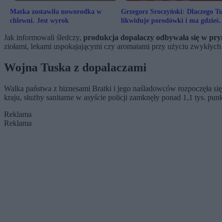
Matka zostawiła noworodka w
Grzegorz Sroczyński: Dlaczego T
chlewni. Jest wyrok
likwiduje porodówki i ma gdzieś
Lesko?
Jak informowali śledczy,
produkcja dopalaczy odbywała się w p
ziołami, lekami uspokajającymi czy aromatami przy użyciu zwykłyc
Wojna Tuska z dopalaczami
Walka państwa z biznesami Bratki i jego naśladowców rozpoczęła się
kraju, służby sanitarne w asyście policji zamknęły ponad 1,1 tys. pu
Reklama
Reklama