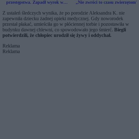
przestępstwa. Zapadł wyrok w
„Nie zwróci to czasu zwierzętom”
głośnej sprawie z Kłodzka
Z ustaleń śledczych wynika, że po porodzie Aleksandra K. nie
zapewniła dziecku żadnej opieki medycznej. Gdy noworodek
przestał płakać, umieściła go w płóciennej torbie i pozostawiła w
budynku dawnej chlewni, co spowodowało jego śmierć.
Biegli
potwierdzili, że chłopiec urodził się żywy i oddychał.
Reklama
Reklama