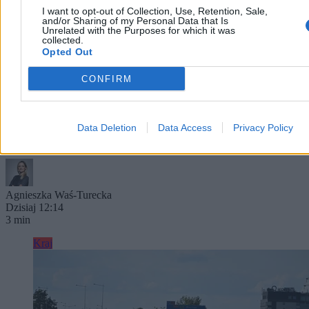
I want to opt-out of Collection, Use, Retention, Sale,
and/or Sharing of my Personal Data that Is
Unrelated with the Purposes for which it was
collected.
Rolnik zaorał nową drogę. Usłyszał zarzut, grozi
Opted Out
mu do 10 lat więzienia
CONFIRM
Uszkodzenie nowo wyremontowanej nawierzchni na ulicy
Rybackiej w gliwickiej dzielnicy Ostropa skończyło się surowymi
konsekwencjami dla lokalnego gospodarza. Rolnik, który zaorał
Data Deletion
Data Access
Privacy Policy
pługiem świeży asfalt, usłyszał zarzut zniszczenia mienia o znacznej
wartości. Prokuratura wystąpiła o jego tymczasowe aresztowanie.
Agnieszka Waś-Turecka
Dzisiaj 12:14
3 min
Kraj