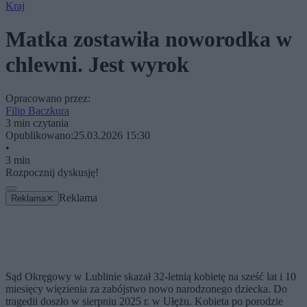
Kraj
Matka zostawiła noworodka w
chlewni. Jest wyrok
Opracowano przez:
Filip Baczkura
3 min czytania
Opublikowano:
25.03.2026 15:30
•
3 min
Rozpocznij dyskusję!
Reklama
Reklama
✕
Sąd Okręgowy w Lublinie skazał 32-letnią kobietę na sześć lat i 10
miesięcy więzienia za zabójstwo nowo narodzonego dziecka. Do
tragedii doszło w sierpniu 2025 r. w Ułężu. Kobieta po porodzie