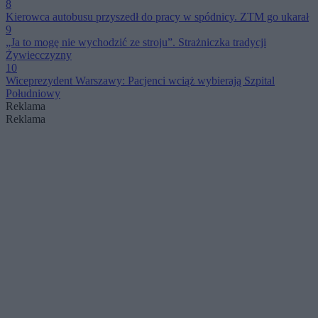
8
Kierowca autobusu przyszedł do pracy w spódnicy. ZTM go ukarał
9
„Ja to mogę nie wychodzić ze stroju”. Strażniczka tradycji
Żywiecczyzny
10
Wiceprezydent Warszawy: Pacjenci wciąż wybierają Szpital
Południowy
Reklama
Reklama