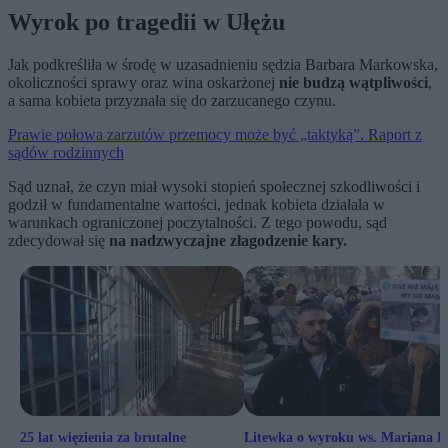
Wyrok po tragedii w Ułężu
Jak podkreśliła w środę w uzasadnieniu sędzia Barbara Markowska,
okoliczności sprawy oraz wina oskarżonej
nie budzą wątpliwości
,
a sama kobieta przyznała się do zarzucanego czynu.
Prawie połowa zarzutów przemocy może być „taktyką”. Raport z
sądów rodzinnych
Sąd uznał, że czyn miał wysoki stopień społecznej szkodliwości i
godził w fundamentalne wartości, jednak kobieta działała w
warunkach ograniczonej poczytalności. Z tego powodu, sąd
zdecydował się
na nadzwyczajne złagodzenie kary.
25 lat więzienia za brutalne
Litewka o wyroku ws. Mariana D