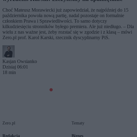
Choć Mateusz Morawiecki już zapowiedział, że najpóźniej do 15
października powoła nową partię, nadal pozostaje on formalnie
członkiem Prawa i Sprawiedliwości. To samo dotyczy
kilkudziesięciu stronników byłego premiera. Ale już niedługo. – Dla
wielu z nas ważne jest, żeby rozstać się w zgodzie i z klasą – mówi
Zero.pl prof. Karol Karski, rzecznik dyscyplinarny PiS.
Kasjan Owsianko
Dzisiaj 06:01
18 min
Zero.pl
Tematy
Redakcja
Biznes