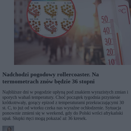
Nadchodzi pogodowy rollercoaster. Na
termometrach znów będzie 36 stopni
Najbliższe dni w pogodzie upłyną pod znakiem wyrazistych zmian i
sporych wahań temperatury. Choć początek tygodnia przyniesie
krótkotrwały, gorący epizod z temperaturami przekraczającymi 30
st. C, to już od wtorku czeka nas wyraźne ochłodzenie. Sytuacja
ponownie zmieni się w weekend, gdy do Polski wróci afrykański
upał. Słupki rtęci mogą pokazać aż 36 kresek.