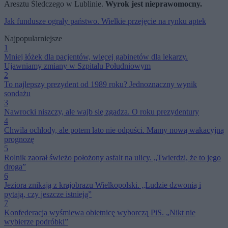
Aresztu Śledczego w Lublinie.
Wyrok jest nieprawomocny.
Jak fundusze ograły państwo. Wielkie przejęcie na rynku aptek
Najpopularniejsze
1
Mniej łóżek dla pacjentów, więcej gabinetów dla lekarzy.
Ujawniamy zmiany w Szpitalu Południowym
2
To najlepszy prezydent od 1989 roku? Jednoznaczny wynik
sondażu
3
Nawrocki niszczy, ale wajb się zgadza. O roku prezydentury
4
Chwila ochłody, ale potem lato nie odpuści. Mamy nową wakacyjną
prognozę
5
Rolnik zaorał świeżo położony asfalt na ulicy. „Twierdzi, że to jego
droga”
6
Jeziora znikają z krajobrazu Wielkopolski. „Ludzie dzwonią i
pytają, czy jeszcze istnieją”
7
Konfederacja wyśmiewa obietnicę wyborczą PiS. „Nikt nie
wybierze podróbki”