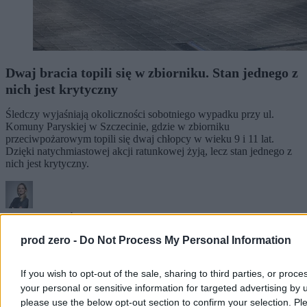
Dwaj bracia topili się w zbiorniku. Stan jednego z
nich jest krytyczny
Śledczy wyjaśniają okoliczności sobotniego wypadku przy ul.
Komuny Paryskiej w Szczecinie, gdzie w zbiorniku
przeciwpożarowym topili się dwaj chłopcy w wieku 9 i 11 lat.
Dzięki natychmiastowej akcji ratunkowej żyją, lecz stan jednego z
nich jest krytyczny.
Agnieszka Waś-Turecka
Dzisiaj 13:49
prod zero -
Do Not Process My Personal Information
3 min
Reklama
Reklama
If you wish to opt-out of the sale, sharing to third parties, or proce
your personal or sensitive information for targeted advertising by 
please use the below opt-out section to confirm your selection. Pl