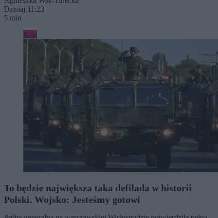
Agnieszka Waś-Turecka
Dzisiaj 11:23
5 min
Kraj
To będzie największa taka defilada w historii
Polski. Wojsko: Jesteśmy gotowi
Próba generalna na warszawskiej Wisłostradzie potwierdziła pełną