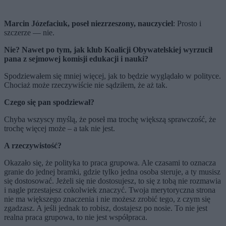
Marcin Józefaciuk, poseł niezrzeszony, nauczyciel
:
Prosto i
szczerze — nie
.
Nie? Nawet po tym, jak klub Koalicji Obywatelskiej wyrzucił
pana z sejmowej komisji edukacji
i nauki
?
Spodziewałem się mniej więcej, jak to będzie wyglądało w polityce.
Chociaż może rzeczywiście nie sądziłem, że aż tak.
Czego się pan spodziewał?
Chyba wszyscy myślą, że poseł ma trochę większą sprawczość, że
trochę więcej może
– a tak nie jest
.
A rzeczywistość?
Okazało się, że polityka to praca grupowa. Ale czasami to oznacza
granie do jednej bramki, gdzie tylko jedna osoba steruje, a ty musisz
się dostosować. Jeżeli się nie dostosujesz, to się z tobą nie rozmawia
i nagle przestajesz cokolwiek znaczyć. Twoja merytoryczna strona
nie ma większego znaczenia i nie możesz zrobić tego, z czym się
zgadzasz. A jeśli jednak to robisz, dostajesz po nosie.
To nie jest
realna praca grupowa, to nie jest współpraca.