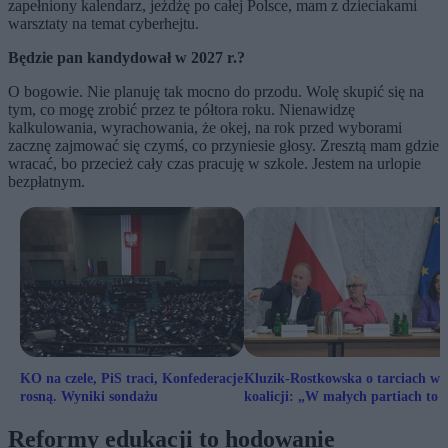
zapełniony kalendarz, jeżdżę po całej Polsce, mam z dzieciakami
warsztaty na temat cyberhejtu.
Będzie pan kandydował w 2027 r.?
O b
o
gowie. Nie planuję tak mocno do przodu. Wolę skupić się na
tym, co mogę zrobić przez te półtora roku. Nienawidzę
kalkulowania, wyrachowania, że okej, na rok przed wyborami
zacznę zajmować się czymś, co przyniesie głosy. Zresztą mam gdzie
wracać, bo przecież cały czas pracuję w szkole. Jestem na urlopie
bezpłatnym.
KO na czele, PiS traci, Konfederacje
Kluzik-Rostkowska o tarciach w
rosną. Wyniki sondażu
koalicji: „W małych partiach to j
walka o wszystko”
Reformy edukacji to hodowanie