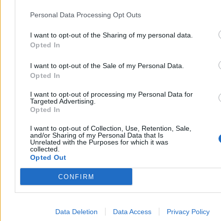
Personal Data Processing Opt Outs
I want to opt-out of the Sharing of my personal data.
Opted In
I want to opt-out of the Sale of my Personal Data.
Opted In
I want to opt-out of processing my Personal Data for
Targeted Advertising.
Nie. Wiecie, od kogo dostałem wsparcie? Od wicemarszałka
Opted In
Krzysztofa Bosaka z Konfederacji i posła Janusza Cieszyńskiego z
PiS, którzy publicznie stanęli w mojej obronie. Później okazało się,
I want to opt-out of Collection, Use, Retention, Sale,
że to oni mieli rację: kancelarie i Sejmu, i Senatu nie dopatrzyły się
and/or Sharing of my Personal Data that Is
żadnego zaniechania z mojej strony. Podobnie komisja etyki
Unrelated with the Purposes for which it was
poselskiej uznała, że dopełniłem wszystkich procedur. Nadal
collected.
oczywiście uważam, że ten człowiek nie miał moralnego prawa
Opted Out
uczestniczyć w posiedzeniu, ale też nie mogłem zrobić wiele więcej,
by się tam nie znalazł.
CONFIRM
Wcześniej też nie dostawałem żadnego wsparcia, choćby gdy
zbłaźniłem się w sprawie trójpodziału władzy. Ale klub KO nie
wspiera też innych posłów wystawionych na hejt. Na przykład
Data Deletion
Data Access
Privacy Policy
posła Witka.