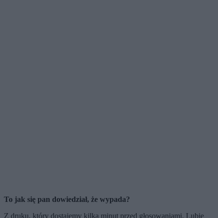
To jak się pan dowiedział, że wypada?
Z druku, który dostajemy kilka minut przed głosowaniami. Lubię