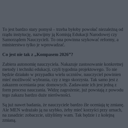
To jest bardzo stary pomysł – trzeba byłoby powołać niezależną od
rządu instytucję, nazwijmy ją Komisją Edukacji Narodowej czy
Samorządem Nauczycieli
. To ona powinna szykować reformy, a
ministerstwo tylko je wprowadzać.
Co jest nie tak z „Kompasem 2026”?
Zabiera autonomię nauczyciela. Nakazuje zastosowanie konkretnej
metody i techniki edukacji, czyli tygodnia projektowego. To nie
będzie działało w przypadku wielu uczniów, nauczyciel powinien
mieć możliwość wybrania, czy z tego skorzysta. Tak samo jest z
zakazem oceniania prac domowych. Zadawanie ich jest jedną z
form procesu nauczania
. Widzę zagrożenie,
już powstają
z powodu
tego zakazu bardzo duże nierówności.
Są już nawet badania, że nauczyciele bardzo źle oceniają tę zmianę.
Ale MEN wdrażało ją na szybko, żeby mieć korzyści przy urnach,
na zasadzie: zobaczcie, ulżyliśmy wam. Tak będzie i z kolejną
zmianą.