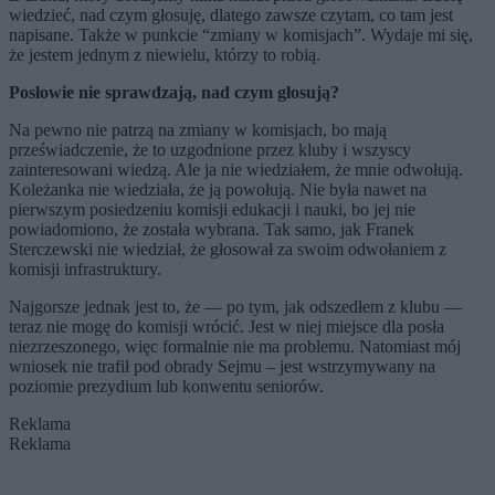
wiedzieć, nad czym głosuję, dlatego zawsze czytam, co tam jest
napisane. Także w punkcie “zmiany w komisjach”.
Wydaje mi się,
że j
estem jednym z niewielu, którzy to robią.
Posłowie nie sprawdzają, nad czym głosują?
Na pewno nie patrzą na zmiany w komisjach, bo mają
przeświadczenie, że to uzgodnione przez kluby i wszyscy
zainteresowani
wiedzą. Ale ja nie wiedziałem, że mnie odwołują.
Koleżanka nie wiedziała, że ją powołują. Nie była nawet na
pierwszym posiedzeniu komisji edukacji i nauki, bo jej nie
powiadomiono, że została wybrana.
Tak samo, jak Franek
Sterczewski nie wiedział, że głosował za swoim odwołaniem z
komisji infrastruktury.
Najgorsze jednak jest to, że — po tym, jak odszedłem z klubu —
teraz nie mogę do komisji wrócić. Jest w niej miejsce dla posła
niezrzeszonego, więc formalnie nie ma problemu. Natomiast mój
wniosek nie trafił pod obrady Sejmu
– jest wstrzymywany na
poziomie prezydium lub konwentu seniorów.
Reklama
Reklama