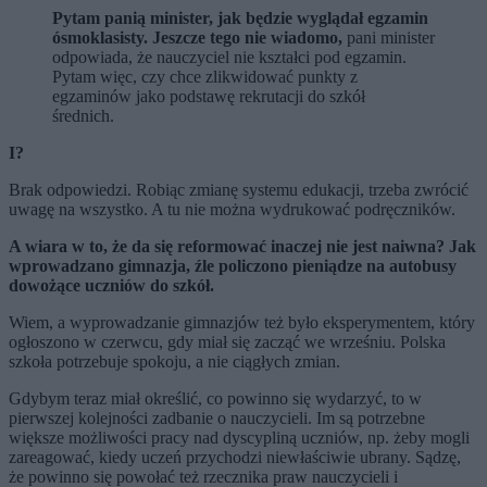
Pytam panią minister, jak będzie wyglądał egzamin
ósmoklasisty. Jeszcze tego nie wiadomo,
pani minister
odpowiada, że nauczyciel nie kształci pod egzamin.
Pytam więc, czy chce zlikwidować punkty z
egzaminów jako podstawę rekrutacji do szkół
średnich.
I?
Brak odpowiedzi. Robiąc zmianę systemu edukacji, trzeba zwrócić
uwagę na wszystko. A tu nie można wydrukować podręczników.
A wiara w to, że da się reformować inaczej nie jest naiwna? Jak
wprowadzano gimnazja, źle policzono pieniądze na autobusy
dowożące uczniów do szkół.
Wiem, a wyprowadzanie gimnazjów też było eksperymentem, który
ogłoszono w czerwcu, gdy miał się zacząć we wrześniu. Polska
szkoła potrzebuje spokoju, a nie ciągłych zmian.
Gdybym teraz miał określić, co powinno się wydarzyć, to w
pierwszej kolejności zadbanie o nauczycieli. Im są potrzebne
większe możliwości pracy nad dyscypliną uczniów, np. żeby mogli
zareagować, kiedy uczeń przychodzi niewłaściwie ubrany. Sądzę,
że powinno się powołać też rzecznika praw nauczycieli i