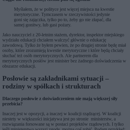
Myślałem, że w polityce jest więcej miejsca na kwestie
merytoryczne. Tymczasem w rzeczywistości jedynie
goni się zajączka, tylko po to, żeby go nie złapać, dla
samej gonitwy,
lub gasi pożary.
Jako nauczyciel z 20-letnim stażem, dyrektor, inspektor miejskiego
wydziału edukacji chciałem walczyć głównie o edukację
zawodową. Tylko że byłem pewien, że po drugiej stronie będę miał
osoby, które zrozumieją kwestie merytoryczne i które będą chciały
słuchać też osób merytorycznych. Ale partnerem dla
merytorycznych posłów jest minister bez żadnego doświadczenia w
obszarze edukacji.
Posłowie są zakładnikami sytuacji –
rodziny w spółkach i strukturach
Dlaczego posłowie z doświadczeniem nie mają większej siły
przebicia?
Inaczej jest w opozycji, a inaczej w koalicji rządzącej. W koalicji
niestety w większości inicjatywa jest po stronie ministerstw, a
rozwiązania forsowane są w postaci projektów rządowych. I tylko
jeśli ministerstwo wyrazi zgodę, można coś robić. Podam przykład: