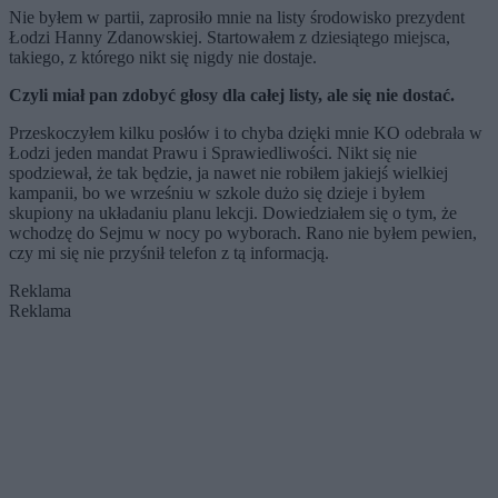
Nie byłem w partii, zaprosiło mnie na listy środowisko prezydent
Łodzi Hanny Zdanowskiej. Startowałem z dziesiątego miejsca,
takiego, z którego nikt się nigdy nie dostaje.
Czyli miał pan zdobyć głosy dla całej listy, ale się nie dostać.
Przeskoczyłem kilku posłów i to chyba dzięki mnie KO odebrała w
Łodzi jeden mandat Prawu i Sprawiedliwości. Nikt się nie
spodziewał, że tak będzie, ja nawet nie robiłem jakiejś wielkiej
kampanii, bo we wrześniu w szkole dużo się dzieje i byłem
skupiony na układaniu planu lekcji. Dowiedziałem się o tym, że
wchodzę do Sejmu w nocy po wyborach. Rano nie byłem pewien,
czy mi się nie przyśnił telefon z tą informacją.
Reklama
Reklama