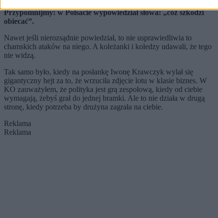
Przypomnijmy: w Polsacie wypowiedział słowa: „cóż szkodzi
obiecać”.
Nawet jeśli nierozsądnie powiedział, to nie usprawiedliwia to
chamskich ataków na niego. A koleżanki i koledzy udawali, że tego
nie widzą.
Tak samo było, kiedy na posłankę Iwonę Krawczyk wylał się
gigantyczny hejt za to, że wrzuciła zdjęcie lotu w klasie biznes. W
KO zauważyłem, że polityka jest grą zespołową, kiedy od ciebie
wymagają, żebyś grał do jednej bramki. Ale to nie działa w drugą
stronę, kiedy potrzeba by drużyna zagrała na ciebie.
Reklama
Reklama