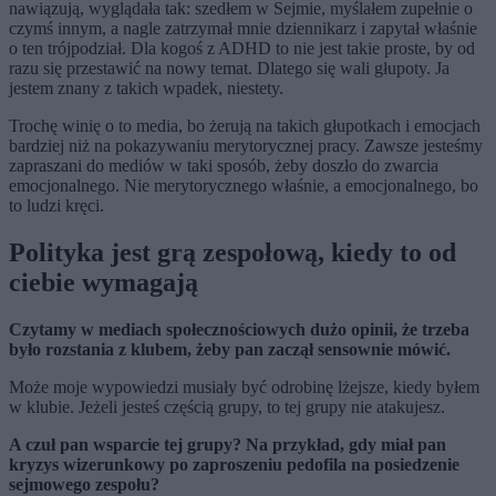
nawiązują, wyglądała tak: szedłem w Sejmie, myślałem zupełnie o
czymś innym, a nagle zatrzymał mnie dziennikarz i zapytał właśnie
o ten trójpodział. Dla kogoś z ADHD to nie jest takie proste, by od
razu się przestawić na nowy temat. Dlatego się wali głupoty. Ja
jestem znany z takich wpadek, niestety.
Trochę winię o to media, bo żerują na takich głupotkach i emocjach
bardziej niż na pokazywaniu merytorycznej pracy. Zawsze jesteśmy
zapraszani do mediów w taki sposób, żeby doszło do zwarcia
emocjonalnego. Nie merytorycznego właśnie, a emocjonalnego, bo
to ludzi kręci.
Polityka jest grą zespołową, kiedy to od
ciebie wymagają
Czytamy w mediach społecznościowych dużo opinii, że trzeba
było rozstania z klubem, żeby pan zaczął sensownie mówić.
Może moje wypowiedzi musiały być odrobinę lżejsze, kiedy byłem
w klubie. Jeżeli jesteś częścią grupy, to tej grupy nie atakujesz.
A czuł pan wsparcie tej grupy? Na przykład, gdy miał pan
kryzys wizerunkowy po zaproszeniu pedofila na posiedzenie
sejmowego zespołu?