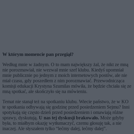
W którym momencie pan przegiął?
Według mnie w żadnym. O to mam największy żal, że nikt ze mną
nie porozmawiał, nie wezwał mnie szef klubu. Kiedyś upomniał
mnie publicznie po jednym z moich internetowych postów, ale nie
miał czasu, gdy poszedłem z nim porozmawiać. Przewodnicząca
komisji edukacji Krystyna Szumilas mówiła, że będzie chciała się ze
mną spotkać, ale skończyło się na mówieniu.
Temat nie stanął też na spotkaniu klubu. Wiecie państwo, że w KO
te spotkania odbywają się godzinę przed posiedzeniem Sejmu? Inni
spotykają się często dzień przed posiedzeniem i omawiają różne
sprawy, dyskutują.
U nas tej dyskusji brakowało.
Może gdyby
była, to miałbym okazję wytłumaczyć, czemu głosuję tak, a nie
inaczej. Ale słyszałem tylko “lećmy dalej, lećmy dalej”.