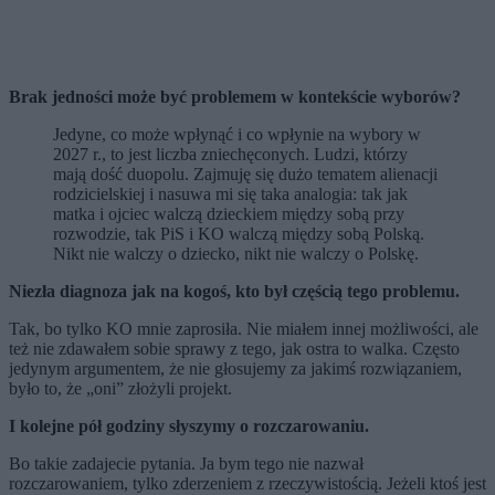
Brak jedności może być problemem w kontekście wyborów?
Jedyne, co może wpłynąć i co wpłynie na wybory w
2027 r., to jest liczba zniechęconych. Ludzi, którzy
mają dość duopolu. Zajmuję się dużo tematem alienacji
rodzicielskiej i nasuwa mi się taka analogia: tak jak
matka i ojciec walczą dzieckiem między sobą przy
rozwodzie, tak PiS i KO walczą między sobą Polską.
Nikt nie walczy o dziecko, nikt nie walczy o Polskę.
Niezła diagnoza jak na kogoś, kto był częścią tego problemu.
Tak, bo tylko KO mnie zaprosiła. Nie miałem innej możliwości, ale
też nie zdawałem sobie sprawy z tego, jak ostra to walka. Często
jedynym argumentem, że nie głosujemy za jakimś rozwiązaniem,
było to, że „oni” złożyli projekt.
I kolejne pół godziny słyszymy o rozczarowaniu.
Bo takie zadajecie pytania. Ja bym tego nie nazwał
rozczarowaniem, tylko zderzeniem z rzeczywistością. Jeżeli ktoś jest