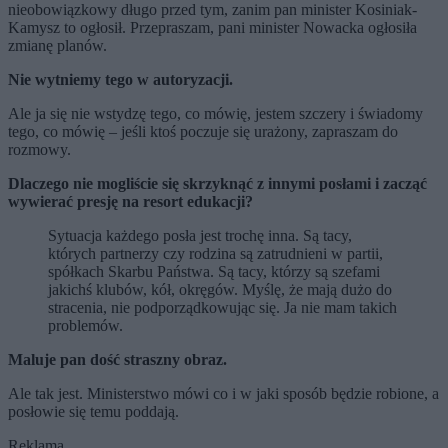
nieobowiązkowy długo przed tym, zanim pan minister Kosiniak-
Kamysz to ogłosił. Przepraszam, pani minister Nowacka ogłosiła
zmianę planów.
Nie wytniemy tego w autoryzacji.
Ale ja się nie wstydzę tego, co mówię,
jestem szczery i świadomy
tego, co mówię
– jeśli ktoś poczuje się urażony, zapraszam do
rozmowy.
Dlaczego nie mogliście się skrzyknąć z innymi posłami i zacząć
wywierać presję na resort edukacji?
Sytuacja każdego posła jest trochę inna. Są tacy,
których partnerzy czy rodzina są zatrudnieni w partii,
spółkach Skarbu Państwa. Są tacy, którzy są szefami
jakichś klubów, kół, okręgów. Myślę, że mają dużo do
stracenia, nie podporządkowując się. Ja nie mam takich
problemów.
Maluje pan dość straszny obraz.
Ale tak jest. Ministerstwo mówi co i w jaki sposób będzie robione, a
posłowie się temu poddają.
Reklama