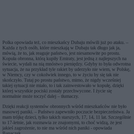
Polka opowiada też, co mieszkańcy Dubaju mówili już po ataku. –
Każda z tych osób, które mieszkają w Dubaju tak długo jak ja,
mówią, że to, jak reaguje państwo, jest niesamowite po prostu.
Kopuła obronna, którą kupiły Emiraty, jest jedną z najlepszych na
świecie, wydali na nią mnóstwo pieniędzy. Gdyby to była odwrotna
sytuacja, że na przykład tyle rakiet by uderzyło nie wiem, w Polskę,
w Niemcy, czy w cokolwiek innego, to w życiu by się tak nie
skończyło. Tutaj po prostu państwo, mimo, że nigdy wcześniej
takiej sytuacji nie miało, to i tak zainwestowało w kopułę, dzięki
której wszystkie pociski zostały przechwycone. I życie się
normalnie może toczyć dalej – tłumaczy.
Dzięki reakcji systemów obronnych wśród mieszkańców nie było
masowej paniki. – Państwo zapewniło poczucie bezpieczeństwa. Ja
mam trójkę dzieci, tylko takich starszych, 17, 14, 11 lat. Szczególnie
to 17-letnie, jak rozmawia ze znajomymi, to choć widzą, że jest
jakieś zagrożenie, to nie ma wśród nich paniki - opowiada
Banaczek.