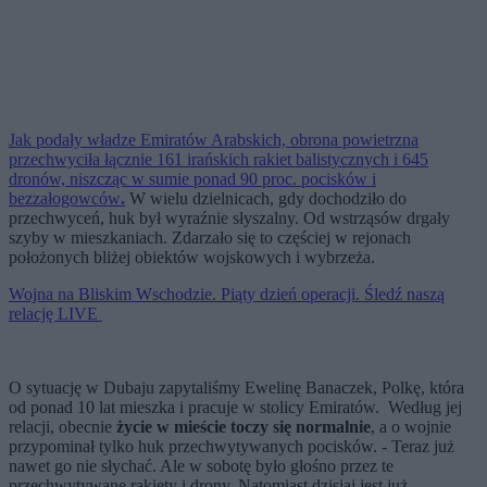
Jak podały władze Emiratów Arabskich,
obrona powietrzna
przechwyciła łącznie 161 irańskich rakiet balistycznych i 645
dronów, niszcząc w sumie ponad 90 proc. pocisków i
bezzałogowców
.
W wielu dzielnicach, gdy dochodziło do
przechwyceń, huk był wyraźnie słyszalny. Od wstrząsów drgały
szyby w mieszkaniach. Zdarzało się to częściej w rejonach
położonych bliżej obiektów wojskowych i wybrzeża.
Wojna na Bliskim Wschodzie. Piąty dzień operacji. Śledź naszą
relację LIVE
O sytuację w Dubaju zapytaliśmy Ewelinę Banaczek, Polkę, która
od ponad 10 lat mieszka i pracuje w stolicy Emiratów. Według jej
relacji, obecnie
życie w mieście toczy się normalnie
, a o wojnie
przypominał tylko huk przechwytywanych pocisków. - Teraz już
nawet go nie słychać. Ale w sobotę było głośno przez te
przechwytywane rakiety i drony. Natomiast dzisiaj jest już