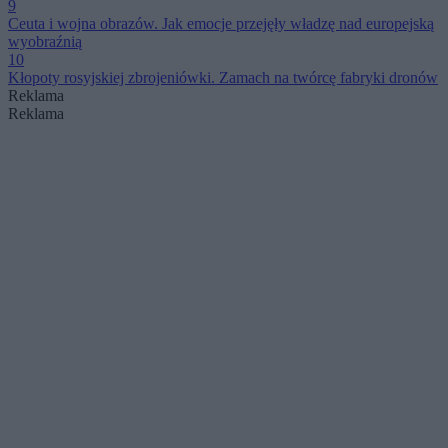
9
Ceuta i wojna obrazów. Jak emocje przejęły władzę nad europejską
wyobraźnią
10
Kłopoty rosyjskiej zbrojeniówki. Zamach na twórcę fabryki dronów
Reklama
Reklama