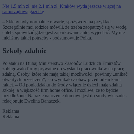
Nie 1,5 mln zł, nie 2,1 mln zł. Kraków wyda jeszcze więcej na
samorządową gazetkę
– Sklepy były normalnie otwarte, spożywcze na przykład.
Szczególnie moi rodzice mówili, że trzeba zaopatrzyć się w wodę,
chleb, sprawdzić gdzie jest zaparkowane auto, wyjechać. My nie
mieliśmy takiej potrzeby - podsumowuje Polka.
Szkoły zdalnie
Po ataku na Dubaj Ministerstwo Zasobów Ludzkich Emiratów
zobligowało firmy prywatne do wysłania pracowników na pracę
zdalną. Osoby, które nie mają takiej możliwości, powinny „unikać
otwartych przestrzeni”, co wynikało z obaw przed odłamkami
rakiet. – Od poniedziałku do środy włącznie dzieci mają zdalną
szkołę, a większość firm home office. I możliwe, że to będzie
przedłużone. Na razie nauczenie domowe jest do środy włącznie -
relacjonuje Ewelina Banaczek.
Reklama
Reklama