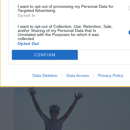
dużo dziewczynek i dzieci
I want to opt-out of processing my Personal Data for
Targeted Advertising.
Opted In
Hiszpański rząd przyznaje, że wśród dzieci migrantów, którzy
dotarli do Ceuty z Maroka w ramach fali ok. 72 tys. osób, jest coraz
I want to opt-out of Collection, Use, Retention, Sale,
więcej osób poniżej 13. roku życia. Ministra Sira Rego zapewnia, że
and/or Sharing of my Personal Data that Is
Hiszpania nie stawia oporu wobec ich powrotu do Maroka, o ile
Unrelated with the Purposes for which it was
respektowane jest prawo dzieci.
collected.
Opted Out
CONFIRM
Tomasz Pałasz
Dzisiaj 20:57
4 min
Data Deletion
Data Access
Privacy Policy
Świat