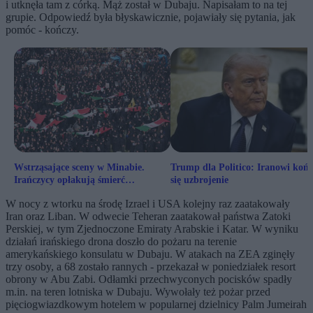
i utknęła tam z córką. Mąż został w Dubaju. Napisałam to na tej
grupie. Odpowiedź była błyskawicznie, pojawiały się pytania, jak
pomóc - kończy.
Wstrząsające sceny w Minabie.
Trump dla Politico: Iranowi koń
Irańczycy opłakują śmierć
się uzbrojenie
dziewczynek
W nocy z wtorku na środę Izrael i USA kolejny raz zaatakowały
Iran oraz Liban. W odwecie Teheran zaatakował państwa Zatoki
Perskiej, w tym Zjednoczone Emiraty Arabskie i Katar. W wyniku
działań irańskiego drona doszło do pożaru na terenie
amerykańskiego konsulatu w Dubaju. W atakach na ZEA zginęły
trzy osoby, a 68 zostało rannych - przekazał w poniedziałek resort
obrony w Abu Zabi. Odłamki przechwyconych pocisków spadły
m.in. na teren lotniska w Dubaju. Wywołały też pożar przed
pięciogwiazdkowym hotelem w popularnej dzielnicy Palm Jumeirah