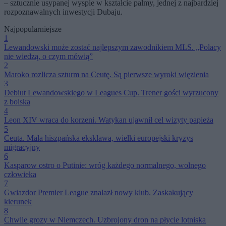
– sztucznie usypanej wyspie w kształcie palmy, jednej z najbardziej
rozpoznawalnych inwestycji Dubaju.
Najpopularniejsze
1
Lewandowski może zostać najlepszym zawodnikiem MLS. „Polacy
nie wiedzą, o czym mówią”
2
Maroko rozlicza szturm na Ceutę. Są pierwsze wyroki więzienia
3
Debiut Lewandowskiego w Leagues Cup. Trener gości wyrzucony
z boiska
4
Leon XIV wraca do korzeni. Watykan ujawnił cel wizyty papieża
5
Ceuta. Mała hiszpańska eksklawa, wielki europejski kryzys
migracyjny
6
Kasparow ostro o Putinie: wróg każdego normalnego, wolnego
człowieka
7
Gwiazdor Premier League znalazł nowy klub. Zaskakujący
kierunek
8
Chwile grozy w Niemczech. Uzbrojony dron na płycie lotniska