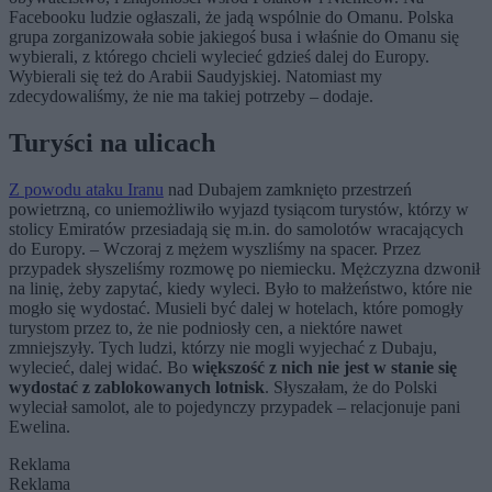
Facebooku ludzie ogłaszali, że jadą wspólnie do Omanu. Polska
grupa zorganizowała sobie jakiegoś busa i właśnie do Omanu się
wybierali, z którego chcieli wylecieć gdzieś dalej do Europy.
Wybierali się też do Arabii Saudyjskiej. Natomiast my
zdecydowaliśmy, że nie ma takiej potrzeby – dodaje.
Turyści na ulicach
Z powodu ataku Iranu
nad Dubajem zamknięto przestrzeń
powietrzną, co uniemożliwiło wyjazd tysiącom turystów, którzy w
stolicy Emiratów przesiadają się m.in. do samolotów wracających
do Europy. – Wczoraj z mężem wyszliśmy na spacer. Przez
przypadek słyszeliśmy rozmowę po niemiecku. Mężczyzna dzwonił
na linię, żeby zapytać, kiedy wyleci. Było to małżeństwo, które nie
mogło się wydostać. Musieli być dalej w hotelach, które pomogły
turystom przez to, że nie podniosły cen, a niektóre nawet
zmniejszyły. Tych ludzi, którzy nie mogli wyjechać z Dubaju,
wylecieć, dalej widać. Bo
większość z nich nie jest w stanie się
wydostać z zablokowanych lotnisk
. Słyszałam, że do Polski
wyleciał samolot, ale to pojedynczy przypadek – relacjonuje pani
Ewelina.
Reklama
Reklama