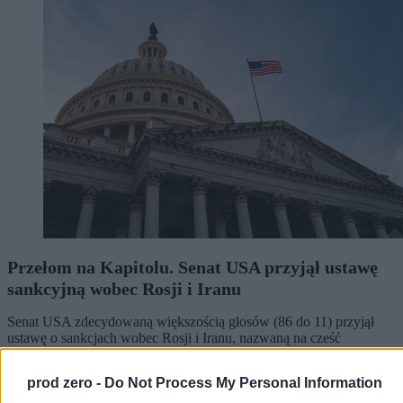
Przełom na Kapitolu. Senat USA przyjął ustawę
sankcyjną wobec Rosji i Iranu
Senat USA zdecydowaną większością głosów (86 do 11) przyjął
ustawę o sankcjach wobec Rosji i Iranu, nazwaną na cześć
zmarłego w lipcu senatora Lindseya Grahama. Dokument
przewiduje cła do 100 proc. dla największych nabywców rosyjskiej
prod zero -
Do Not Process My Personal Information
ropy, m.in. Chin i Indii. Teraz trafi do Izby Reprezentantów.