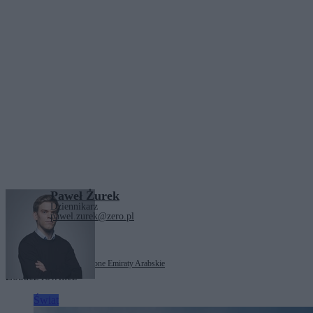
Paweł Żurek
Dziennikarz
pawel.zurek@zero.pl
Tagi:
Dubaj
Iran
Zjednoczone Emiraty Arabskie
Zobacz również
Świat