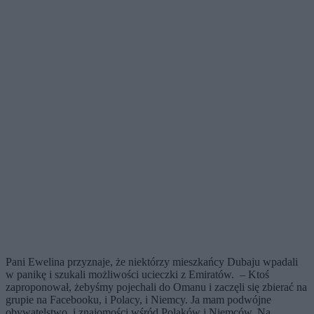
Pani Ewelina przyznaje, że niektórzy mieszkańcy Dubaju wpadali
w panikę i szukali możliwości ucieczki z Emiratów. – Ktoś
zaproponował, żebyśmy pojechali do Omanu i zaczęli się zbierać na
grupie na Facebooku, i Polacy, i Niemcy. Ja mam podwójne
obywatelstwo, i znajomości wśród Polaków i Niemców. Na