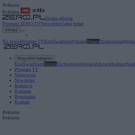
Reklama
Reklama
Strona główna
Program ZERO TV
Newsletter
Zgłoś temat
Zaloguj
Na żywo
Program TV
Kraj
Świat
Sport
Opinie
Biznes
Technologia
Wojsk
Wszystkie kategorie
Kraj
Świat
Sport
Biznes
Technologia
Wojsko
Zdrowie
Kultura
Nau
Program TV
Najnowsze
Newsletter
Redakcja
Reklama
Regulamin
Kontakt
Reklama
Reklama