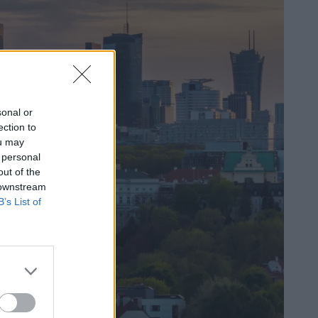
sonal or
ection to
ou may
 personal
out of the
 downstream
B’s List of