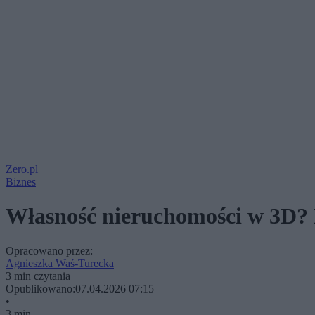
Zero.pl
Biznes
Własność nieruchomości w 3D? 
Opracowano przez:
Agnieszka Waś-Turecka
3 min czytania
Opublikowano:
07.04.2026 07:15
•
3 min