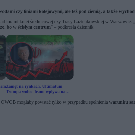
odami czy liniami kolejowymi, ale też pod ziemią, a także wycho
nad torami kolei średnicowej czy Trasy Łazienkowskiej w Warszawie. 
sze, bo w ścisłym centrum
” – podkreśla dziennik.
łem
Zamęt na rynkach. Ultimatum
Trumpa wobec Iranu wpływa na
ceny ropy naftowej
ak OWOB mogłaby powstać tylko w przypadku spełnienia
warunku sam