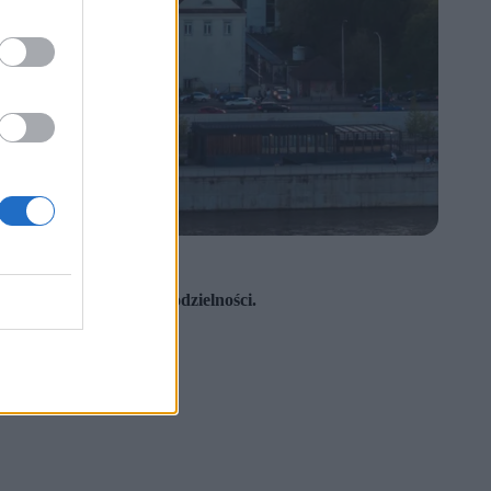
orystyczny warunek samodzielności.
i, nad nią i pod nią.