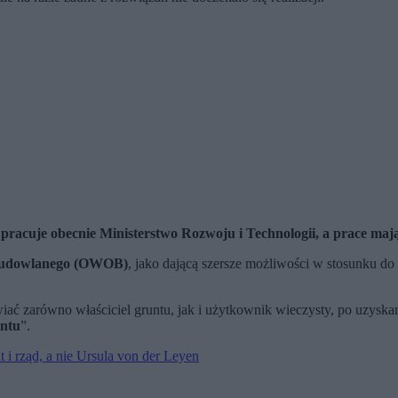
racuje obecnie Ministerstwo Rozwoju i Technologii, a prace mają
 budowlanego (OWOB)
, jako dającą szersze możliwości w stosunku 
 zarówno właściciel gruntu, jak i użytkownik wieczysty, po uzyskan
untu
”.
 i rząd, a nie Ursula von der Leyen