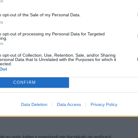
In
o opt-out of the Sale of my Personal Data.
In
to opt-out of processing my Personal Data for Targeted
ing.
In
o opt-out of Collection, Use, Retention, Sale, and/or Sharing
ersonal Data that Is Unrelated with the Purposes for which it
lected.
Out
(fot. Shutterstock / Shutterstock)
prowadzeniem własności warstwowej.
CONFIRM
niesionych nad infrastrukturą. Obiekt musi jednak spełniać ryg
ch tysięcy metrów kwadratowych.
 Jednak może być ona
trójwymiarowa, czyli obejmować to, co na ziem
Data Deletion
Data Access
Privacy Policy
ym państwie poszłaby siedzieć
 na razie żadne z rozwiązań nie doczekało się realizacji.