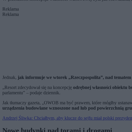
Reklama
Reklama
Jednak,
jak informuje we wtorek „Rzeczpospolita”, nad tematem p
„Resort zdecydował się na koncepcję
odrębnej własności obiektu
parlamentu” – podaje dziennik.
Jak tłumaczy gazeta, „OWOB ma być prawem, które mógłby ustanawiać
urządzenia budowlane wznoszone nad lub pod powierzchnią gr
Andrzej Śliwka: Chciałbym, aby klucze do sejfu miał polski prezydent
Nowe budynki nad torami i drogami