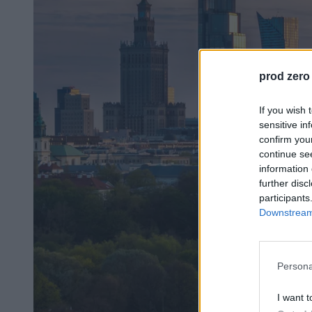
prod zero
If you wish 
sensitive in
confirm you
continue se
information 
further disc
participants
Downstream 
Persona
I want t