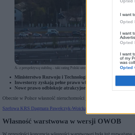
Opted 
I want t
Opted 
I want 
Advertis
Opted 
I want t
of my P
was col
Opted 
A- z perspektywą stabilną – taki rating Polski utrzymała agencja S&P Global Ratings 
Ministerstwo Rozwoju i Technologii kończy prace nad w
Inwestorzy zyskają pełne prawo własności do budynków wz
Nowe prawo odblokuje atrakcyjne grunty liczone w setka
Obecnie w Polsce własność nieruchomości jest związana z gruntem.
Szefowa KRS Dagmara Pawełczyk-Woicka: Część sędziów w normaln
Własność warstwowa w wersji OWOB
W przeszłości koncepcja własności warstwowej była już rozważana, ale