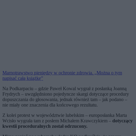
Marnotrawstwo pieniędzy w ochronie zdrowia. „Można o tym
napisać całą książkę”
Na Podkarpaciu – gdzie Paweł Kowal wygrał z posłanką Joanną
Frydrych – uwzględniono pojedyncze skargi dotyczące procedury
dopuszczania do głosowania, jednak również tam – jak podano –
nie miały one znaczenia dla końcowego rezultatu.
Z kolei protest w województwie lubelskim – europosłanka Marta
Wcisło wygrała tam z posłem Michałem Krawczykiem –
dotyczący
kwestii proceduralnych został odrzucony.