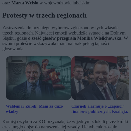
oraz
Marta Wcisło
w województwie lubelskim.
Protesty w trzech regionach
Zastrzeżenia do przebiegu wyborów zgłoszono w tych właśnie
trzech regionach. Najwięcej emocji wzbudziła sytuacja na Dolnym
Śląsku, gdzie
o sześć głosów przegrała Monika Wielichowska.
W
swoim proteście wskazywała m.in. na brak pełnej tajności
głosowania.
Waldemar Żurek: Mam za dużo
Czarnek alarmuje o „zapaści”
władzy
finansów publicznych. Koalicja
odpowiada: Wywoływanie paniki
Komisja wyborcza KO przyznała, że w jednym z lokali przez krótki
czas mogło dojść do naruszenia tej zasady. Uchybienie zostało