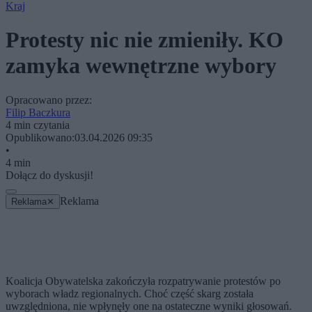
Kraj
Protesty nic nie zmieniły. KO
zamyka wewnętrzne wybory
Opracowano przez:
Filip Baczkura
4 min czytania
Opublikowano:
03.04.2026 09:35
•
4 min
Dołącz do dyskusji!
Reklama
Reklama
✕
Koalicja Obywatelska zakończyła rozpatrywanie protestów po
wyborach władz regionalnych. Choć część skarg została
uwzględniona, nie wpłynęły one na ostateczne wyniki głosowań.