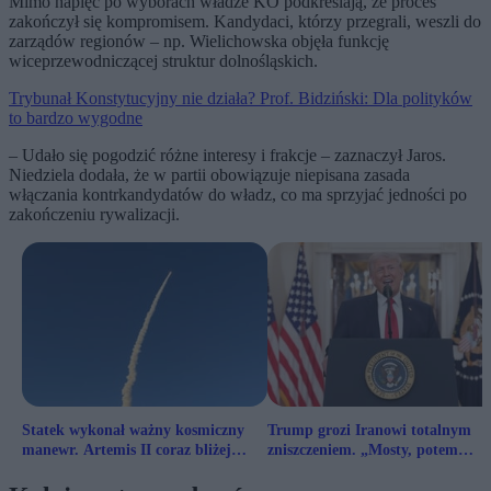
Mimo napięć po wyborach władze KO podkreślają, że proces
zakończył się kompromisem. Kandydaci, którzy przegrali, weszli do
zarządów regionów – np. Wielichowska objęła funkcję
wiceprzewodniczącej struktur dolnośląskich.
Trybunał Konstytucyjny nie działa? Prof. Bidziński: Dla polityków
to bardzo wygodne
– Udało się pogodzić różne interesy i frakcje – zaznaczył Jaros.
Niedziela dodała, że w partii obowiązuje niepisana zasada
włączania kontrkandydatów do władz, co ma sprzyjać jedności po
zakończeniu rywalizacji.
Statek wykonał ważny kosmiczny
Trump grozi Iranowi totalnym
manewr. Artemis II coraz bliżej
zniszczeniem. „Mosty, potem
Księżyca
elektrownie!”