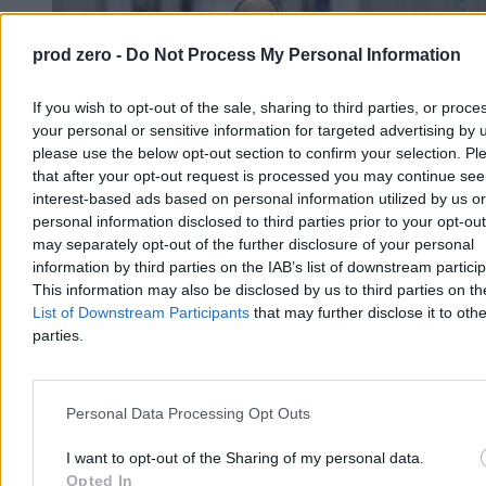
prod zero -
Do Not Process My Personal Information
If you wish to opt-out of the sale, sharing to third parties, or proce
your personal or sensitive information for targeted advertising by 
please use the below opt-out section to confirm your selection. Pl
that after your opt-out request is processed you may continue see
interest-based ads based on personal information utilized by us or
personal information disclosed to third parties prior to your opt-ou
may separately opt-out of the further disclosure of your personal
information by third parties on the IAB’s list of downstream partici
This information may also be disclosed by us to third parties on t
List of Downstream Participants
that may further disclose it to othe
Sawicki nie boi się Tuska. „Nie zje PSL-u, bo
parties.
mógłby się udławić”
– Jeśli mówi pani o tym wybitnym polityku, jakim jest Donald Tusk,
to on doskonale wie, że nie zje PSL-u, bo mógłby się udławić –
Personal Data Processing Opt Outs
powiedział Marek Sawicki w Porannych Rozmowach Zero. Polityk
Polskiego Stronnictwa Ludowego podkreślił, że jego ugrupowanie
I want to opt-out of the Sharing of my personal data.
będzie tworzyło własny projekt wyborczy.
Opted In