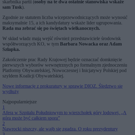
skarbnika partii (
osoby na te dwa ostatnie stanowiska wskaże
sam Tusk
).
Zgodnie ze statutem liczba wiceprzewodniczących może wynosić
maksymalnie 15, a ich kandydatury wskaże lider ugrupowania.
Rada ma zebrać się po świętach wielkanocnych.
W skład władz mają wejść również przedstawiciele środowisk
współtworzących KO, w tym
Barbara Nowacka oraz Adam
Szłapka.
Zakończenie prac Rady Krajowej będzie oznaczać domknięcie
pierwszych wyborów wewnętrznych po formalnym zjednoczeniu
Platformy Obywatelskiej, Nowoczesnej i Inicjatywy Polskiej pod
szyldem Koalicji Obywatelskiej.
Nowe informacje z prokuratury w sprawie DIOZ. Śledztwo się
wydłuży
Najpopularniejsze
1
Afera w Szpitalu Południowym to wierzchołek góry lodowej. „A
góra może być całkiem spora”
2
Nawrocki niszczy, ale wajb się zgadza. O roku prezydentury
3