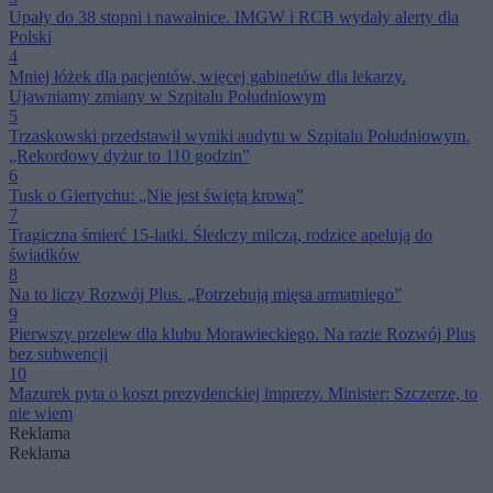
Upały do 38 stopni i nawałnice. IMGW i RCB wydały alerty dla
Polski
4
Mniej łóżek dla pacjentów, więcej gabinetów dla lekarzy.
Ujawniamy zmiany w Szpitalu Południowym
5
Trzaskowski przedstawił wyniki audytu w Szpitalu Południowym.
„Rekordowy dyżur to 110 godzin”
6
Tusk o Giertychu: „Nie jest świętą krową”
7
Tragiczna śmierć 15-latki. Śledczy milczą, rodzice apelują do
świadków
8
Na to liczy Rozwój Plus. „Potrzebują mięsa armatniego”
9
Pierwszy przelew dla klubu Morawieckiego. Na razie Rozwój Plus
bez subwencji
10
Mazurek pyta o koszt prezydenckiej imprezy. Minister: Szczerze, to
nie wiem
Reklama
Reklama