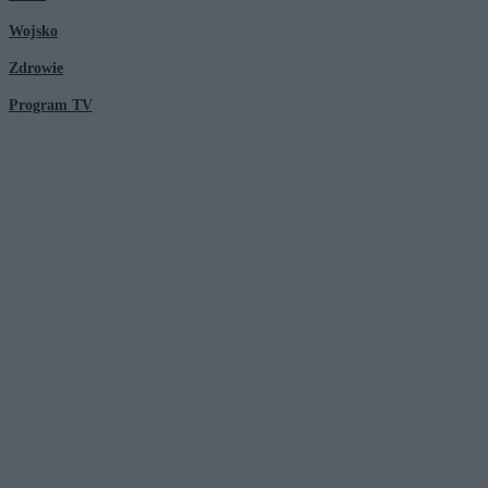
Wojsko
Zdrowie
Program TV
© 2026 Kanał Zero Spółka Akcyjna