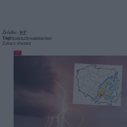
Źródło:
WP
Tagi:
Koalicja Obywatelska
wybory
Zobacz również
Kraj