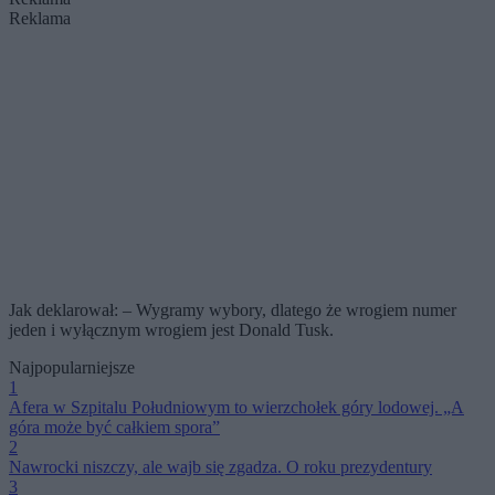
Reklama
Jak deklarował: – Wygramy wybory, dlatego że wrogiem numer
jeden i wyłącznym wrogiem jest Donald Tusk.
Najpopularniejsze
1
Afera w Szpitalu Południowym to wierzchołek góry lodowej. „A
góra może być całkiem spora”
2
Nawrocki niszczy, ale wajb się zgadza. O roku prezydentury
3