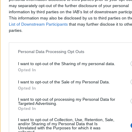
Aleksandra Miszalskiego w referendum.
may separately opt-out of the further disclosure of your personal
information by third parties on the IAB’s list of downstream partici
This information may also be disclosed by us to third parties on t
List of Downstream Participants
that may further disclose it to othe
Tomasz Pałasz
parties.
Wczoraj 20:32
4 min
Reklama
Reklama
Personal Data Processing Opt Outs
I want to opt-out of the Sharing of my personal data.
Opted In
I want to opt-out of the Sale of my Personal Data.
Opted In
I want to opt-out of processing my Personal Data for
Targeted Advertising.
Opted In
I want to opt-out of Collection, Use, Retention, Sale,
and/or Sharing of my Personal Data that Is
Kraj
Unrelated with the Purposes for which it was
collected.