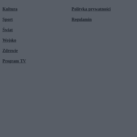
Kultura
Polityka prywatności
Sport
Regulamin
Świat
Wojsko
Zdrowie
Program TV
© 2026 Kanał Zero Spółka Akcyjna