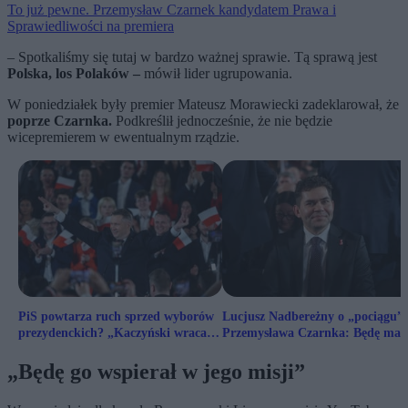
To już pewne. Przemysław Czarnek kandydatem Prawa i
Sprawiedliwości na premiera
– Spotkaliśmy się tutaj w bardzo ważnej sprawie. Tą sprawą jest
Polska, los Polaków –
mówił lider ugrupowania.
W poniedziałek były premier Mateusz Morawiecki zadeklarował, że
poprze Czarnka.
Podkreślił jednocześnie, że nie będzie
wicepremierem w ewentualnym rządzie.
PiS powtarza ruch sprzed wyborów
Lucjusz Nadbereżny o „pociągu”
prezydenckich? „Kaczyński wraca
Przemysława Czarnka: Będę ma
do starej koncepcji”
trybikiem
„Będę go wspierał w jego misji”