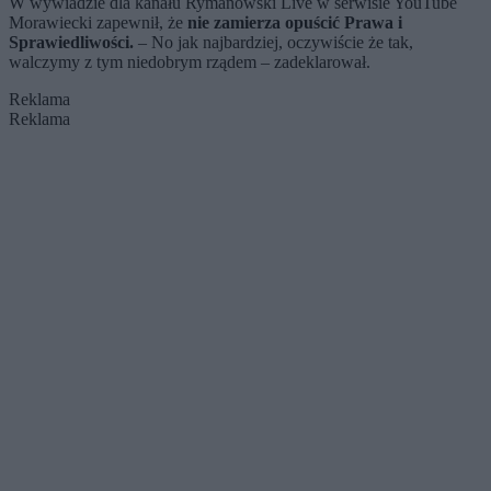
W wywiadzie dla kanału Rymanowski Live w serwisie YouTube
Morawiecki zapewnił, że
nie zamierza opuścić Prawa i
Sprawiedliwości.
– No jak najbardziej, oczywiście że tak,
walczymy z tym niedobrym rządem – zadeklarował.
Reklama
Reklama