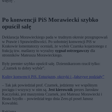
więcej”.
Po konwencji PiS Morawiecki szybko
opuścił salę
Deklaracja Morawieckiego pada w trudnym okresie przegrupowań
w Prawie i Sprawiedliwości. Po sobotniej konwencji PiS w
Krakowie lomentatorzy oceniali, że wybór Czarnka kojarzonego z
frakcją tzw. maślarzy to wyraźny
sygnał ostrzegawczy
dla
stronników Mateusza Morawieckiego.
Były premier szybko opuścił salę. Dziennikarzom rzucił tylko:
„Czarnek to dobry wybór”.
Kulisy konwencji PiS. Entuzjazm, okrzyki i „fałszywe podziały”
– Tak jak powiedział prof. Czarnek, jedziemy we wspólnym
pociągu i wszyscy w nim są.
Jest kierownik
prezes Jarosław
Kaczyński, jest maszynista Czarnek, jest Mateusz Morawiecki i
Beata Szydło – powiedział tego dnia Zero.pl poseł Janusz
Kowalski.
Reklama