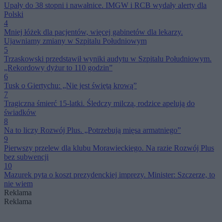
Upały do 38 stopni i nawałnice. IMGW i RCB wydały alerty dla
Polski
4
Mniej łóżek dla pacjentów, więcej gabinetów dla lekarzy.
Ujawniamy zmiany w Szpitalu Południowym
5
Trzaskowski przedstawił wyniki audytu w Szpitalu Południowym.
„Rekordowy dyżur to 110 godzin”
6
Tusk o Giertychu: „Nie jest świętą krową”
7
Tragiczna śmierć 15-latki. Śledczy milczą, rodzice apelują do
świadków
8
Na to liczy Rozwój Plus. „Potrzebują mięsa armatniego”
9
Pierwszy przelew dla klubu Morawieckiego. Na razie Rozwój Plus
bez subwencji
10
Mazurek pyta o koszt prezydenckiej imprezy. Minister: Szczerze, to
nie wiem
Reklama
Reklama