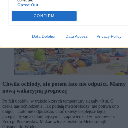
Opted Out
CONFIRM
Data Deletion
Data Access
Privacy Policy
Chwila ochłody, ale potem lato nie odpuści. Mamy
nową wakacyjną prognozę
Po fali upałów, w trakcie których temperatury sięgały 40 st. C,
czeka nas ochłodzenie. Jak podają meteorolodzy, nie potrwa ono
długo. – Lato nie odpuszcza, choć okresy cieplejsze będą
przeplatały się z chłodniejszymi – zapowiedział w rozmowie z
Zero.pl Przemysław Makarewicz z Instytutu Meteorologii i
Gospodarki Wodnej.