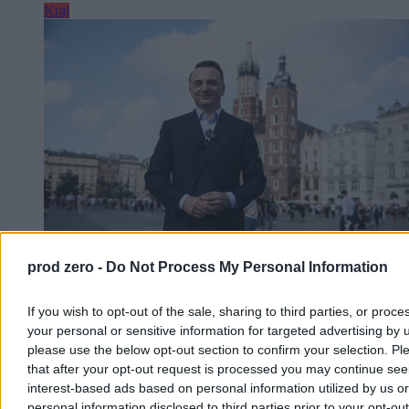
Kraj
prod zero -
Do Not Process My Personal Information
Gibała rusza z kampanią. Tak chce zawalczyć o
If you wish to opt-out of the sale, sharing to third parties, or proce
fotel prezydenta Krakowa
your personal or sensitive information for targeted advertising by 
please use the below opt-out section to confirm your selection. Pl
Łukasz Gibała, radny i założyciel stowarzyszenia Kraków dla
that after your opt-out request is processed you may continue see
Mieszkańców, ogłosił na Rynku Głównym start w
przedterminowych wyborach prezydenta miasta. To jego czwarta
interest-based ads based on personal information utilized by us or
próba. Wybory odbędą się 27 września po tym, odwołano
personal information disclosed to third parties prior to your opt-ou