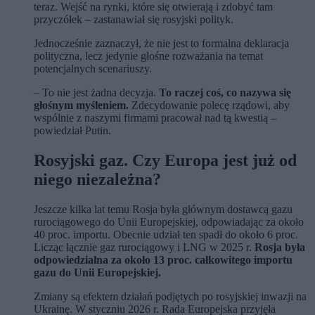
teraz. Wejść na rynki, które się otwierają i zdobyć tam
przyczółek – zastanawiał się rosyjski polityk.
Jednocześnie zaznaczył, że nie jest to formalna deklaracja
polityczna, lecz jedynie głośne rozważania na temat
potencjalnych scenariuszy.
– To nie jest żadna decyzja.
To raczej coś, co nazywa się
głośnym myśleniem.
Zdecydowanie polecę rządowi, aby
wspólnie z naszymi firmami pracował nad tą kwestią –
powiedział Putin.
Rosyjski gaz. Czy Europa jest już od
niego niezależna?
Jeszcze kilka lat temu Rosja była głównym dostawcą gazu
rurociągowego do Unii Europejskiej, odpowiadając za około
40 proc. importu. Obecnie udział ten spadł do około 6 proc.
Licząc łącznie gaz rurociągowy i LNG w 2025 r.
Rosja była
odpowiedzialna za około 13 proc. całkowitego importu
gazu do Unii Europejskiej.
Zmiany są efektem działań podjętych po rosyjskiej inwazji na
Ukrainę. W styczniu 2026 r. Rada Europejska przyjęła