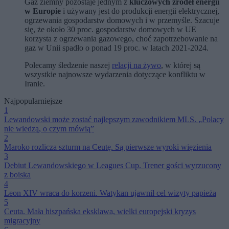
Gaz ziemny pozostaje jednym z
kluczowych źródeł energii
w Europie
i używany jest do produkcji energii elektrycznej,
ogrzewania gospodarstw domowych i w przemyśle. Szacuje
się, że około 30 proc. gospodarstw domowych w UE
korzysta z ogrzewania gazowego, choć zapotrzebowanie na
gaz w Unii spadło o ponad 19 proc. w latach 2021-2024.
Polecamy śledzenie naszej
relacji na żywo
, w której są
wszystkie najnowsze wydarzenia dotyczące konfliktu w
Iranie.
Najpopularniejsze
1
Lewandowski może zostać najlepszym zawodnikiem MLS. „Polacy
nie wiedzą, o czym mówią”
2
Maroko rozlicza szturm na Ceutę. Są pierwsze wyroki więzienia
3
Debiut Lewandowskiego w Leagues Cup. Trener gości wyrzucony
z boiska
4
Leon XIV wraca do korzeni. Watykan ujawnił cel wizyty papieża
5
Ceuta. Mała hiszpańska eksklawa, wielki europejski kryzys
migracyjny