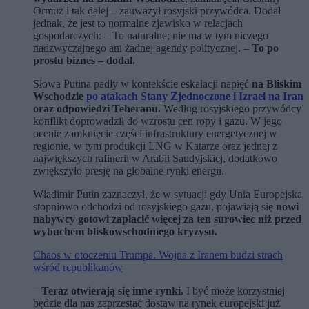
Ormuz i tak dalej – zauważył rosyjski przywódca. Dodał
jednak, że jest to normalne zjawisko w relacjach
gospodarczych: – To naturalne; nie ma w tym niczego
nadzwyczajnego ani żadnej agendy politycznej. –
To po
prostu biznes – dodał.
Słowa Putina padły w kontekście eskalacji napięć
na Bliskim
Wschodzie
po atakach Stany Zjednoczone i Izrael na Iran
oraz odpowiedzi Teheranu.
Według rosyjskiego przywódcy
konflikt doprowadził do wzrostu cen ropy i gazu. W jego
ocenie zamknięcie części infrastruktury energetycznej w
regionie, w tym produkcji LNG w Katarze oraz jednej z
największych rafinerii w Arabii Saudyjskiej, dodatkowo
zwiększyło presję na globalne rynki energii.
Władimir Putin zaznaczył, że w sytuacji gdy Unia Europejska
stopniowo odchodzi od rosyjskiego gazu, pojawiają się
nowi
nabywcy gotowi zapłacić więcej za ten surowiec niż przed
wybuchem bliskowschodniego kryzysu.
Chaos w otoczeniu Trumpa. Wojna z Iranem budzi strach
wśród republikanów
–
Teraz otwierają się inne rynki.
I być może korzystniej
będzie dla nas zaprzestać dostaw na rynek europejski już