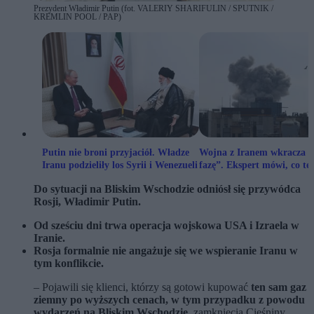
Prezydent Władimir Putin (fot. VALERIY SHARIFULIN / SPUTNIK /
KREMLIN POOL / PAP)
Putin nie broni przyjaciół. Władze
Wojna z Iranem wkracza 
Iranu podzieliły los Syrii i Wenezueli
fazę”. Ekspert mówi, co te
Do sytuacji na Bliskim Wschodzie odniósł się przywódca
Rosji, Władimir Putin.
Od sześciu dni trwa operacja wojskowa USA i Izraela w
Iranie.
Rosja formalnie nie angażuje się we wspieranie Iranu w
tym konflikcie.
– Pojawili się klienci, którzy są gotowi kupować
ten sam gaz
ziemny po wyższych cenach, w tym przypadku z powodu
wydarzeń na Bliskim Wschodzie
, zamknięcia Cieśniny