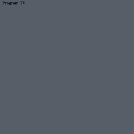
Program TV
© 2026 Kanał Zero Spółka Akcyjna