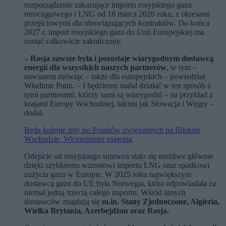
rozporządzenie zakazujące importu rosyjskiego gazu
rurociągowego i LNG od 18 marca 2026 roku, z okresami
przejściowymi dla obowiązujących kontraktów. Do końca
2027 r. import rosyjskiego gazu do Unii Europejskiej ma
zostać całkowicie zakończony.
–
Rosja zawsze była i pozostaje wiarygodnym dostawcą
energii dla wszystkich naszych partnerów
, w tym –
nawiasem mówiąc – także dla europejskich – powiedział
Władimir Putin. – I będziemy nadal działać w ten sposób z
tymi partnerami, którzy sami są wiarygodni – na przykład z
krajami Europy Wschodniej, takimi jak Słowacja i Węgry –
dodał.
Będą kolejne loty po Polaków uwięzionych na Bliskim
Wschodzie. Wiceminister ujawnia
Odejście od rosyjskiego surowca stało się możliwe głównie
dzięki szybkiemu wzrostowi importu LNG oraz spadkowi
zużycia gazu w Europie. W 2025 roku największym
dostawcą gazu do UE była Norwegia, która odpowiadała za
niemal jedną trzecią całego importu. Wśród innych
dostawców znajdują się
m.in. Stany Zjednoczone, Algieria,
Wielka Brytania, Azerbejdżan oraz Rosja.