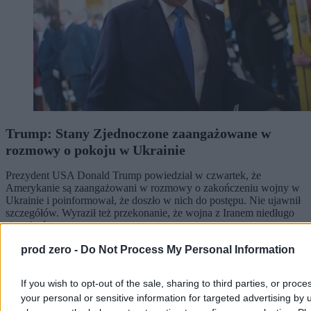
Trump: Stany Zjednoczone zaangażowane w
rozmowy o pokoju w Ukrainie
Prezydent USA Donald Trump powiedział w czwartek, że
Amerykanie są zaangażowani w rozmowy o zakończeniu wojny w
Ukrainie i poinformował, że doszło w nich do postępu. Nie ujawnił
szczegółów. Wyraził też przekonanie, że wojna z Iranem niedługo
się zakończy.
prod zero -
Do Not Process My Personal Information
Krzysztof Jabłonowski
If you wish to opt-out of the sale, sharing to third parties, or proce
Dzisiaj 06:56
your personal or sensitive information for targeted advertising by 
3 min