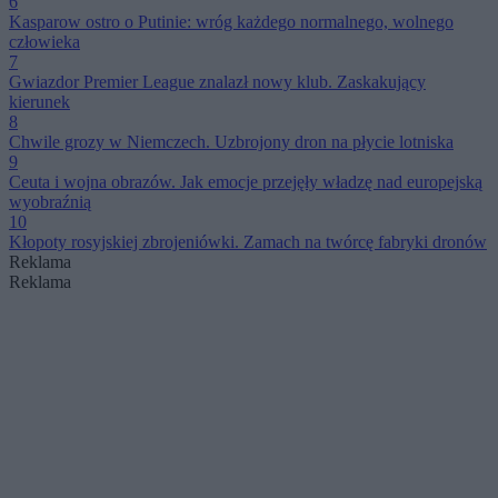
6
Kasparow ostro o Putinie: wróg każdego normalnego, wolnego
człowieka
7
Gwiazdor Premier League znalazł nowy klub. Zaskakujący
kierunek
8
Chwile grozy w Niemczech. Uzbrojony dron na płycie lotniska
9
Ceuta i wojna obrazów. Jak emocje przejęły władzę nad europejską
wyobraźnią
10
Kłopoty rosyjskiej zbrojeniówki. Zamach na twórcę fabryki dronów
Reklama
Reklama