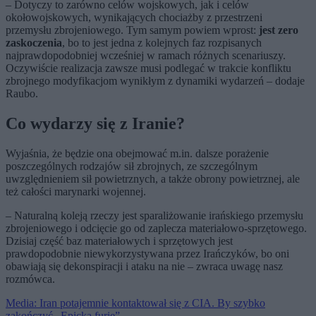
– Dotyczy to zarówno celów wojskowych, jak i celów
okołowojskowych, wynikających chociażby z przestrzeni
przemysłu zbrojeniowego. Tym samym powiem wprost:
jest zero
zaskoczenia
, bo to jest jedna z kolejnych faz rozpisanych
najprawdopodobniej wcześniej w ramach różnych scenariuszy.
Oczywiście realizacja zawsze musi podlegać w trakcie konfliktu
zbrojnego modyfikacjom wynikłym z dynamiki wydarzeń – dodaje
Raubo.
Co wydarzy się z Iranie?
Wyjaśnia, że będzie ona obejmować m.in. dalsze porażenie
poszczególnych rodzajów sił zbrojnych, ze szczególnym
uwzględnieniem sił powietrznych, a także obrony powietrznej, ale
też całości marynarki wojennej.
– Naturalną koleją rzeczy jest sparaliżowanie irańskiego przemysłu
zbrojeniowego i odcięcie go od zaplecza materiałowo-sprzętowego.
Dzisiaj część baz materiałowych i sprzętowych jest
prawdopodobnie niewykorzystywana przez Irańczyków, bo oni
obawiają się dekonspiracji i ataku na nie – zwraca uwagę nasz
rozmówca.
Media: Iran potajemnie kontaktował się z CIA. By szybko
zakończyć „Epicką furię”