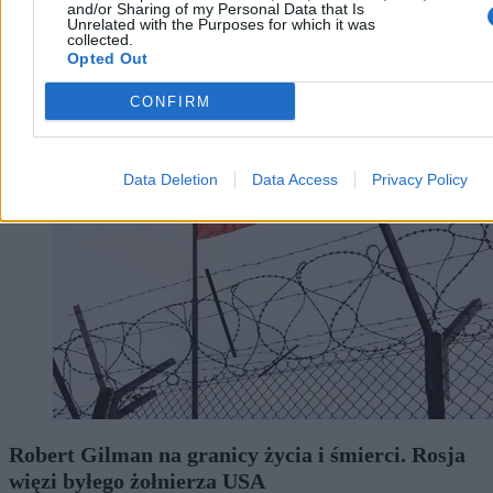
and/or Sharing of my Personal Data that Is
Unrelated with the Purposes for which it was
Aleksandra Cieślik
collected.
Dzisiaj 14:54
Opted Out
3 min
CONFIRM
Świat
Data Deletion
Data Access
Privacy Policy
Robert Gilman na granicy życia i śmierci. Rosja
więzi byłego żołnierza USA