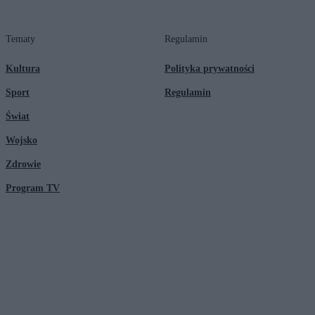
Tematy
Regulamin
Kultura
Polityka prywatności
Sport
Regulamin
Świat
Wojsko
Zdrowie
Program TV
© 2026 Kanał Zero Spółka Akcyjna