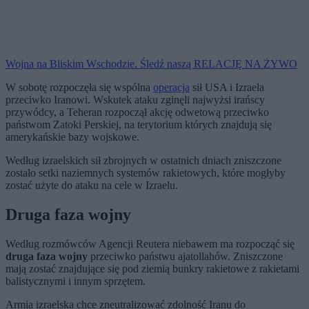
Wojna na Bliskim Wschodzie. Śledź naszą RELACJĘ NA ŻYWO
W sobotę rozpoczęła się wspólna
operacja
sił USA i Izraela
przeciwko Iranowi. Wskutek ataku zginęli najwyżsi irańscy
przywódcy, a Teheran rozpoczął akcję odwetową przeciwko
państwom Zatoki Perskiej, na terytorium których znajdują się
amerykańskie bazy wojskowe.
Według izraelskich sił zbrojnych w ostatnich dniach zniszczone
zostało setki naziemnych systemów rakietowych, które mogłyby
zostać użyte do ataku na cele w Izraelu.
Druga faza wojny
Według rozmówców Agencji Reutera niebawem ma rozpocząć się
druga faza wojny
przeciwko państwu ajatollahów. Zniszczone
mają zostać znajdujące się pod ziemią bunkry rakietowe z rakietami
balistycznymi i innym sprzętem.
Armia izraelska chce zneutralizować zdolność Iranu do