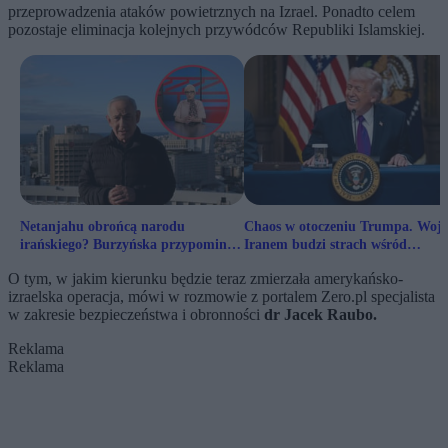
przeprowadzenia ataków powietrznych na Izrael. Ponadto celem
pozostaje eliminacja kolejnych przywódców Republiki Islamskiej.
Netanjahu obrońcą narodu
Chaos w otoczeniu Trumpa. Wojn
irańskiego? Burzyńska przypomina
Iranem budzi strach wśród
ciemną stronę premiera Izraela
republikanów
O tym, w jakim kierunku będzie teraz zmierzała amerykańsko-
izraelska operacja, mówi w rozmowie z portalem Zero.pl specjalista
w zakresie bezpieczeństwa i obronności
dr Jacek Raubo.
Reklama
Reklama