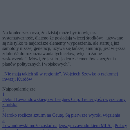
Na koniec zaznacza, że dzisiaj może być to większa
systematyczność, dlatego że posiadają więcej środków; „używane
są nie tylko te najdroższe elementy wyposażenia, ale startują już
samoloty niższej generacji, używa się tańszej amunicji, jest większa
zdolność do rozpoznawania tych celów, więc to żadne
zaskoczenie”. Mówi, że jest to „jeden z elementów sprzężenia
planów politycznych i wojskowych”.
„Nie mają takich sił w regionie”. Wojciech Szewko o rzekomej
inwazji Kurdów
Najpopularniejsze
1
Debiut Lewandowskiego w Leagues Cup. Trener gości wyrzucony
z boiska
2
Maroko rozlicza szturm na Ceutę. Są pierwsze wyroki więzienia
3
Lewandowski może zostać najlepszym zawodnikiem MLS. „Polacy