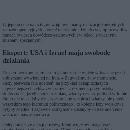
W jego ocenie na dziś „niewątpliwie mamy realizację konkretnych
założeń operacyjnych, które Amerykanie i Izraelczycy opracowali w
ramach ćwiczeń dowódczo-sztabowych i w relacji z własnymi
służbami specjalnymi”.
Ekspert: USA i Izrael mają swobodę
działania
Ekspert przekonuje, że jest to jednocześnie wpięte w kwestię presji
politycznej wywieranej na Iran. – Zauważmy, że w momencie,
kiedy pierwsza fala uderzeń, na przykład dekapitacja tych
najważniejszych celów związanych z reżimem, przyniosłaby
skuteczność, jeżeli chodzi o zmianę władzy czy też polityki w Iranie
(bo to nie musiałoby oznaczać zmianę w całości władzy, ale przede
wszystkim tego kierunku politycznego), to kolejne fazy wojskowe
byłyby zbędne. I zapewne zatrzymane zostałyby dalsze uderzenia –
wskazuje nasz rozmówca.
Dalej dodaje, że z racji postawy Iranu wojskowi mają teraz
swobodę działania nad Iranem. Mówi, że przede wszystkim