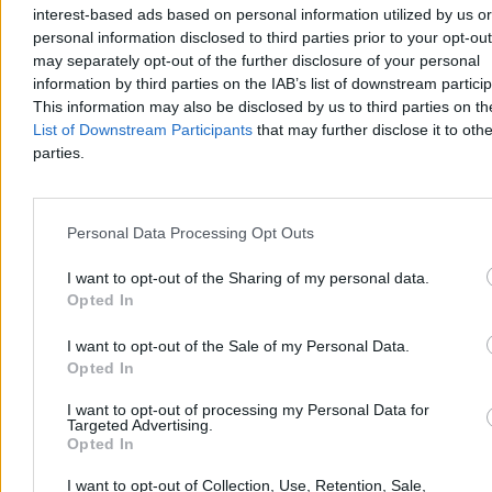
interest-based ads based on personal information utilized by us or
personal information disclosed to third parties prior to your opt-ou
may separately opt-out of the further disclosure of your personal
information by third parties on the IAB’s list of downstream partici
This information may also be disclosed by us to third parties on t
List of Downstream Participants
that may further disclose it to othe
parties.
Personal Data Processing Opt Outs
I want to opt-out of the Sharing of my personal data.
Opted In
Dron wleciał z Rumunii do Bułgarii. Eksplozja
niedaleko gazociągu
I want to opt-out of the Sale of my Personal Data.
Opted In
W sobotę rano nieznany dron wleciał w bułgarską przestrzeń
powietrzną od strony Rumunii i eksplodował ok. kilometra od
I want to opt-out of processing my Personal Data for
tłoczni Gazociągu Transbałkańskiego łączącego Turcję z Ukrainą.
Targeted Advertising.
Premier Rumen Radew: nie ma ofiar ani zniszczeń infrastruktury.
Opted In
I want to opt-out of Collection, Use, Retention, Sale,