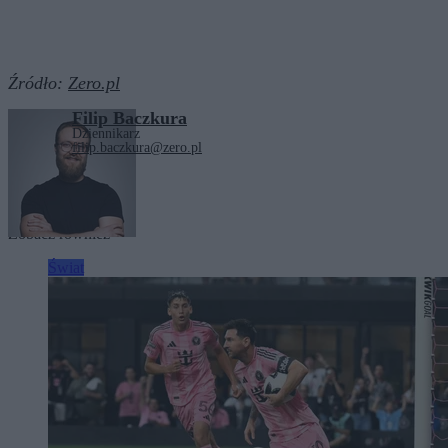
Źródło:
Zero.pl
Filip Baczkura
Dziennikarz
filip.baczkura@zero.pl
Tagi:
Iran
Zobacz również
Świat