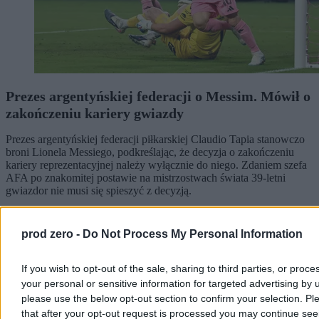
Prezes argentyńskiej federacji o Messim. Mówił o
zakończeniu kariery gwiazdy
Prezes argentyńskiej federacji piłkarskiej Claudio Tapia stanowczo
broni Lionela Messiego, podkreślając, że decyzja o zakończeniu
kariery reprezentacyjnej należy wyłącznie do niego. Zdaniem szefa
AFA po znakomitej postawie na mistrzostwach świata 39-letni
gwiazdor nie musi się spieszyć z decyzją.
prod zero -
Do Not Process My Personal Information
Aleksandra Cieślik
Dzisiaj 15:47
If you wish to opt-out of the sale, sharing to third parties, or proce
3 min
your personal or sensitive information for targeted advertising by 
Świat
please use the below opt-out section to confirm your selection. Pl
that after your opt-out request is processed you may continue see