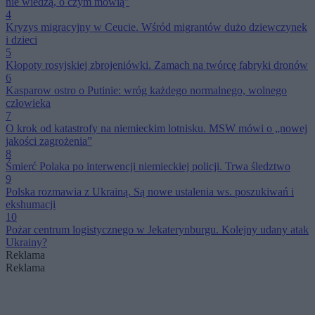
nie wiedzą, o czym mówią”
4
Kryzys migracyjny w Ceucie. Wśród migrantów dużo dziewczynek
i dzieci
5
Kłopoty rosyjskiej zbrojeniówki. Zamach na twórcę fabryki dronów
6
Kasparow ostro o Putinie: wróg każdego normalnego, wolnego
człowieka
7
O krok od katastrofy na niemieckim lotnisku. MSW mówi o „nowej
jakości zagrożenia”
8
Śmierć Polaka po interwencji niemieckiej policji. Trwa śledztwo
9
Polska rozmawia z Ukrainą. Są nowe ustalenia ws. poszukiwań i
ekshumacji
10
Pożar centrum logistycznego w Jekaterynburgu. Kolejny udany atak
Ukrainy?
Reklama
Reklama