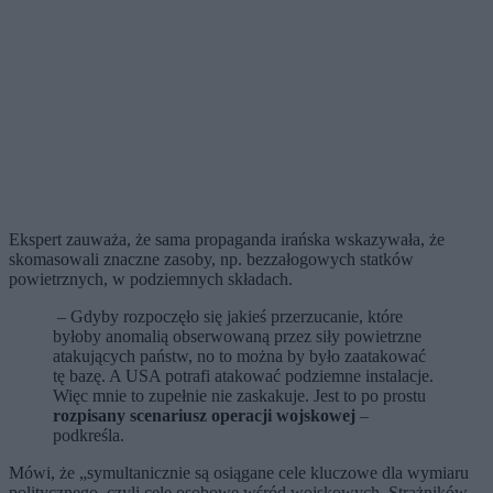
Ekspert zauważa, że sama propaganda irańska wskazywała, że
skomasowali znaczne zasoby, np. bezzałogowych statków
powietrznych, w podziemnych składach.
– Gdyby rozpoczęło się jakieś przerzucanie, które
byłoby anomalią obserwowaną przez siły powietrzne
atakujących państw, no to można by było zaatakować
tę bazę. A USA potrafi atakować podziemne instalacje.
Więc mnie to zupełnie nie zaskakuje. Jest to po prostu
rozpisany scenariusz operacji wojskowej
–
podkreśla.
Mówi, że „symultanicznie są osiągane cele kluczowe dla wymiaru
politycznego, czyli cele osobowe wśród wojskowych, Strażników