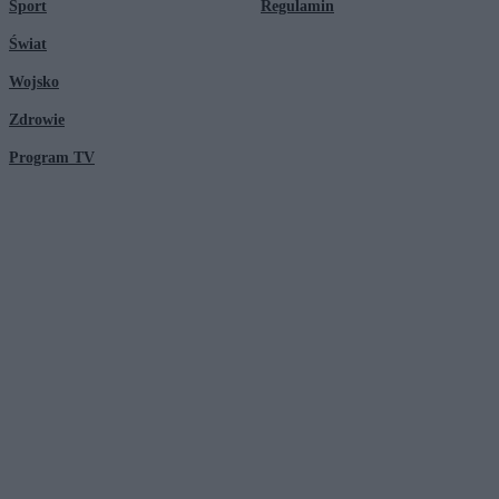
Sport
Regulamin
Świat
Wojsko
Zdrowie
Program TV
© 2026 Kanał Zero Spółka Akcyjna