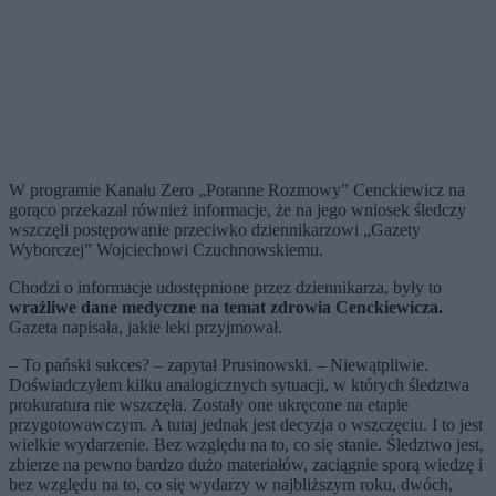
W programie Kanału Zero „Poranne Rozmowy” Cenckiewicz na
gorąco przekazał również informacje, że na jego wniosek śledczy
wszczęli postępowanie
przeciwko
dziennikarzowi
„Gazety
Wyborczej” Wojciechowi Czuchnowskiemu.
Chodzi
o
informacje
udostępnione przez dziennikarza, były to
wrażliwe dane medyczne na temat zdrowia Cenckiewicza.
Gazeta napisała, jakie leki przyjmował.
– To pański sukces? – zapytał Prusinowski. – Niewątpliwie.
Doświadczyłem kilku analogicznych sytuacji, w których śledztwa
prokuratura nie wszczęła. Zostały one ukręcone na etapie
przygotowawczym. A tutaj jednak jest decyzja o wszczęciu. I to jest
wielkie wydarzenie. Bez względu na to, co się stanie. Śledztwo jest,
zbierze na pewno bardzo dużo materiałów, zaciągnie sporą wiedzę i
bez względu na to, co się wydarzy w najbliższym roku, dwóch,