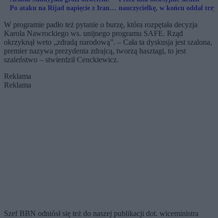
Po ataku na Rijad napięcie z Iranem
nauczycielkę, w końcu oddał trzy
gwałtownie rośnie
strzały. Kulisy zbrodni
W programie padło też pytanie o burzę, która rozpętała decyzja
Karola Nawrockiego ws. unijnego programu SAFE. Rząd
okrzyknął weto „zdradą narodową”. – Cała ta dyskusja jest szalona,
premier nazywa prezydenta zdrajcą, tworzą hasztagi, to jest
szaleństwo – stwierdził Cenckiewicz.
Reklama
Reklama
Szef BBN odniósł się też do naszej publikacji dot. wiceministra