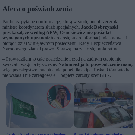
Afera o poświadczenia
Padło też pytanie o informację, którą w środę podał rzecznik
ministra koordynatora służb specjalnych.
Jacek Dobrzyński
przekazał, że według ABW, Cenckiewicz nie posiadał
wymaganych uprawnień
do dostępu do informacji niejawnych i
biorąc udział w niejawnym posiedzeniu Rady Bezpieczeństwa
Narodowego złamał prawo. Sprawą ma zająć się prokuratura.
– Prowadziłem to całe posiedzenie i rząd na żadnym etapie nie
zwracał uwagi na tę kwestię.
Natomiast ja to poświadczenie mam,
więc przestępstwo ewentualnie popełniła ekipa Tuska, która wtedy
nie wstała i nie zareagowała – odpiera zarzuty szef BBN.
Arabia Saudyjska grozi odwetem.
Przez lata obsesyjnie śledził