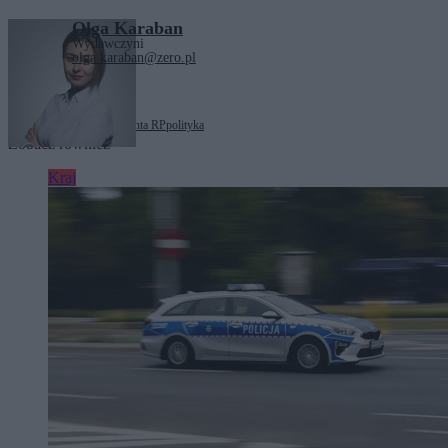
Olga Karaban
Wydawczyni
olga.karaban@zero.pl
Tagi:
Kancelaria Prezydenta RP
polityka
Zobacz również
Kraj