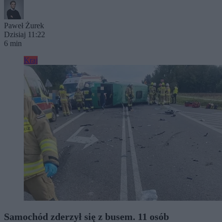
Paweł Żurek
Dzisiaj 11:22
6 min
Kraj
Samochód zderzył się z busem. 11 osób