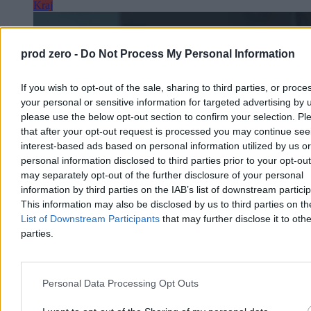
Kraj
prod zero -
Do Not Process My Personal Information
If you wish to opt-out of the sale, sharing to third parties, or proce
your personal or sensitive information for targeted advertising by 
please use the below opt-out section to confirm your selection. Pl
that after your opt-out request is processed you may continue see
interest-based ads based on personal information utilized by us or
personal information disclosed to third parties prior to your opt-ou
may separately opt-out of the further disclosure of your personal
information by third parties on the IAB’s list of downstream partici
This information may also be disclosed by us to third parties on t
List of Downstream Participants
that may further disclose it to othe
To najlepszy prezydent od 1989 roku?
parties.
Jednoznaczny wynik sondażu
44,7 proc. Polaków uważa, że dotychczas najlepszym prezydentem
Polski po 1989 r. był Aleksander Kwaśniewski – wynika z sondażu
Personal Data Processing Opt Outs
przeprowadzonego dla Wirtualnej Polski. Najgorzej w badaniu
wypadł Lech Wałęsa i Wojciech Jaruzelski.