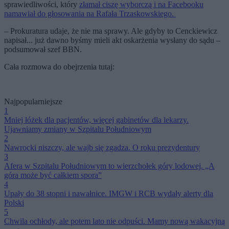
sprawiedliwości, który
złamał ciszę wyborczą i na Facebooku
namawiał do głosowania na Rafała Trzaskowskiego.
– Prokuratura udaje, że nie ma sprawy. Ale gdyby to Cenckiewicz
napisał... już dawno byśmy mieli akt oskarżenia wysłany do sądu –
podsumował szef BBN.
Cała rozmowa do obejrzenia tutaj:
Najpopularniejsze
1
Mniej łóżek dla pacjentów, więcej gabinetów dla lekarzy.
Ujawniamy zmiany w Szpitalu Południowym
2
Nawrocki niszczy, ale wajb się zgadza. O roku prezydentury
3
Afera w Szpitalu Południowym to wierzchołek góry lodowej. „A
góra może być całkiem spora”
4
Upały do 38 stopni i nawałnice. IMGW i RCB wydały alerty dla
Polski
5
Chwila ochłody, ale potem lato nie odpuści. Mamy nową wakacyjną