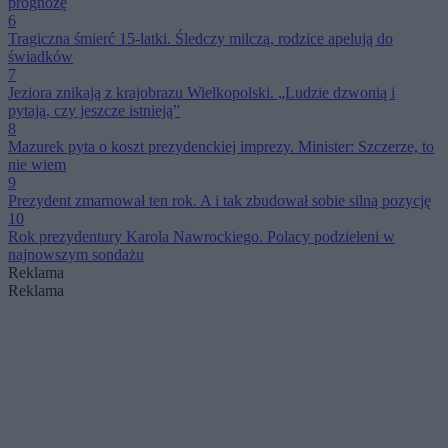
prognozę
6
Tragiczna śmierć 15-latki. Śledczy milczą, rodzice apelują do
świadków
7
Jeziora znikają z krajobrazu Wielkopolski. „Ludzie dzwonią i
pytają, czy jeszcze istnieją”
8
Mazurek pyta o koszt prezydenckiej imprezy. Minister: Szczerze, to
nie wiem
9
Prezydent zmarnował ten rok. A i tak zbudował sobie silną pozycję
10
Rok prezydentury Karola Nawrockiego. Polacy podzieleni w
najnowszym sondażu
Reklama
Reklama