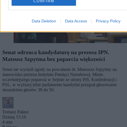
CONFIRM
Data Deletion
Data Access
Privacy Policy
Senat odrzuca kandydaturę na prezesa IPN.
Mateusz Szpytma bez poparcia większości
Senat nie wyraził zgody na powołanie dr. Mateusza Szpytmy na
stanowisko prezesa Instytutu Pamięci Narodowej. Mimo
wcześniejszego poparcia w Sejmie ze strony PiS, Konfederacji i
PSL, w wyższej izbie parlamentu kandydat przegrał głosowanie
stosunkiem głosów 38 do 50.
Tomasz Pałasz
Dzisiaj 15:16
4 min