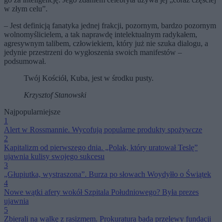
w złym celu”.
– Jest definicją fanatyka jednej frakcji, pozornym, bardzo pozornym
wolnomyślicielem, a tak naprawdę intelektualnym radykałem,
agresywnym talibem, człowiekiem, który już nie szuka dialogu, a
jedynie przestrzeni do wygłoszenia swoich manifestów –
podsumował.
Twój Kościół, Kuba, jest w środku pusty.
Krzysztof Stanowski
Najpopularniejsze
1
Alert w Rossmannie. Wycofują popularne produkty spożywcze
2
Kapitalizm od pierwszego dnia. „Polak, który uratował Teslę”
ujawnia kulisy swojego sukcesu
3
„Głupiutka, wystraszona”. Burza po słowach Woydyłło o Świątek
4
Nowe wątki afery wokół Szpitala Południowego? Była prezes
ujawnia
5
Zbierali na walkę z rasizmem. Prokuratura bada przelewy fundacji