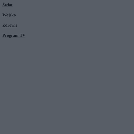
Świat
Wojsko
Zdrowie
Program TV
© 2026 Kanał Zero Spółka Akcyjna