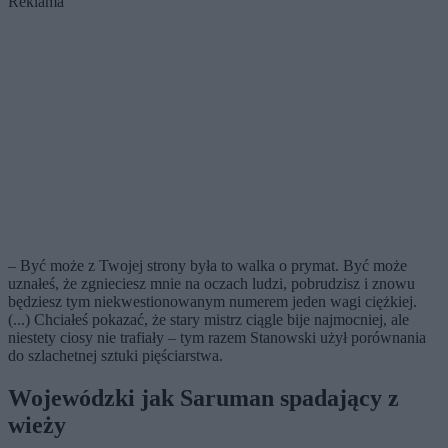
Reklama
– Być może z Twojej strony była to walka o prymat. Być może
uznałeś, że zgnieciesz mnie na oczach ludzi, pobrudzisz i znowu
będziesz tym niekwestionowanym numerem jeden wagi ciężkiej.
(...) Chciałeś pokazać, że stary mistrz ciągle bije najmocniej, ale
niestety ciosy nie trafiały – tym razem Stanowski użył porównania
do szlachetnej sztuki pięściarstwa.
Wojewódzki jak Saruman spadający z
wieży