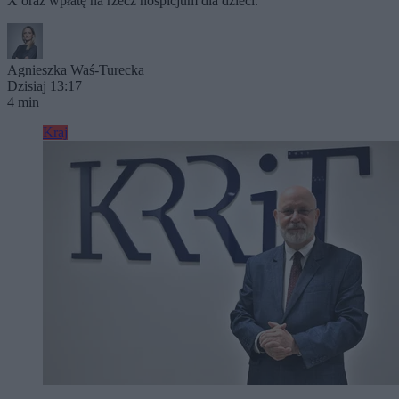
X oraz wpłatę na rzecz hospicjum dla dzieci.
Agnieszka Waś-Turecka
Dzisiaj 13:17
4 min
Kraj