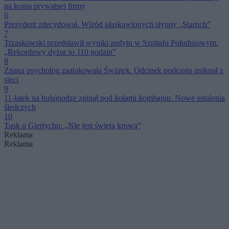
na konta prywatnej firmy
6
Prezydent zdecydował. Wśród ułaskawionych słynny „Staruch”
7
Trzaskowski przedstawił wyniki audytu w Szpitalu Południowym.
„Rekordowy dyżur to 110 godzin”
8
Znana psycholog zaatakowała Świątek. Odcinek podcastu zniknął z
sieci
9
11-latek na hulajnodze zginął pod kołami kombajnu. Nowe ustalenia
śledczych
10
Tusk o Giertychu: „Nie jest świętą krową”
Reklama
Reklama