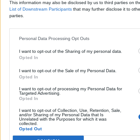
This information may also be disclosed by us to third parties on t
List of Downstream Participants
that may further disclose it to othe
parties.
Senat odrzuca pomysł prezydenta. Nie będzie
referendum o polityce klimatycznej UE
Senat odrzucił wniosek prezydenta o zwołanie ogólnokrajowego
Personal Data Processing Opt Outs
referendum. We wniosku o organizację plebiscytu Karol Nawrocki
zawarł pytanie na temat obecnej polityki klimatycznej Unii
I want to opt-out of the Sharing of my personal data.
Europejskiej.
Opted In
I want to opt-out of the Sale of my Personal Data.
Paweł Żurek
Opted In
Dzisiaj 15:29
3 min
I want to opt-out of processing my Personal Data for
Targeted Advertising.
Opted In
Kraj
I want to opt-out of Collection, Use, Retention, Sale,
and/or Sharing of my Personal Data that Is
Unrelated with the Purposes for which it was
collected.
Opted Out