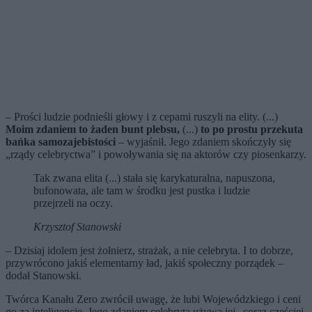
– Prości ludzie podnieśli głowy i z cepami ruszyli na elity. (...)
Moim zdaniem to żaden bunt plebsu,
(...)
to po prostu przekuta
bańka samozajebistości
– wyjaśnił. Jego zdaniem skończyły się
„rządy celebryctwa” i powoływania się na aktorów czy piosenkarzy.
Tak zwana elita (...) stała się karykaturalna, napuszona,
bufonowata, ale tam w środku jest pustka i ludzie
przejrzeli na oczy.
Krzysztof Stanowski
– Dzisiaj idolem jest żołnierz, strażak, a nie celebryta. I to dobrze,
przywrócono jakiś elementarny ład, jakiś społeczny porządek –
dodał Stanowski.
Twórca Kanału Zero zwrócił uwagę, że lubi Wojewódzkiego i ceni
go za inteligencję. Jego zdaniem celebryta używa jej „coraz częściej