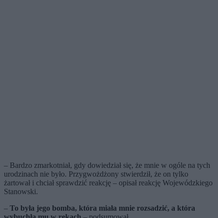
– Bardzo zmarkotniał, gdy dowiedział się, że mnie w ogóle na tych
urodzinach nie było. Przygwożdżony stwierdził, że on tylko
żartował i chciał sprawdzić reakcję – opisał reakcję Wojewódzkiego
Stanowski.
–
To była jego bomba, która miała mnie rozsadzić, a która
wybuchła mu w rękach
– podsumował.