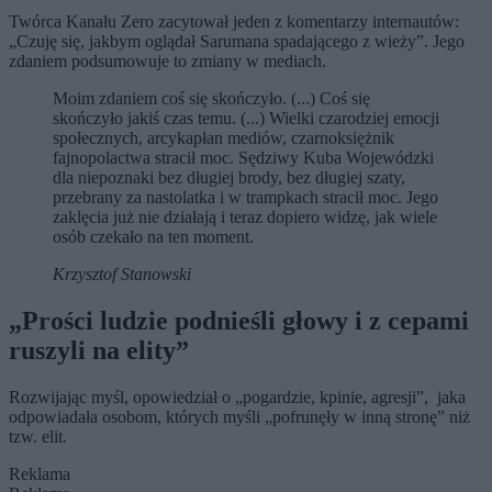
Twórca Kanału Zero zacytował jeden z komentarzy internautów:
„Czuję się, jakbym oglądał Sarumana spadającego z wieży”. Jego
zdaniem podsumowuje to zmiany w mediach.
Moim zdaniem coś się skończyło. (...) Coś się
skończyło jakiś czas temu. (...) Wielki czarodziej emocji
społecznych, arcykapłan mediów, czarnoksiężnik
fajnopolactwa stracił moc. Sędziwy Kuba Wojewódzki
dla niepoznaki bez długiej brody, bez długiej szaty,
przebrany za nastolatka i w trampkach stracił moc. Jego
zaklęcia już nie działają i teraz dopiero widzę, jak wiele
osób czekało na ten moment.
Krzysztof Stanowski
„Prości ludzie podnieśli głowy i z cepami
ruszyli na elity”
Rozwijając myśl, opowiedział o „pogardzie, kpinie, agresji”, jaka
odpowiadała osobom, których myśli „pofrunęły w inną stronę” niż
tzw. elit.
Reklama