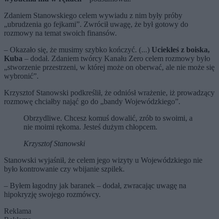
Zdaniem Stanowskiego celem wywiadu z nim były próby
„ubrudzenia go fejkami”. Zwrócił uwagę, że był gotowy do
rozmowy na temat swoich finansów.
– Okazało się, że musimy szybko kończyć. (...)
Uciekłeś z boiska,
Kuba
– dodał. Zdaniem twórcy Kanału Zero celem rozmowy było
„stworzenie przestrzeni, w której może on oberwać, ale nie może się
wybronić”.
Krzysztof Stanowski podkreślił, że odniósł wrażenie, iż prowadzący
rozmowę chciałby nająć go do „bandy Wojewódzkiego”.
Obrzydliwe. Chcesz komuś dowalić, zrób to swoimi, a
nie moimi rękoma. Jesteś dużym chłopcem.
Krzysztof Stanowski
Stanowski wyjaśnił, że celem jego wizyty u Wojewódzkiego nie
było kontrowanie czy wbijanie szpilek.
– Byłem łagodny jak baranek – dodał, zwracając uwagę na
hipokryzję swojego rozmówcy.
Reklama