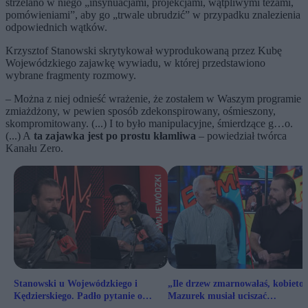
strzelano w niego „insynuacjami, projekcjami, wątpliwymi tezami,
pomówieniami”, aby go „trwale ubrudzić” w przypadku znalezienia
odpowiednich wątków.
Krzysztof Stanowski skrytykował wyprodukowaną przez Kubę
Wojewódzkiego zajawkę wywiadu, w której przedstawiono
wybrane fragmenty rozmowy.
– Można z niej odnieść wrażenie, że zostałem w Waszym programie
zmiażdżony, w pewien sposób zdekonspirowany, ośmieszony,
skompromitowany. (...) I to było manipulacyjne, śmierdzące g…o.
(...) A
ta zajawka jest po prostu kłamliwa
– powiedział twórca
Kanału Zero.
Stanowski u Wojewódzkiego i
„Ile drzew zmarnowałaś, kobieto?
Kędzierskiego. Padło pytanie o
Mazurek musiał uciszać