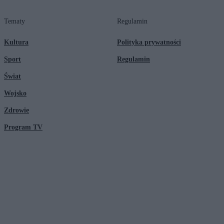
Tematy
Regulamin
Kultura
Polityka prywatności
Sport
Regulamin
Świat
Wojsko
Zdrowie
Program TV
© 2026 Kanał Zero Spółka Akcyjna