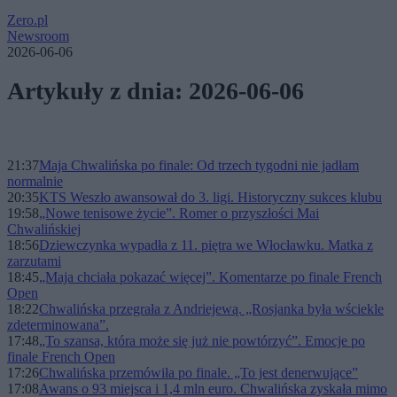
Zero.pl
Newsroom
2026-06-06
Artykuły z dnia: 2026-06-06
21:37
Maja Chwalińska po finale: Od trzech tygodni nie jadłam
normalnie
20:35
KTS Weszło awansował do 3. ligi. Historyczny sukces klubu
19:58
„Nowe tenisowe życie”. Romer o przyszłości Mai
Chwalińskiej
18:56
Dziewczynka wypadła z 11. piętra we Włocławku. Matka z
zarzutami
18:45
„Maja chciała pokazać więcej”. Komentarze po finale French
Open
18:22
Chwalińska przegrała z Andriejewą. „Rosjanka była wściekle
zdeterminowana”.
17:48
„To szansa, która może się już nie powtórzyć”. Emocje po
finale French Open
17:26
Chwalińska przemówiła po finale. „To jest denerwujące”
17:08
Awans o 93 miejsca i 1,4 mln euro. Chwalińska zyskała mimo