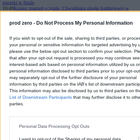
porażki w finale
16:49
Koniec marzeń o tytule. Chwalińska uległa Andriejewej w
finale French Open
16:25
Polska, mieszkam w Polsce. 40 lat później
prod zero -
Do Not Process My Personal Information
15:23
Finał Roland Garros. Chwalińska przegrywa pierwszego seta
15:05
RPD „zajmuje się pierdołami”. Bezpłatne obiady dla dzieci –
zablokowane
If you wish to opt-out of the sale, sharing to third parties, or proce
14:01
50 smaków Polaków. Tomasz Kammel sprawdza, ile
your personal or sensitive information for targeted advertising by 
narodowej duszy kryje się w schabowym
please use the below opt-out section to confirm your selection. Pl
13:24
Spotkanie ws. skandalu UPA. Ukraińcy chcą dialogu
that after your opt-out request is processed you may continue see
12:48
Nasza ekipa w Paryżu. NA ŻYWO wielka walka
Chwalińskiej
interest-based ads based on personal information utilized by us or
12:26
Minister potrzebowała żywej tarczy. Zrobiła ją sobie z malarki
personal information disclosed to third parties prior to your opt-ou
11:40
Szef nie będzie dzwonił w weekend. Kary w kolejnym kraju
may separately opt-out of the further disclosure of your personal
11:18
Williams zachwycona Polką. W finale French Open stawia na
information by third parties on the IAB’s list of downstream partici
Maję
This information may also be disclosed by us to third parties on t
10:23
Jeśli auto do miasta, to tylko elektryczne. To już ten moment,
List of Downstream Participants
that may further disclose it to othe
są lepsze od spalinowych
10:23
parties.
Cienkowska i jej biznesy. Mazurek i Stanowski komentują
09:32
Spłonął domek letniskowy. Nie żyje nastoletnia dziewczyna
08:54
5 tysięcy żołnierzy USA w Polsce. W Pentagonie chaos
08:10
Próba złagodzenia skandalu z UPA. Człowiek Zełenskiego w
Polsce
Personal Data Processing Opt Outs
07:27
Kto rządzi na prawicy? Jedno nazwisko wciąż na topie
06:05
Gra o przetrwanie. Czy Kuba wytrzyma amerykański nacisk?
I want to opt-out of the Sharing of my personal data.