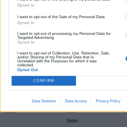
06:04
Czas na bajeczny finał. „Cudowne dziecko” naprzeciw Polki
Opted In
06:02
Za mała, za drobna, za słaba. A jednak zagra w finale Roland
Garros!
I want to opt-out of the Sale of my Personal Data.
Opted In
I want to opt-out of processing my Personal Data for
Targeted Advertising.
Opted In
I want to opt-out of Collection, Use, Retention, Sale,
and/or Sharing of my Personal Data that Is
Zero.pl
Tematy
Unrelated with the Purposes for which it was
collected.
Opted Out
Redakcja
Biznes
CONFIRM
Newsletter
Opinie
Newsroom
Technologia
Data Deletion
Data Access
Privacy Policy
Reklama
Kraj
Kontakt
Moto
Nauka