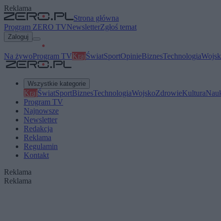
Reklama
Strona główna
Program ZERO TV
Newsletter
Zgłoś temat
Zaloguj
Na żywo
Program TV
Kraj
Świat
Sport
Opinie
Biznes
Technologia
Wojsk
Wszystkie kategorie
Kraj
Świat
Sport
Biznes
Technologia
Wojsko
Zdrowie
Kultura
Nau
Program TV
Najnowsze
Newsletter
Redakcja
Reklama
Regulamin
Kontakt
Reklama
Reklama