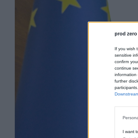
prod zero
If you wish 
sensitive in
confirm you
continue se
information 
further disc
participants
Downstream 
Persona
I want t