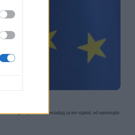
ielami tego szpitala, odpowiadają za ten szpital, od samorządu