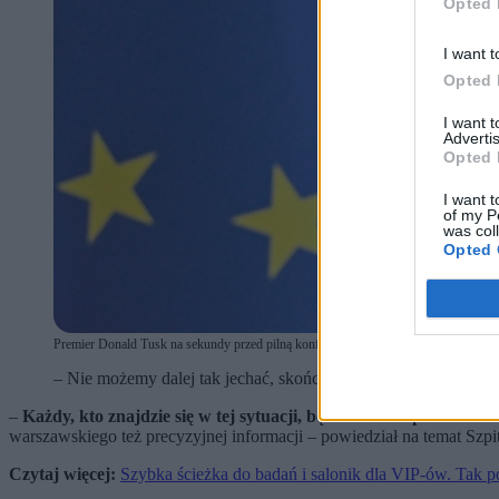
Opted 
I want t
Opted 
I want 
Advertis
Opted 
I want t
of my P
was col
Opted 
Premier Donald Tusk na sekundy przed pilną konferencją zwołaną po tekstach Zero.p
– Nie możemy dalej tak jechać, skończyło się – dodał premier
–
Każdy, kto znajdzie się w tej sytuacji, będzie musiał publiczni
warszawskiego też precyzyjnej informacji – powiedział na temat Sz
Czytaj więcej:
Szybka ścieżka do badań i salonik dla VIP-ów. Ta