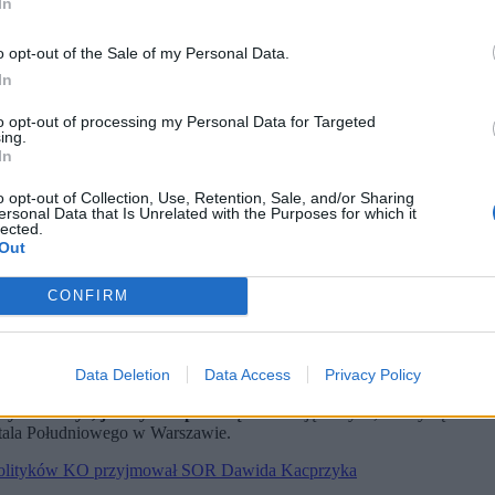
In
o opt-out of the Sale of my Personal Data.
In
to opt-out of processing my Personal Data for Targeted
ing.
In
o opt-out of Collection, Use, Retention, Sale, and/or Sharing
ersonal Data that Is Unrelated with the Purposes for which it
lected.
Out
CONFIRM
l. (fot. Radek Pietruszka / PAP)
Data Deletion
Data Access
Privacy Policy
. – Jeśli złamano prawo, będzie prokurator – zakomunikował.
e wytłumaczyć, jak było naprawdę.
Oczekuję od tych, którzy są właścic
pitala Południowego w Warszawie.
k polityków KO przyjmował SOR Dawida Kacprzyka