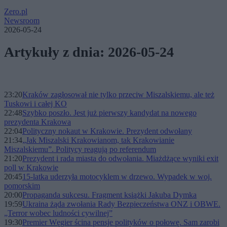
Zero.pl
Newsroom
2026-05-24
Artykuły z dnia: 2026-05-24
23:20
Kraków zagłosował nie tylko przeciw Miszalskiemu, ale też
Tuskowi i całej KO
22:48
Szybko poszło. Jest już pierwszy kandydat na nowego
prezydenta Krakowa
22:04
Polityczny nokaut w Krakowie. Prezydent odwołany
21:34
„Jak Miszalski Krakowianom, tak Krakowianie
Miszalskiemu”. Politycy reagują po referendum
21:20
Prezydent i rada miasta do odwołania. Miażdżące wyniki exit
poll w Krakowie
20:45
15-latka uderzyła motocyklem w drzewo. Wypadek w woj.
pomorskim
20:00
Propaganda sukcesu. Fragment książki Jakuba Dymka
19:59
Ukraina żąda zwołania Rady Bezpieczeństwa ONZ i OBWE.
„Terror wobec ludności cywilnej”
19:30
Premier Węgier ścina pensje polityków o połowę. Sam zarobi