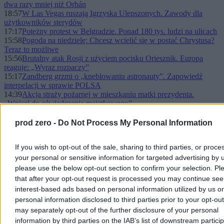
dwa razy mniej niż Orbán
18:57
W Las Vegas ruszają Igrzyska Ulepszonych. Zawody dla
użytkowników sterydów
17:17
Potężny protest w Belgradzie. Ponad 180 tys. ludzi na ulicach
15:58
Pogoda na niedzielę: Chcesz wcielić się w postać Chrystusa?
Teraz to możliwe
15:56
Brutalny atak Rosji z użyciem pocisku Oriesznik. Europa
reaguje: „Wyraz rozpaczy”
15:17
Zandberg grzmi o „kneblowaniu astronauty”. Zapowiedź
interpelacji w sprawie POLSA
14:39
Akcja straży pożarnej w mieszkaniu matki prezydenta.
„Wpisał do oświadczenia majątkowego”
13:48
Afera o akcję u prezydenta. Prezes PiS zabrał głos
13:28
„Sami biegamy na policję”. Sakiewicz o prowokacjach w
prod zero -
Do Not Process My Personal Information
Republice
13:17
Ile kosztuje armię brak decyzji? Cena będzie liczona w
If you wish to opt-out of the sale, sharing to third parties, or proce
ludziach
13:14
Sondaż po głośnej aferze. Polacy wypowiedzieli się o
your personal or sensitive information for targeted advertising by 
kryptoaktywach
please use the below opt-out section to confirm your selection. Pl
12:51
Wjechał Corvettą nad Morskie Oko. Nowe ustalenia o
that after your opt-out request is processed you may continue see
kierowcy
interest-based ads based on personal information utilized by us or
12:23
Cios w nielegalny hazard. Tysiące stron zablokowanych przez
personal information disclosed to third parties prior to your opt-ou
KAS
may separately opt-out of the further disclosure of your personal
12:08
Afera w Sopocie. W sieci burza pod jednym zdjęciem
11:44
Czarna seria w Australii. Kolejny śmiertelny atak rekina
information by third parties on the IAB’s list of downstream partici