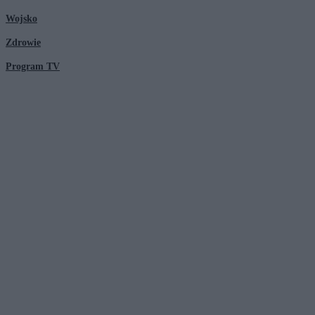
Wojsko
Zdrowie
Program TV
© 2026 Kanał Zero Spółka Akcyjna