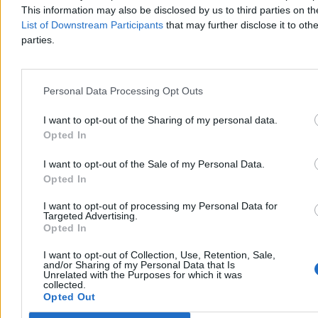
11:43
Znany trener zostaje za kratkami. W tle zarzuty o
This information may also be disclosed by us to third parties on t
molestowanie dzieci
List of Downstream Participants
that may further disclose it to othe
10:35
Kijów w ogniu. Śmiercionośny Oriesznik użyty po raz trzeci
parties.
10:10
Wieczorem program specjalny w telewizji Zero. Wcześniej
Mazurek i Stanowski
10:04
Kasia wyszła z domu 26 lat temu. Służby wracają do dramatu
sprzed lat
Personal Data Processing Opt Outs
09:39
„Pistolet przyłożony do głowy” Zachodu? Ekspert o porażce
USA
I want to opt-out of the Sharing of my personal data.
09:02
„Fala głupich spekulacji”. Tusk po akcji służb u prezydenta
08:27
Kraków decyduje. W stolicy Małopolski ruszyło referendum
Opted In
08:11
Ekipa prezydenta grilluje rząd. „Totalna kompromitacja”
07:47
Roje dronów, rakiety i kilka fal uderzeń. Rosja uderzyła na
I want to opt-out of the Sale of my Personal Data.
Kijów
Opted In
07:15
Cieśnina Ormuz otwarta przez 60 dni? Wyciekły szczegóły
paktu USA-Iran
I want to opt-out of processing my Personal Data for
06:28
Strzelanina pod Białym Domem. Trump bezpieczny
Targeted Advertising.
00:49
Interwencja w domu prezydenta. „Strażak podjął decyzję o
Opted In
siłowym wejściu”
I want to opt-out of Collection, Use, Retention, Sale,
and/or Sharing of my Personal Data that Is
Unrelated with the Purposes for which it was
collected.
Opted Out