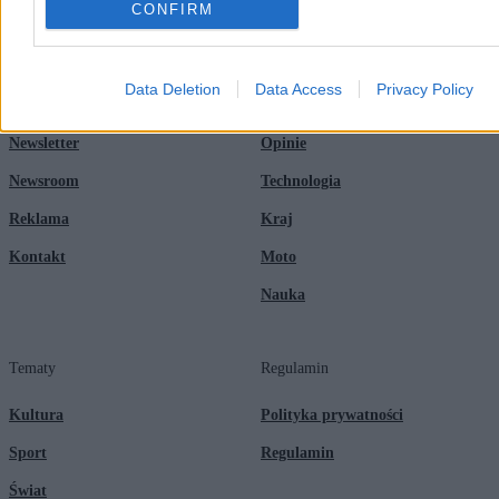
CONFIRM
Zero.pl
Tematy
Data Deletion
Data Access
Privacy Policy
Redakcja
Biznes
Newsletter
Opinie
Newsroom
Technologia
Reklama
Kraj
Kontakt
Moto
Nauka
Tematy
Regulamin
Kultura
Polityka prywatności
Sport
Regulamin
Świat