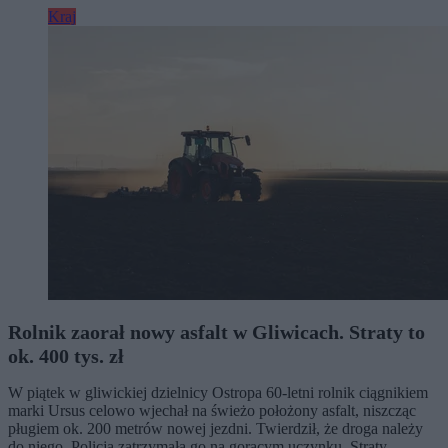
Kraj
Rolnik zaorał nowy asfalt w Gliwicach. Straty to
ok. 400 tys. zł
W piątek w gliwickiej dzielnicy Ostropa 60-letni rolnik ciągnikiem
marki Ursus celowo wjechał na świeżo położony asfalt, niszcząc
pługiem ok. 200 metrów nowej jezdni. Twierdził, że droga należy
do niego. Policja zatrzymała go na gorącym uczynku. Straty