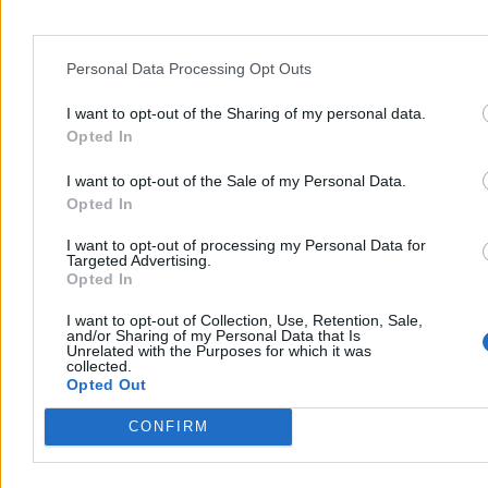
Kraj
Personal Data Processing Opt Outs
I want to opt-out of the Sharing of my personal data.
Opted In
I want to opt-out of the Sale of my Personal Data.
Opted In
I want to opt-out of processing my Personal Data for
Targeted Advertising.
Opted In
I want to opt-out of Collection, Use, Retention, Sale,
and/or Sharing of my Personal Data that Is
Unrelated with the Purposes for which it was
collected.
Pikieta przeciw transportowi konnemu do
Opted Out
Morskiego Oka. Wozacy odpierają zarzuty
CONFIRM
W sobotę na Palenicy Białczańskiej odbyła się pikieta przeciw
transportowi konnemu do Morskiego Oka. Aktywiści z ruchu Dla
Zwierząt i DIOZ domagają się całkowitego zakazu przewozów,