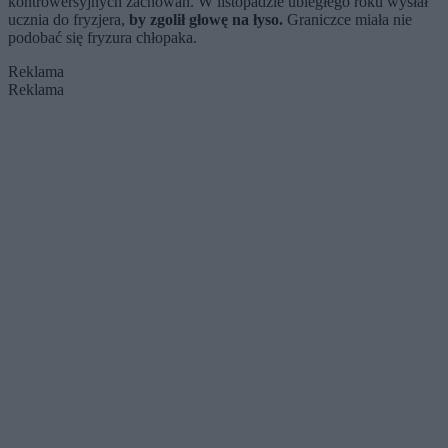
kontrowersyjnych zachowań. W listopadzie ubiegłego roku wysłał
ucznia do fryzjera,
by zgolił głowę na łyso.
Graniczce miała nie
podobać się fryzura chłopaka.
Reklama
Reklama