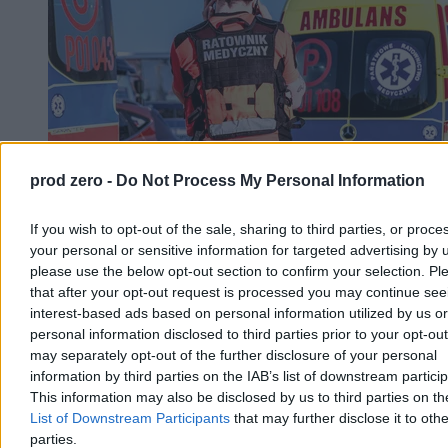
prod zero -
Do Not Process My Personal Information
Dwaj chłopcy wyciągnięci ze zbiornika ppoż. w
Szczecinie. Udana reanimacja
If you wish to opt-out of the sale, sharing to third parties, or proce
your personal or sensitive information for targeted advertising by 
W sobotę po godz. 14 w Szczecinie dwóch chłopców w wieku 9 i
please use the below opt-out section to confirm your selection. Pl
11 lat wpadło do zbiornika przeciwpożarowego na terenie SP 18.
that after your opt-out request is processed you may continue see
Wyciągnęli ich przypadkowi przechodnie, a strażacy i ratownicy
interest-based ads based on personal information utilized by us or
medyczni przywrócili obu chłopcom czynności życiowe. Policja
bada okoliczności zdarzenia pod nadzorem prokuratury.
personal information disclosed to third parties prior to your opt-ou
may separately opt-out of the further disclosure of your personal
information by third parties on the IAB’s list of downstream partici
This information may also be disclosed by us to third parties on t
Aleksandra Cieślik
List of Downstream Participants
that may further disclose it to othe
Wczoraj 20:06
parties.
3 min