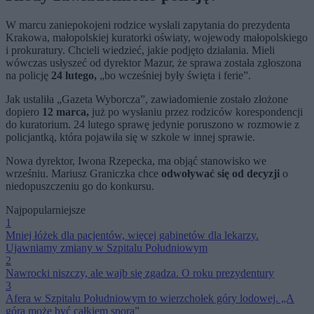
W marcu zaniepokojeni rodzice wysłali zapytania do prezydenta
Krakowa, małopolskiej kuratorki oświaty, wojewody małopolskiego
i prokuratury. Chcieli wiedzieć, jakie podjęto działania. Mieli
wówczas usłyszeć od dyrektor Mazur, że sprawa została zgłoszona
na policję
24 lutego,
„bo wcześniej były święta i ferie”.
Jak ustaliła „Gazeta Wyborcza”, zawiadomienie zostało złożone
dopiero
12 marca,
już po wysłaniu przez rodziców korespondencji
do kuratorium. 24 lutego sprawę jedynie poruszono w rozmowie z
policjantką, która pojawiła się w szkole w innej sprawie.
Nowa dyrektor, Iwona Rzepecka, ma objąć stanowisko we
wrześniu. Mariusz Graniczka chce
odwoływać się od decyzji
o
niedopuszczeniu go do konkursu.
Najpopularniejsze
1
Mniej łóżek dla pacjentów, więcej gabinetów dla lekarzy.
Ujawniamy zmiany w Szpitalu Południowym
2
Nawrocki niszczy, ale wajb się zgadza. O roku prezydentury
3
Afera w Szpitalu Południowym to wierzchołek góry lodowej. „A
góra może być całkiem spora”