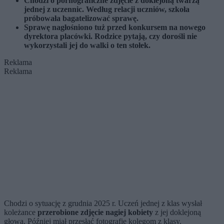
Chodzi o pornograficzne zdjęcie z doklejoną twarzą
jednej z uczennic. Według relacji uczniów, szkoła
próbowała bagatelizować sprawę.
Sprawę nagłośniono tuż przed konkursem na nowego
dyrektora placówki. Rodzice pytają, czy dorośli nie
wykorzystali jej do walki o ten stołek.
Reklama
Reklama
Chodzi o sytuację z grudnia 2025 r. Uczeń jednej z klas wysłał
koleżance
przerobione zdjęcie nagiej kobiety
z jej doklejoną
głową. Później miał przesłać fotografię kolegom z klasy.