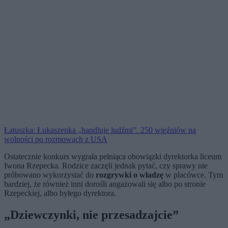
Łatuszka: Łukaszenka „handluje ludźmi”. 250 więźniów na
wolności po rozmowach z USA
Ostatecznie konkurs wygrała pełniąca obowiązki dyrektorka liceum
Iwona Rzepecka. Rodzice zaczęli jednak pytać, czy sprawy nie
próbowano wykorzystać do
rozgrywki o władzę
w placówce. Tym
bardziej, że również inni dorośli angażowali się albo po stronie
Rzepeckiej, albo byłego dyrektora.
„Dziewczynki, nie przesadzajcie”