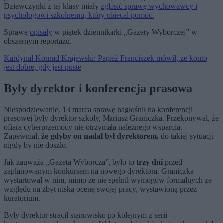
Dziewczynki z tej klasy miały
zgłosić sprawę wychowawcy i
psychologowi szkolnemu, który obiecał pomóc.
Sprawę
opisały
w piątek dziennikarki „Gazety Wyborczej” w
obszernym reportażu.
Kardynał Konrad Krajewski: Papież Franciszek mówił, że konto
jest dobre, gdy jest puste
Były dyrektor i konferencja prasowa
Niespodziewanie, 13 marca sprawę nagłośnił na konferencji
prasowej były dyrektor szkoły, Mariusz Graniczka. Przekonywał, że
ofiara cyberprzemocy nie otrzymała należnego wsparcia.
Zapewniał,
że gdyby on nadal był dyrektorem,
do takiej sytuacji
nigdy by nie doszło.
Jak zauważa „Gazeta Wyborcza”, było to
trzy dni
przed
zaplanowanym konkursem na nowego dyrektora. Graniczka
wystartował w nim, mimo że nie spełnił wymogów formalnych ze
względu na zbyt niską ocenę swojej pracy, wystawioną przez
kuratorium.
Były dyrektor stracił stanowisko po kolejnym z serii