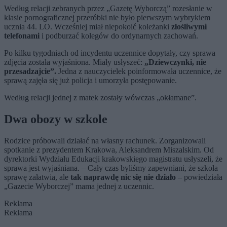
Według relacji zebranych przez „Gazetę Wyborczą” rozesłanie w
klasie pornograficznej przeróbki nie było pierwszym wybrykiem
ucznia 44. LO. Wcześniej miał niepokoić koleżanki
złośliwymi
telefonami
i podburzać kolegów do ordynarnych zachowań.
Po kilku tygodniach od incydentu uczennice dopytały, czy sprawa
zdjęcia została wyjaśniona. Miały usłyszeć:
„Dziewczynki, nie
przesadzajcie”.
Jedna z nauczycielek poinformowała uczennice, że
sprawą zajęła się już policja i umorzyła postępowanie.
Według relacji jednej z matek zostały wówczas „okłamane”.
Dwa obozy w szkole
Rodzice próbowali działać na własny rachunek. Zorganizowali
spotkanie z prezydentem Krakowa, Aleksandrem Miszalskim. Od
dyrektorki Wydziału Edukacji krakowskiego magistratu usłyszeli, że
sprawa jest wyjaśniana. – Cały czas byliśmy zapewniani, że szkoła
sprawę załatwia, ale
tak naprawdę nic się nie działo
– powiedziała
„Gazecie Wyborczej” mama jednej z uczennic.
Reklama
Reklama