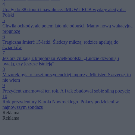
4
Upały do 38 stopni i nawałnice. IMGW i RCB wydały alerty dla
Polski
5
Chwila ochłody, ale potem lato nie odpuści. Mamy nową wakacyjną
prognozę
6
Tragiczna śmierć 15-latki. Śledczy milczą, rodzice apelują do
świadków
7
Jeziora znikają z krajobrazu Wielkopolski. „Ludzie dzwonią i
pytają, czy jeszcze istnieją”
8
Mazurek pyta o koszt prezydenckiej imprezy. Minister: Szczerze, to
nie wiem
9
Prezydent zmarnował ten rok. A i tak zbudował sobie silną pozycję
10
Rok prezydentury Karola Nawrockiego. Polacy podzieleni w
najnowszym sondażu
Reklama
Reklama