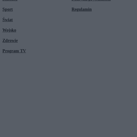
Sport
Regulamin
Świat
Wojsko
Zdrowie
Program TV
© 2026 Kanał Zero Spółka Akcyjna