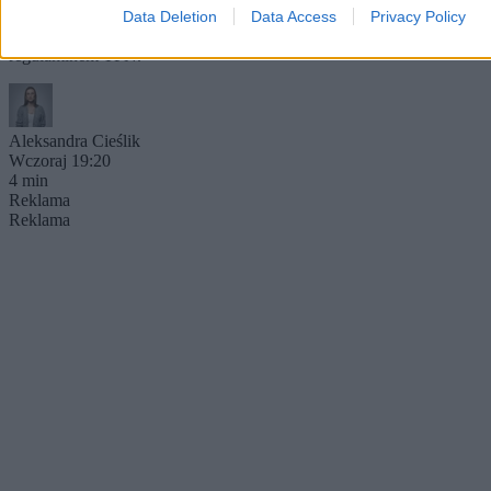
twierdząc, że konie są męczone. Wozacy i eksperci weterynarii
Data Deletion
Data Access
Privacy Policy
wskazują, że zwierzęta są corocznie badane i chronione
regulaminem TPN.
Aleksandra Cieślik
Wczoraj 19:20
4 min
Reklama
Reklama