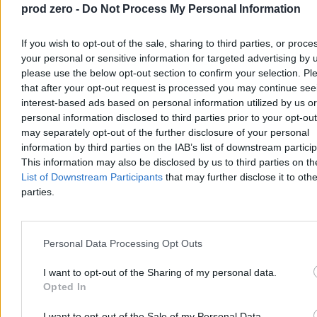
14:31
„Uważam procedurę za zakończoną”. Czarzasty o ślubowaniu
prod zero -
Do Not Process My Personal Information
sędziów TK w Sejmie
14:16
Tych zdjęć nie stworzyła AI. 250 psów stłoczonych w jednym
If you wish to opt-out of the sale, sharing to third parties, or proce
domu
13:54
„Jak pamiętna debata w Końskich”. Pałac Prezydencki o
your personal or sensitive information for targeted advertising by 
chaosie wokół TK
please use the below opt-out section to confirm your selection. Pl
13:40
Iran za kulisami rozejmu: reżim przyspiesza represje
that after your opt-out request is processed you may continue see
13:31
Awantura o edukację zdrowotną. Ciosy nawet z koalicji
interest-based ads based on personal information utilized by us or
13:09
Ceny ropy w dół i w górę. Zapytaliśmy Orlen, czego mają
personal information disclosed to third parties prior to your opt-ou
spodziewać się kierowcy
may separately opt-out of the further disclosure of your personal
13:07
Ślubowanie sędziów TK w Sejmie. Krzyki na sali
12:27
Groźby i historyczne aluzje? Pentagon miał naciskać na
information by third parties on the IAB’s list of downstream partici
wysłannika papieża
This information may also be disclosed by us to third parties on t
12:10
System wycenił śmierć jej syna. Warta tyle, co źle
List of Downstream Participants
that may further disclose it to othe
pomalowane brwi
parties.
12:10
Gdy konstytucja przestaje wystarczać. Granice kompetencji
prezydenta i Sejmu
11:26
RegioJet wycofuje się z Polski. Czesi mają dość
10:48
Polacy w poprzednim miesiącu wydali 7,3 mld zł na obligacje.
Personal Data Processing Opt Outs
Wzrost o 1,2 mld zł
10:32
Bodnar odpowiada szefowej KRS. Wytyka jej narrację
I want to opt-out of the Sharing of my personal data.
nienawistników
Opted In
10:21
Grodzki o prezydencie: nie jest żadnym małym Trumpem
10:10
ZUS ma na podwyżki, ale nie dla urzędników. „Muszą trafić
do lekarzy”
I want to opt-out of the Sale of my Personal Data.