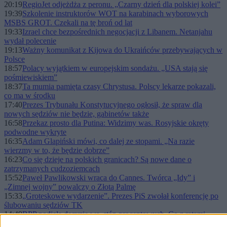
20:19
RegioJet odjeżdża z peronu. „Czarny dzień dla polskiej kolei”
19:39
Szkolenie instruktorów WOT na karabinach wyborowych
MSBS GROT. Czekali na tę broń od lat
19:33
Izrael chce bezpośrednich negocjacji z Libanem. Netanjahu
wydał polecenie
19:13
Ważny komunikat z Kijowa do Ukraińców przebywających w
Polsce
18:57
Polacy wyjątkiem w europejskim sondażu. „USA stają się
pośmiewiskiem”
18:37
Ta mumia pamięta czasy Chrystusa. Polscy lekarze pokazali,
co ma w środku
17:40
Prezes Trybunału Konstytucyjnego ogłosił, że spraw dla
nowych sędziów nie będzie, gabinetów także
16:58
Przekaz prosto dla Putina: Widzimy was. Rosyjskie okręty
podwodne wykryte
16:35
Adam Glapiński mówi, co dalej ze stopami. „Na razie
wierzmy w to, że będzie dobrze”
16:23
Co się dzieje na polskich granicach? Są nowe dane o
zatrzymanych cudzoziemcach
15:52
Paweł Pawlikowski wraca do Cannes. Twórca „Idy” i
„Zimnej wojny” powalczy o Złotą Palmę
15:33
„Groteskowe wydarzenie”. Prezes PiS zwołał konferencję po
ślubowaniu sędziów TK
14:49
RPP podjęła decyzję ws. stóp procentowych. Co z ratami
kredytów?