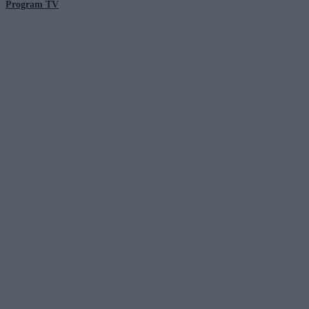
Program TV
© 2026 Kanał Zero Spółka Akcyjna