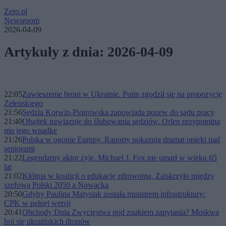
Zero.pl
Newsroom
2026-04-09
Artykuły z dnia: 2026-04-09
22:05
Zawieszenie broni w Ukrainie. Putin zgodził się na propozycję
Zełenskiego
21:56
Sędzia Korwin-Piotrowska zapowiada pozew do sądu pracy
21:40
Obajtek nawiązuje do ślubowania sędziów. Orlen przypomina
mu jego wpadkę
21:26
Polska w ogonie Europy. Raporty pokazują dramat opieki nad
seniorami
21:22
Legendarny aktor żyje. Michael J. Fox nie umarł w wieku 65
lat
21:02
Kłótnia w koalicji o edukację zdrowotną. Zaiskrzyło między
szefową Polski 2050 a Nowacką
20:50
Gdyby Paulina Matysiak została ministrem infrastruktury:
CPK w pełnej wersji
20:41
Obchody Dnia Zwycięstwa pod znakiem zapytania? Moskwa
boi się ukraińskich dronów