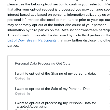
bramkarza, który zatrzymał Hiszpanię
please use the below opt-out section to confirm your selection. Pl
14:34
Ostatnie dni niskich cen paliw. Ile teraz będziemy płacić na
that after your opt-out request is processed you may continue see
stacjach
interest-based ads based on personal information utilized by us or
14:17
Czarnek o Brukseli. „Lewackie dziadostwo”
personal information disclosed to third parties prior to your opt-ou
14:10
Stała baza amerykańska w Polsce? Tusk o planach rządu
13:47
Afera na radzie miasta. Prezydent obrzucony tortem
may separately opt-out of the further disclosure of your personal
13:08
Francja rusza na Maroko. Paryż nadal boi się rozruchów
information by third parties on the IAB’s list of downstream partici
12:10
Odblokowanie cieśniny Ormuz. Padł możliwy termin
This information may also be disclosed by us to third parties on t
11:53
Play ma zasięg w Tunelu Średnicowym w Warszawie. Co z
List of Downstream Participants
that may further disclose it to othe
pozostałymi sieciami?
parties.
11:50
Tak jasnego ekranu w smartfonie jeszcze nie było. To festiwal
absurdu
11:08
Krytykował Putina. Śledczy o Rosjaninie zastrzelonym w
Białej Podlaskiej
Personal Data Processing Opt Outs
10:28
Tragedia w Mszanie Dolnej. Makabryczne odkrycie podczas
obławy
10:03
Aresztowanie Kraskowskiego. „Poważne uchybienia
I want to opt-out of the Sharing of my personal data.
procesowe”
Opted In
09:30
Burza po cieszynce Mohebiego. Polityczny gest po golu Iranu
07:34
Zapowiedź nowego traktatu z Niemcami. Umowa bez
I want to opt-out of the Sale of my Personal Data.
gwarancji wzajemnej obrony
Opted In
06:50
Katastrofa bombowca B-52 w Kalifornii. Osiem osób zginęło
po starcie z bazy Edwards
I want to opt-out of processing my Personal Data for
06:30
Po 1142 dniach wrócili do domu. Gdańszczanie objechali
Targeted Advertising.
świat na rowerach