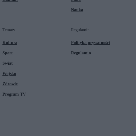
Nauka
Tematy
Regulamin
Kultura
Polityka prywatności
Sport
Regulamin
Świat
Wojsko
Zdrowie
Program TV
© 2026 Kanał Zero Spółka Akcyjna