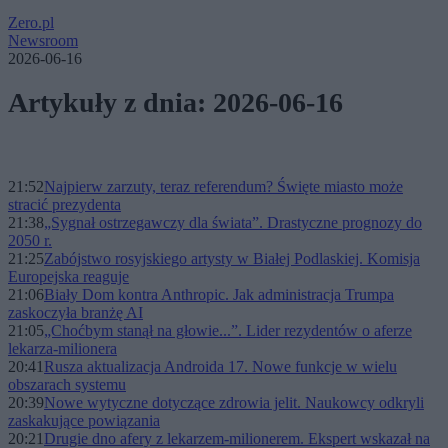
Zero.pl
Newsroom
2026-06-16
Artykuły z dnia: 2026-06-16
21:52
Najpierw zarzuty, teraz referendum? Święte miasto może
stracić prezydenta
21:38
„Sygnał ostrzegawczy dla świata”. Drastyczne prognozy do
2050 r.
21:25
Zabójstwo rosyjskiego artysty w Białej Podlaskiej. Komisja
Europejska reaguje
21:06
Biały Dom kontra Anthropic. Jak administracja Trumpa
zaskoczyła branżę AI
21:05
„Choćbym stanął na głowie...”. Lider rezydentów o aferze
lekarza-milionera
20:41
Rusza aktualizacja Androida 17. Nowe funkcje w wielu
obszarach systemu
20:39
Nowe wytyczne dotyczące zdrowia jelit. Naukowcy odkryli
zaskakujące powiązania
20:21
Drugie dno afery z lekarzem-milionerem. Ekspert wskazał na