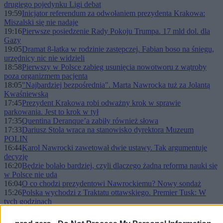
drugiego pojedynku Ligi debat
19:59
Inicjator referendum za odwołaniem prezydenta Krakowa:
Miszalski się nie nadaje
19:16
Pierwsze posiedzenie Rady Pokoju Trumpa. 17 mld dol. dla
Gazy
19:05
Dramat 8-latka w rodzinie zastępczej. Fabian boso na śniegu,
urzędnicy nic nie widzieli
18:58
Pierwszy w Polsce zabieg usunięcia nowotworu z wątroby
poza organizmem pacjenta
18:05
"Najbardziej bezpośrednia". Marta Nawrocka tuż za Jolantą
Kwaśniewską
17:45
Prezydent Krakowa robi odważny krok w sprawie
parkowania. Jest to krok w tył
17:35
Quentina Deranque’a zabiły również słowa
17:33
Dariusz Stola wraca na stanowisko dyrektora Muzeum
POLIN
16:44
Karol Nawrocki zawetował dwie ustawy. Tak argumentuje
decyzję
16:20
Będzie bolało bardziej, czyli dlaczego żadna reforma nauki się
w Polsce nie uda
16:04
O co chodzi prezydentowi Nawrockiemu? Nowy sondaż
15:26
Polska wychodzi z Traktatu ottawskiego. Premier Tusk: W
tych godzinach
15:16
Raport GUS za styczeń 2026 r.: przeciętna płaca w sektorze
przedsiębiorstw