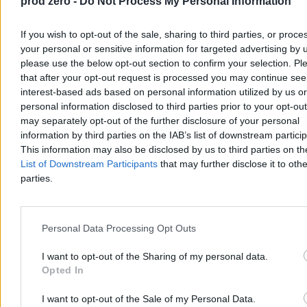
prod zero -
Do Not Process My Personal Information
14:40
"Pan prezes podjął decyzję". Kaczyński ma już kandydata na
premiera
13:51
Rachunek, który płacą kolejne pokolenia. Historia
If you wish to opt-out of the sale, sharing to third parties, or proce
"ołowianych dzieci"
your personal or sensitive information for targeted advertising by 
13:45
Poważna awaria wodociągów we Wrocławiu. „Może być
please use the below opt-out section to confirm your selection. Pl
ślisko”
that after your opt-out request is processed you may continue see
13:34
Zatrzymanie księcia Andrzeja. W tle wątek Jeffreya Epsteina i
interest-based ads based on personal information utilized by us or
poufne raporty
12:36
Trump inauguruje Radę Pokoju. "Przypomina anonimowe
personal information disclosed to third parties prior to your opt-ou
kółko brydżowe".
may separately opt-out of the further disclosure of your personal
12:10
Człowiek Morawieckiego: „Za pół roku będziemy gotowi do
information by third parties on the IAB’s list of downstream partici
wyjścia z PiS”
This information may also be disclosed by us to third parties on t
10:33
Nie kara śmierci, a dożywocie. „To znak, że Korea chce być
List of Downstream Participants
that may further disclose it to othe
bliżej Zachodu”
parties.
10:29
Ustawa SAFE dzieli Senat i Pałac. Rząd przygotowuje plan B
na wypadek weta
09:31
Poseł PiS w 2025 r. odbył 144 podróże za publiczne
pieniądze. „Nie można stawiać mi zarzutów”
Personal Data Processing Opt Outs
09:13
"Ten układ łączą benefity i stołki". Adrian Zandberg gościem
Porannych Rozmów w Kanale Zero
08:45
Korea Południowa: Jun Suk Jeol skazany na dożywocie za
I want to opt-out of the Sharing of my personal data.
wprowadzenie stanu wojennego
Opted In
08:36
Fact-checkujemy Ligę Debat w Kanale Zero. Jak wypadli
politycy?
I want to opt-out of the Sale of my Personal Data.
08:13
Rośnie napięcie w Zatoce Perskiej. „Trump może się