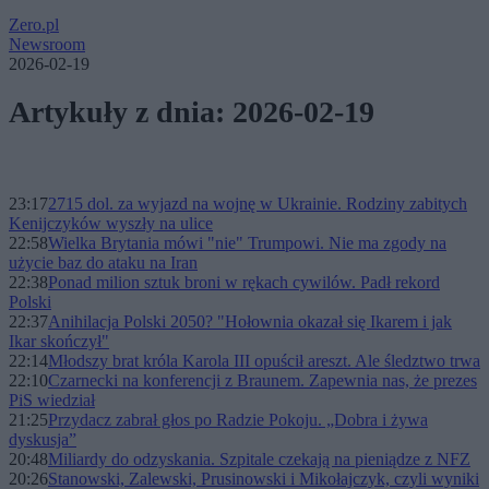
Zero.pl
Newsroom
2026-02-19
Artykuły z dnia: 2026-02-19
23:17
2715 dol. za wyjazd na wojnę w Ukrainie. Rodziny zabitych
Kenijczyków wyszły na ulice
22:58
Wielka Brytania mówi "nie" Trumpowi. Nie ma zgody na
użycie baz do ataku na Iran
22:38
Ponad milion sztuk broni w rękach cywilów. Padł rekord
Polski
22:37
Anihilacja Polski 2050? "Hołownia okazał się Ikarem i jak
Ikar skończył"
22:14
Młodszy brat króla Karola III opuścił areszt. Ale śledztwo trwa
22:10
Czarnecki na konferencji z Braunem. Zapewnia nas, że prezes
PiS wiedział
21:25
Przydacz zabrał głos po Radzie Pokoju. „Dobra i żywa
dyskusja”
20:48
Miliardy do odzyskania. Szpitale czekają na pieniądze z NFZ
20:26
Stanowski, Zalewski, Prusinowski i Mikołajczyk, czyli wyniki