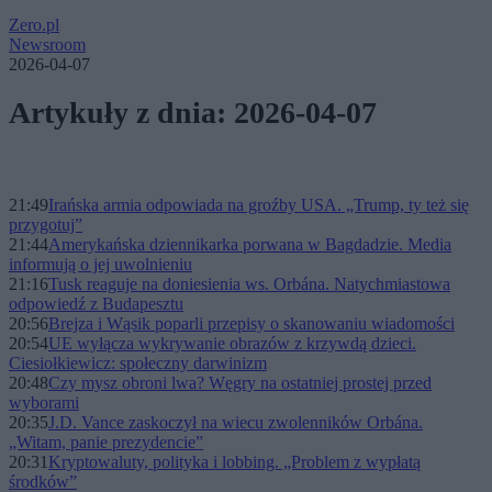
Zero.pl
Newsroom
2026-04-07
Artykuły z dnia: 2026-04-07
21:49
Irańska armia odpowiada na groźby USA. „Trump, ty też się
przygotuj”
21:44
Amerykańska dziennikarka porwana w Bagdadzie. Media
informują o jej uwolnieniu
21:16
Tusk reaguje na doniesienia ws. Orbána. Natychmiastowa
odpowiedź z Budapesztu
20:56
Brejza i Wąsik poparli przepisy o skanowaniu wiadomości
20:54
UE wyłącza wykrywanie obrazów z krzywdą dzieci.
Ciesiołkiewicz: społeczny darwinizm
20:48
Czy mysz obroni lwa? Węgry na ostatniej prostej przed
wyborami
20:35
J.D. Vance zaskoczył na wiecu zwolenników Orbána.
„Witam, panie prezydencie”
20:31
Kryptowaluty, polityka i lobbing. „Problem z wypłatą
środków”