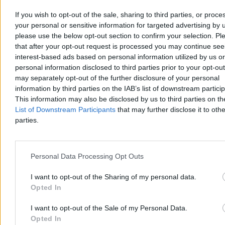
energii
15:20
„Cała cywilizacja umrze dziś w nocy”. Trump grozi Iranowi
If you wish to opt-out of the sale, sharing to third parties, or proce
14:53
Zaostrza się wyborcza walka na Węgrzech. Orbán z mocnym
your personal or sensitive information for targeted advertising by 
wsparciem od USA
please use the below opt-out section to confirm your selection. Pl
13:58
Obniżki stóp, żegnajcie na dłużej? Mamy prognozy dla rat
that after your opt-out request is processed you may continue see
kredytów hipotecznych
interest-based ads based on personal information utilized by us or
13:36
Dlaczego płacimy coraz więcej i co rząd może z tym zrobić?
personal information disclosed to third parties prior to your opt-ou
12:57
„Nie jesteśmy sędziami pałacowymi”. Rzeczniczka „Iustitii”
odpowiada szefowej KRS
may separately opt-out of the further disclosure of your personal
12:35
Czarnek chce dymisji minister zdrowia. „To jego pomysł na
information by third parties on the IAB’s list of downstream partici
kampanię”
This information may also be disclosed by us to third parties on t
12:16
Krakowianie ruszą do urn. Wyznaczono datę referendum
List of Downstream Participants
that may further disclose it to othe
11:26
Kiedy inwestycja staje się pułapką. Prawda o piramidach
parties.
finansowych
10:57
Taniej już było? Ropa drożeje trzeci dzień z rzędu, odczujemy
to w kieszeni
10:24
Wystawiał fałszywe zaświadczenia onkologiczne. Teraz trafił
Personal Data Processing Opt Outs
na ławę oskarżonych
09:23
Zawieszony przez Kaczyńskiego poseł PiS: Twarz ma się
tylko jedną
I want to opt-out of the Sharing of my personal data.
09:13
Ogromne sumy, ale spadły po decyzji Czarzastego. Ile
Opted In
posłowie wydają w sejmowych restauracjach?
08:36
Kontrowersje w publicznym szpitalu. Zabieg członka rodziny
I want to opt-out of the Sale of my Personal Data.
senatora bez kolejki?
Opted In
07:55
„Niewiarygodne, oszałamiające”. Misja Artemis II po