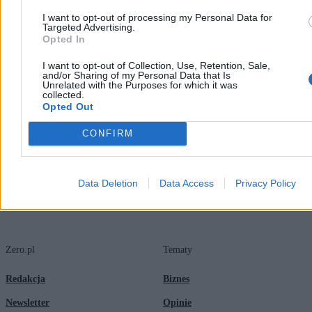
niewidocznej stronie Księżyca
I want to opt-out of processing my Personal Data for
07:28
Kanada dołączy do Unii Europejskiej? Pierwszy taki sondaż
Targeted Advertising.
po Davos
Opted In
07:15
Własność nieruchomości w 3D? Ministerstwo szykuje prawną
rewolucję
I want to opt-out of Collection, Use, Retention, Sale,
06:12
Kierwiński z Gawkowskim myślą, czym jest małżeństwo.
and/or Sharing of my Personal Data that Is
Zdecyduje więc urzędnik w okienku
Unrelated with the Purposes for which it was
collected.
06:09
Andrzej Śliwka: Chciałbym, aby klucze do sejfu miał polski
Opted Out
prezydent i rząd, a nie Ursula von der Leyen
06:04
Szefowa KRS Dagmara Pawełczyk-Woicka: Część sędziów
w normalnym państwie poszłaby siedzieć
CONFIRM
Data Deletion
Data Access
Privacy Policy
Zero.pl
Tematy
Redakcja
Biznes
Newsletter
Opinie