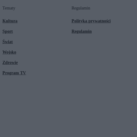
Tematy
Regulamin
Kultura
Polityka prywatności
Sport
Regulamin
Świat
Wojsko
Zdrowie
Program TV
© 2026 Kanał Zero Spółka Akcyjna