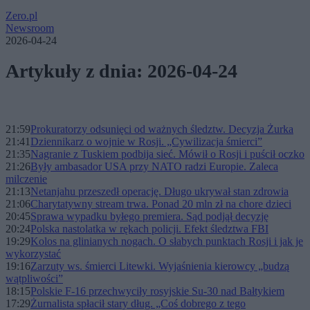
Zero.pl
Newsroom
2026-04-24
Artykuły z dnia: 2026-04-24
21:59
Prokuratorzy odsunięci od ważnych śledztw. Decyzja Żurka
21:41
Dziennikarz o wojnie w Rosji. „Cywilizacja śmierci”
21:35
Nagranie z Tuskiem podbija sieć. Mówił o Rosji i puścił oczko
21:26
Były ambasador USA przy NATO radzi Europie. Zaleca
milczenie
21:13
Netanjahu przeszedł operację. Długo ukrywał stan zdrowia
21:06
Charytatywny stream trwa. Ponad 20 mln zł na chore dzieci
20:45
Sprawa wypadku byłego premiera. Sąd podjął decyzję
20:24
Polska nastolatka w rękach policji. Efekt śledztwa FBI
19:29
Kolos na glinianych nogach. O słabych punktach Rosji i jak je
wykorzystać
19:16
Zarzuty ws. śmierci Litewki. Wyjaśnienia kierowcy „budzą
wątpliwości”
18:15
Polskie F-16 przechwyciły rosyjskie Su-30 nad Bałtykiem
17:29
Żurnalista spłacił stary dług. „Coś dobrego z tego