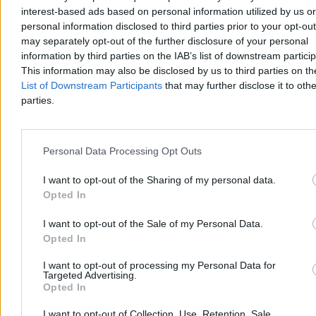
12:02
Żurnalista pokazał twarz i ją stracił? Ekspertka: Upadł mit
interest-based ads based on personal information utilized by us or
11:27
Krokodylek Tirek i Alvin Gajadhur w opałach, czyli sprawa o
personal information disclosed to third parties prior to your opt-ou
naruszenie dyscypliny finansów
may separately opt-out of the further disclosure of your personal
10:24
Lewica bojkotuje marsz DIOZ ku pamięci Litewki. „To
information by third parties on the IAB’s list of downstream partici
wykorzystywanie jego śmierci”
10:00
This information may also be disclosed by us to third parties on t
Niepokojące dane z rynku pracy. 120 tys. więcej
bezrobotnych niż rok temu
List of Downstream Participants
that may further disclose it to othe
09:56
Kaczyński publikuje zdjęcie z Morawieckim i Czarnkiem.
parties.
„Do zwycięstwa”
09:41
To dlatego niedźwiedź zaatakował kobietę. Służby podały
szczegóły zdarzenia
09:31
Zandberg o długu Żurnalisty: Kradzież pensji
Personal Data Processing Opt Outs
09:18
Co dalej z aferą Polnordu? Giertych wieszczy finał sprawy,
prokuratura nie
I want to opt-out of the Sharing of my personal data.
08:18
Nieoficjalnie: Kral w Izraelu. Miliony zniknęły, a śledztwo
Opted In
nabiera tempa
07:40
Putin pojawi się na szczycie G20? Donad Trump popiera
pomysł
I want to opt-out of the Sale of my Personal Data.
07:14
Zarobił fortunę na upadku Maduro. Grożą mu poważne
Opted In
zarzuty
07:12
Morawiecki jeszcze może opuścić PiS. Polacy mają w tej
I want to opt-out of processing my Personal Data for
sprawie swoje zdanie
Targeted Advertising.
07:10
Przełom między Izraelem i Libanem. Trump ogłasza
Opted In
przedłużenie rozejmu
06:44
Dwa sposoby na uzdrowienie Trybunału. „Śledztwo nie
I want to opt-out of Collection, Use, Retention, Sale,