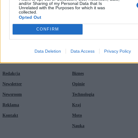
and/or Sharing of my Personal Data that Is
wyciągnie nas z impasu”
Unrelated with the Purposes for which it was
06:00
Polska to nie jest kraj dla ofiar molestowania seksualnego
collected.
Opted Out
CONFIRM
Data Deletion
Data Access
Privacy Policy
Zero.pl
Tematy
Redakcja
Biznes
Newsletter
Opinie
Newsroom
Technologia
Reklama
Kraj
Kontakt
Moto
Nauka