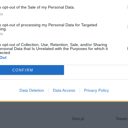
ę zmieniło?
o opt-out of the Sale of my Personal Data.
ządzącej partii III RP
woje własne sukcesy?
In
h zbieranych od graczy
to opt-out of processing my Personal Data for Targeted
omowy rachunek za prąd
ing.
In
zostw
kowani po odkryciu w Lutoryżu
o opt-out of Collection, Use, Retention, Sale, and/or Sharing
ersonal Data that Is Unrelated with the Purposes for which it
likwidację „Nino Guerrero”
lected.
Out
ć zagrożony gatunek
ja międzyludzka
a wieloletnią niemoc
CONFIRM
a podczas powrotu z Hiszpanii
wda okazała się inna
Data Deletion
Data Access
Privacy Policy
Zero.pl
Tematy