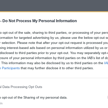
 -
Do Not Process My Personal Information
to opt-out of the sale, sharing to third parties, or processing of your per
formation for targeted advertising by us, please use the below opt-out s
 alarmuje
r selection. Please note that after your opt-out request is processed y
eing interest-based ads based on personal information utilized by us or
disclosed to third parties prior to your opt-out. You may separately opt-
anie
losure of your personal information by third parties on the IAB’s list of
rzanej
. This information may also be disclosed by us to third parties on the
IA
 40 osób
Participants
that may further disclose it to other third parties.
kście UPA nawiązał do AK
ono granicę”
kawoszy
podejrzanej
l Data Processing Opt Outs
 sąd
ny
o opt-out of the Sharing of my personal data.
a policja i OTOZ Animals
 i Oleksym: "Nie chciał żebyśmy wyszli". FRAGMENT KSIĄŻKI
In
 specjalne posiedzenie