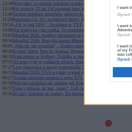
12:30
Wszystko, co musisz wiedzieć o pakcie migracyjnym UE. Co si
I want t
12:19
PiS kończy 25 lat. Od projektu braci Kaczyńskich do najdłużej r
11:40
Siedem polskich grzechów głównych. Dlaczego umniejszamy s
Opted 
11:26
Pokemon Go, AI i wojskowe drony. Kontrowersje wokół danyc
10:54
„AK to jest UPA”. Awantura w TVP Info po słowach historyka
I want 
10:08
Nie lodówka i nie pralka. To urządzenie najmocniej obciąża d
Advertis
Opted 
10:03
Mundial 2026. Anglicy okradzeni ze sprzętu
09:16
Mundial 2026. Brazylia kontra Maroko pierwszym hitem mistr
09:05
„Nikt nic nie wiedział”, „Trudno mieszkać”. Mieszkańcy zszo
I want t
of my P
08:43
Koniec lidera Tren de Aragua. Wenezuela i USA potwierdzają 
was col
08:18
Atak rekina w Sydney. 35-latka w stanie krytycznym
Opted 
07:53
AI tropi rysie w polskich górach. Naukowcy chcą lepiej chroni
07:27
Lew-Starowicz o nowej pornografii: Tego nie daje żadna relac
06:55
Mundial 2026: USA wysłały sygnał rywalom, Kanada przełamał
06:27
Awaria samolotu papieża Leona XIV. Bezprecedensowa sytuacj
05:58
Nikt nie przeklina tak pięknie jak Polacy
05:57
Polacy mówią, że jest „super”. Gdy badacze zaczęli drążyć, pra
05:56
20 razy dziennie do toalety. Na diagnozę czekała pięć miesięcy