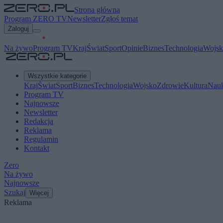
Strona główna
Program ZERO TV
Newsletter
Zgłoś temat
Zaloguj
Na żywo
Program TV
Kraj
Świat
Sport
Opinie
Biznes
Technologia
Wojsk
Wszystkie kategorie
Kraj
Świat
Sport
Biznes
Technologia
Wojsko
Zdrowie
Kultura
Nau
Program TV
Najnowsze
Newsletter
Redakcja
Reklama
Regulamin
Kontakt
Zero
Na żywo
Najnowsze
Szukaj
Więcej
Reklama