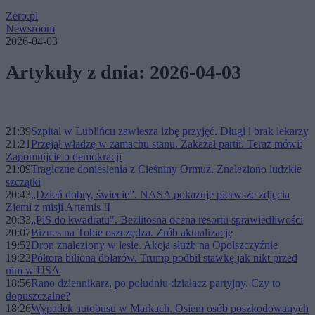
Zero.pl
Newsroom
2026-04-03
Artykuły z dnia: 2026-04-03
21:39
Szpital w Lublińcu zawiesza izbę przyjęć. Długi i brak lekarzy
21:21
Przejął władzę w zamachu stanu. Zakazał partii. Teraz mówi:
Zapomnijcie o demokracji
21:09
Tragiczne doniesienia z Cieśniny Ormuz. Znaleziono ludzkie
szczątki
20:43
„Dzień dobry, świecie”. NASA pokazuje pierwsze zdjęcia
Ziemi z misji Artemis II
20:33
„PiS do kwadratu". Bezlitosna ocena resortu sprawiedliwości
20:07
Biznes na Tobie oszczędza. Zrób aktualizację
19:52
Dron znaleziony w lesie. Akcja służb na Opolszczyźnie
19:22
Półtora biliona dolarów. Trump podbił stawkę jak nikt przed
nim w USA
18:56
Rano dziennikarz, po południu działacz partyjny. Czy to
dopuszczalne?
18:26
Wypadek autobusu w Markach. Osiem osób poszkodowanych