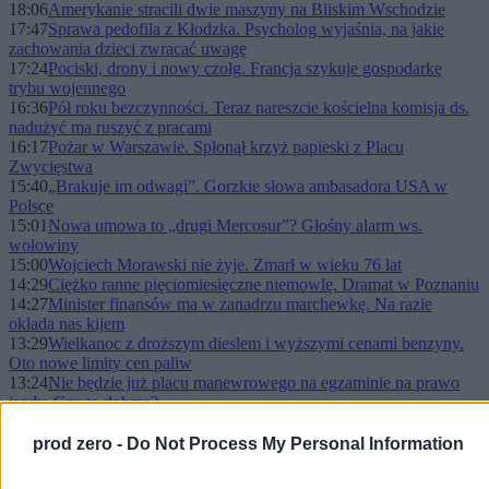
18:06
Amerykanie stracili dwie maszyny na Bliskim Wschodzie
17:47
Sprawa pedofila z Kłodzka. Psycholog wyjaśnia, na jakie
zachowania dzieci zwracać uwagę
17:24
Pociski, drony i nowy czołg. Francja szykuje gospodarkę
trybu wojennego
16:36
Pół roku bezczynności. Teraz nareszcie kościelna komisja ds.
nadużyć ma ruszyć z pracami
16:17
Pożar w Warszawie. Spłonął krzyż papieski z Placu
Zwycięstwa
15:40
„Brakuje im odwagi”. Gorzkie słowa ambasadora USA w
Polsce
15:01
Nowa umowa to „drugi Mercosur”? Głośny alarm ws.
wołowiny
15:00
Wojciech Morawski nie żyje. Zmarł w wieku 76 lat
14:29
Ciężko ranne pięciomiesięczne niemowlę. Dramat w Poznaniu
14:27
Minister finansów ma w zanadrzu marchewkę. Na razie
okłada nas kijem
13:29
Wielkanoc z droższym dieslem i wyższymi cenami benzyny.
Oto nowe limity cen paliw
13:24
Nie będzie już placu manewrowego na egzaminie na prawo
jazdy. Czy to dobrze?
13:03
Wyraźny sygnał ws. paliwa. Polacy nie chcą ulg dla
obcokrajowców
prod zero -
Do Not Process My Personal Information
12:49
Jeśli nie Ormuz, to co? „Być może czasy taniej ropy z Zatoki
bezpowrotnie się skończyły”