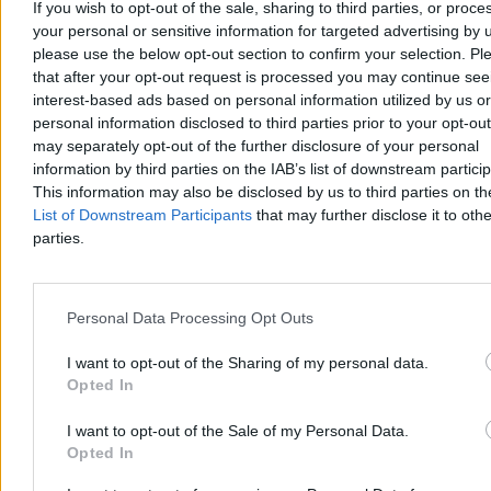
If you wish to opt-out of the sale, sharing to third parties, or proce
11:49
Burza po żarcie Sikorskiego. Wiceminister: Nie ma rzeczy
mojego szefa, które mi się nie podobają
your personal or sensitive information for targeted advertising by 
11:23
Co dalej z Krzysztofem Szczuckim? Zawieszony poseł PiS
please use the below opt-out section to confirm your selection. Pl
zabrał głos
that after your opt-out request is processed you may continue see
10:32
Brutalny atak w centrum Warszawy. Bił pięściami i kopał
interest-based ads based on personal information utilized by us or
przypadkową kobietę
personal information disclosed to third parties prior to your opt-ou
10:12
Oczekiwana zmiana pogody na Wielkanoc. Będzie można
may separately opt-out of the further disclosure of your personal
wyjść z domu
09:54
Pełczyńska-Nałęcz: Wzięliśmy na siebie trudy rządzenia. Stąd
information by third parties on the IAB’s list of downstream partici
spadek w sondażach
This information may also be disclosed by us to third parties on t
09:48
Limity na stacjach dla obcokrajowców i obniżki cen LPG?
List of Downstream Participants
that may further disclose it to othe
Minister zabrał głos
parties.
09:35
Protesty nic nie zmieniły. KO zamyka wewnętrzne wybory
09:25
„Naród żydowski oszalał, tak jak kiedyś Niemcy”. Ikonowicz
o Bliskim Wschodzie
08:28
Nadchodzi przełom w sprawie Cieśniny Ormuz? Iran i Oman
Personal Data Processing Opt Outs
prowadzą rozmowy
08:08
Czystka w Pentagonie. Szef sztabu armii USA odwołany
I want to opt-out of the Sharing of my personal data.
07:53
Statek wykonał ważny kosmiczny manewr. Artemis II coraz
Opted In
bliżej Księżyca
07:27
Francuska polityczka Rima Hassan została aresztowana. Miała
odnieść się do terrorysty
I want to opt-out of the Sale of my Personal Data.
07:08
Trump grozi Iranowi totalnym zniszczeniem. „Mosty, potem
Opted In
elektrownie!”
07:01
Największy na świecie lotniskowiec wraca na Bliski Wschód.