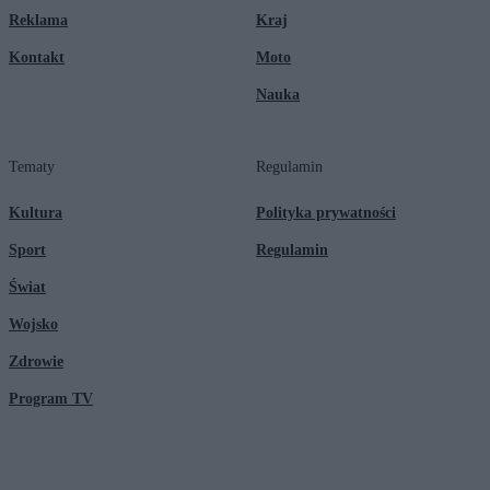
Reklama
Kraj
Kontakt
Moto
Nauka
Tematy
Regulamin
Kultura
Polityka prywatności
Sport
Regulamin
Świat
Wojsko
Zdrowie
Program TV
© 2026 Kanał Zero Spółka Akcyjna