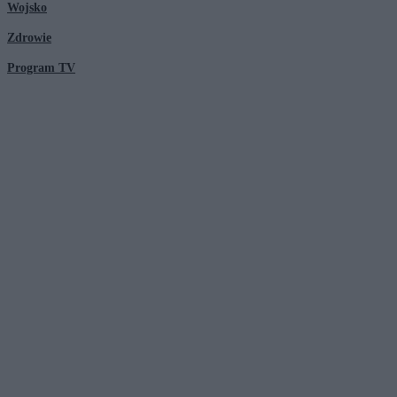
Wojsko
Zdrowie
Program TV
© 2026 Kanał Zero Spółka Akcyjna