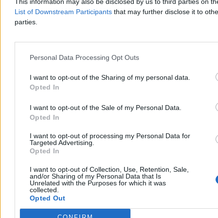
This information may also be disclosed by us to third parties on t
13:26
Obowiązkowa służba wojskowa? Gen. Polko: Polska nie jest
List of Downstream Participants
that may further disclose it to othe
gotowa
parties.
12:40
„Lewy” i jego biznesy. Ekspert: Wizerunek wręcz zły
11:57
Awaria terminali kart płatniczych w Polsce. Sprawdzamy, co
się dzieje
11:48
Włamanie na serwery Konfederacji. Wykradzione dokumenty
i dane
Personal Data Processing Opt Outs
10:43
Macron w Polsce. Spotka się z Wałęsą, z Nawrockim nie
10:11
Zapytał Nowacką o Jędraszewskiego. „Opowiada bzdury”
I want to opt-out of the Sharing of my personal data.
09:53
Morawiecki odpowiada Jakiemu. Wspomniał o jabłuszku
Opted In
09:19
Izraelski żołnierz zniszczył figurę Jezusa. Armia potwierdza
08:16
Ciąg dalszy afery Zondacrypto. Ruch rady nadzorczej
I want to opt-out of the Sale of my Personal Data.
07:14
Triumf byłego prezydenta. Najnowsze wyniki z Bułgarii
Opted In
07:06
Ruszają protesty w szpitalach. Walczą o pieniądze
06:57
Zabił siedmioro swoich dzieci. Nowe informacje o tragedii w
I want to opt-out of processing my Personal Data for
USA
Targeted Advertising.
06:02
Nieudane biznesy Lewandowskiego. Interesy z przestępcami,
Opted In
długi, zmarnowane granty
I want to opt-out of Collection, Use, Retention, Sale,
and/or Sharing of my Personal Data that Is
Unrelated with the Purposes for which it was
collected.
Opted Out
CONFIRM