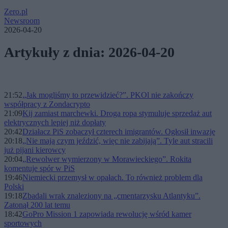
Zero.pl
Newsroom
2026-04-20
Artykuły z dnia: 2026-04-20
21:52
„Jak mogliśmy to przewidzieć?”. PKOl nie zakończy
współpracy z Zondacrypto
21:09
Kij zamiast marchewki. Droga ropa stymuluje sprzedaż aut
elektrycznych lepiej niż dopłaty
20:42
Działacz PiS zobaczył czterech imigrantów. Ogłosił inwazję
20:18
„Nie mają czym jeździć, więc nie zabijają”. Tyle aut stracili
już pijani kierowcy
20:04
„Rewolwer wymierzony w Morawieckiego”. Rokita
komentuje spór w PiS
19:46
Niemiecki przemysł w opałach. To również problem dla
Polski
19:18
Zbadali wrak znaleziony na „cmentarzysku Atlantyku”.
Zatonął 200 lat temu
18:42
GoPro Mission 1 zapowiada rewolucję wśród kamer
sportowych