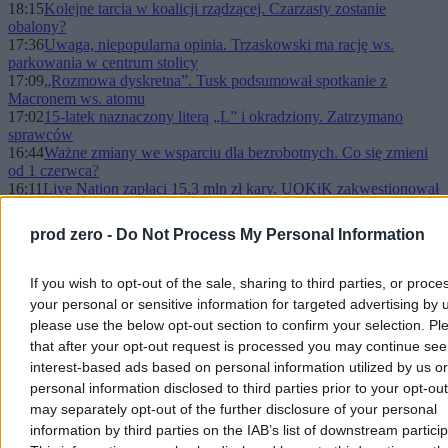
18:15
Kolejne tarcia w koalicji rządzącej. Czarzasty zostanie
obalony?
17:36
Uwaga, niepopularna opinia. Trzaskowski ma rację ws.
parkowania w centrum stolicy
17:09
„Rozmowa dyskretna”. Tusk podsumował spotkanie z
Macronem ws. atomu
17:02
15-latek naznaczony literą „L” i okradziony. Zatrzymano
sprawców
16:44
Ważne zmiany we wsparciu dla bezrobotnych. Co się zmieni
od 1 czerwca?
16:11
Live Nation zapłaci 15,3 mln zł kary. UOKiK zakwestionował
regulaminy
15:51
Kłopoty Brauna. Prokuratura domaga się zatrzymania
prod zero -
Do Not Process My Personal Information
europosła
15:46
Trump wysyła delegację do Pakistanu. Iran odmawia rozmów
15:19
Huawei Pura X dominuje na chińskim rynku. To zaskakująco
If you wish to opt-out of the sale, sharing to third parties, or proce
dobra informacje dla Apple
your personal or sensitive information for targeted advertising by 
15:13
Huawei Pura X Max - przypatrz się dobrze. Tak będzie
please use the below opt-out section to confirm your selection. Pl
wyglądać iPhone Fold
that after your opt-out request is processed you may continue see
15:03
Trzęsienie ziemi u wybrzeży Japonii. Ostrzeżenia przed
interest-based ads based on personal information utilized by us or
tsunami
14:51
Państwo zawiodło w sprawie Zondacrypto? Setki
personal information disclosed to third parties prior to your opt-ou
poszkodowanych mogły stracić fortunę
may separately opt-out of the further disclosure of your personal
14:24
Borisow przegrał. Bułgarzy świętują – albo i nie
information by third parties on the IAB’s list of downstream partici
13:35
Wrzuciła do sieci obraźliwy wpis. Teraz przeprasza