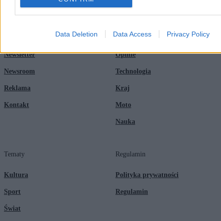
Zero.pl
Tematy
Data Deletion
Data Access
Privacy Policy
Redakcja
Biznes
Newsletter
Opinie
Newsroom
Technologia
Reklama
Kraj
Kontakt
Moto
Nauka
Tematy
Regulamin
Kultura
Polityka prywatności
Sport
Regulamin
Świat