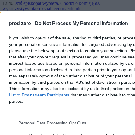
12:46
Dziś episkopat wybiera. Chodzi o komisję ds.
wykorzystywania seksualnego małoletnich
12:29
W najbliższy piątek katolicy mogą jeść mięso. Kościół
przypomina o ważnym święcie
prod zero -
Do Not Process My Personal Information
12:07
Wi-Fi na pokładzie samolotów Wizz Air. Gdzie może być
haczyk?
11:56
Czy polski sprzęt z SAFE trafi do Ukrainy? Wicepremier
If you wish to opt-out of the sale, sharing to third parties, or proce
stawia sprawę jasno
your personal or sensitive information for targeted advertising by 
11:35
Śledztwo w sprawie tragedii w Ustce. Sąd zdecydował o losie
please use the below opt-out section to confirm your selection. Pl
byłego funkcjonariusza SOP
that after your opt-out request is processed you may continue see
11:33
Możliwa kontrola PIP w Stokrotce, resort pracy reaguje.
„Ludzie po prostu nie wytrzymują”
interest-based ads based on personal information utilized by us or
10:49
Poseł KO straci immunitet? Prokuratura Europejska uzupełniła
personal information disclosed to third parties prior to your opt-ou
wniosek
may separately opt-out of the further disclosure of your personal
10:39
Rząd dyskutuje nad zarobkami Polaków. Ile wyniosą
information by third parties on the IAB’s list of downstream partici
podwyżki?
This information may also be disclosed by us to third parties on t
09:53
Nowe dane z rynku nieruchomości. Ile kosztują teraz
List of Downstream Participants
that may further disclose it to othe
mieszkania?
09:37
„W ciągu dwóch lub trzech dni”. Trump kolejny raz
parties.
zapowiada porozumienie z Iranem
09:13
Polski algorytm rozpozna nowotwór. Diagnoza w jeden dzień
08:55
Ważna zapowiedź OpenAI. Wycena może przekroczyć bilion
dolarów
Personal Data Processing Opt Outs
08:46
Zbliża się nowy wyścig zbrojeń nuklearnych. Eksperci biją na
alarm