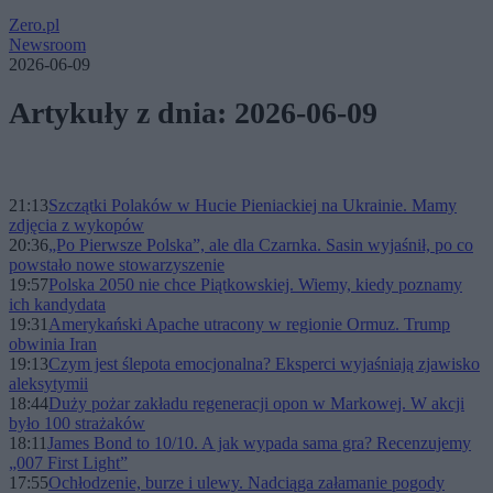
Zero.pl
Newsroom
2026-06-09
Artykuły z dnia: 2026-06-09
21:13
Szczątki Polaków w Hucie Pieniackiej na Ukrainie. Mamy
zdjęcia z wykopów
20:36
„Po Pierwsze Polska”, ale dla Czarnka. Sasin wyjaśnił, po co
powstało nowe stowarzyszenie
19:57
Polska 2050 nie chce Piątkowskiej. Wiemy, kiedy poznamy
ich kandydata
19:31
Amerykański Apache utracony w regionie Ormuz. Trump
obwinia Iran
19:13
Czym jest ślepota emocjonalna? Eksperci wyjaśniają zjawisko
aleksytymii
18:44
Duży pożar zakładu regeneracji opon w Markowej. W akcji
było 100 strażaków
18:11
James Bond to 10/10. A jak wypada sama gra? Recenzujemy
„007 First Light”
17:55
Ochłodzenie, burze i ulewy. Nadciąga załamanie pogody