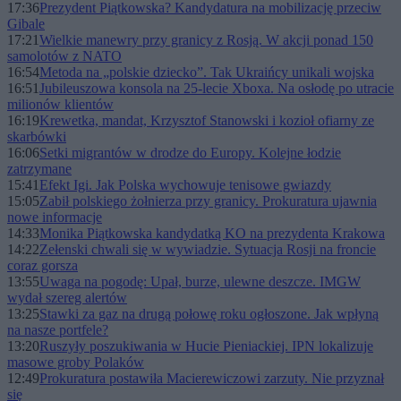
17:36
Prezydent Piątkowska? Kandydatura na mobilizację przeciw
Gibale
17:21
Wielkie manewry przy granicy z Rosją. W akcji ponad 150
samolotów z NATO
16:54
Metoda na „polskie dziecko”. Tak Ukraińcy unikali wojska
16:51
Jubileuszowa konsola na 25-lecie Xboxa. Na osłodę po utracie
milionów klientów
16:19
Krewetka, mandat, Krzysztof Stanowski i kozioł ofiarny ze
skarbówki
16:06
Setki migrantów w drodze do Europy. Kolejne łodzie
zatrzymane
15:41
Efekt Igi. Jak Polska wychowuje tenisowe gwiazdy
15:05
Zabił polskiego żołnierza przy granicy. Prokuratura ujawnia
nowe informacje
14:33
Monika Piątkowska kandydatką KO na prezydenta Krakowa
14:22
Zełenski chwali się w wywiadzie. Sytuacja Rosji na froncie
coraz gorsza
13:55
Uwaga na pogodę: Upał, burze, ulewne deszcze. IMGW
wydał szereg alertów
13:25
Stawki za gaz na drugą połowę roku ogłoszone. Jak wpłyną
na nasze portfele?
13:20
Ruszyły poszukiwania w Hucie Pieniackiej. IPN lokalizuje
masowe groby Polaków
12:49
Prokuratura postawiła Macierewiczowi zarzuty. Nie przyznał
się