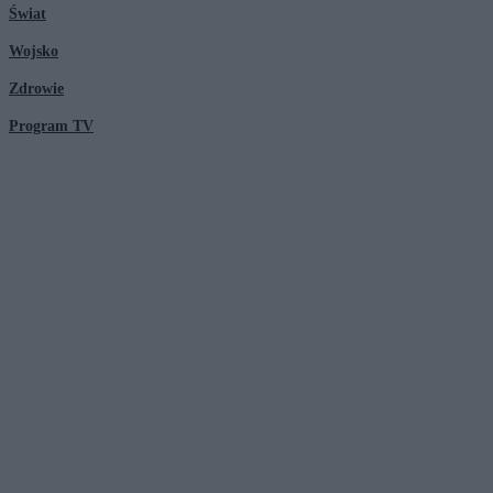
Świat
Wojsko
Zdrowie
Program TV
© 2026 Kanał Zero Spółka Akcyjna