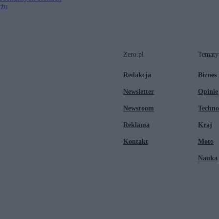
iżu
Zero.pl
Tematy
Redakcja
Biznes
Newsletter
Opinie
Newsroom
Techno
Reklama
Kraj
Kontakt
Moto
Nauka