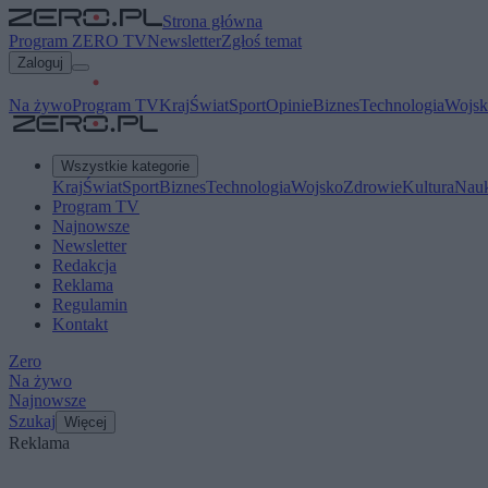
Strona główna
Program ZERO TV
Newsletter
Zgłoś temat
Zaloguj
Na żywo
Program TV
Kraj
Świat
Sport
Opinie
Biznes
Technologia
Wojsk
Wszystkie kategorie
Kraj
Świat
Sport
Biznes
Technologia
Wojsko
Zdrowie
Kultura
Nau
Program TV
Najnowsze
Newsletter
Redakcja
Reklama
Regulamin
Kontakt
Zero
Na żywo
Najnowsze
Szukaj
Więcej
Reklama