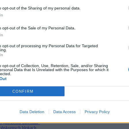
to wypadł najlepiej?
o opt-out of the Sharing of my personal data.
a sąd nakłada grzywnę
jmie
In
h
ę przed kompromitacją
o opt-out of the Sale of my Personal Data.
rem”
warszawskiego prosektorium
In
e o tym w prokuraturze”
to opt-out of processing my Personal Data for Targeted
iceminister
ing.
In
e zadowolony
sach: Mogą generować problem
i
o opt-out of Collection, Use, Retention, Sale, and/or Sharing
ersonal Data that Is Unrelated with the Purposes for which it
nie zwolnił koordynatora
lected.
Out
kobiet
do dymisji rządu
ypoczynku Polaków
CONFIRM
owy
zie Polski
, ale traci gwiazdora
Data Deletion
Data Access
Privacy Policy
anych są dzieci
h sekundach
o „koszeniu trawnika”
 obskurnych blokach