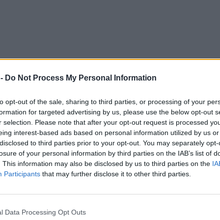
 -
Do Not Process My Personal Information
 powróci?
policją
to opt-out of the sale, sharing to third parties, or processing of your per
mi
formation for targeted advertising by us, please use the below opt-out s
Putinie
r selection. Please note that after your opt-out request is processed y
enta
eing interest-based ads based on personal information utilized by us or
dziny były bardzo opłacalne
disclosed to third parties prior to your opt-out. You may separately opt-
wa liczenie szabel
losure of your personal information by third parties on the IAB’s list of
tatusu uchodźcy
. This information may also be disclosed by us to third parties on the
IA
usza proces
Participants
that may further disclose it to other third parties.
a sobą tradycyjnych katolików?
kcji
inie będzie lewicowa koalicja
l Data Processing Opt Outs
a straż pożarną