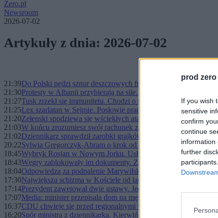
Zero.pl
Newsroom
2026-07-02
Artykuły z dnia: 2026-07-02
prod zero
21:39
Do Polski pędzi sznur deszczowych frontów. Afrykański skwar
21:30
Protesty w Albanii przybierają na sile. Demonstranci starli się z 
21:27
Tusk zrzekł się immunitetu. Chodzi o spór z instytutem Ziobry
If you wish 
21:25
Lex szarlatan w Sejmie. Posłowie pracują nad ważnymi zmiana
sensitive in
21:20
Zełenski spodziewa się wściekłych ataków na Ukrainę. Mówi o 
confirm you
21:03
W końcu zrozumiesz swój rachunek za prąd. Jest podpis prezyd
continue se
21:02
Dziennikarz sprawdził zarobki grajków w Świnoujściu. Trzy go
information 
20:22
Sylwia Gregorczyk-Abram o krok od urzędu RPO. W koalicji tr
further disc
18:45
Wybryk Rosjan w Nowym Jorku. Usłyszeli poważne zarzuty
18:43
Węgry zablokowały im dokumenty. Ziobro i Romanowski bez s
participants
18:04
Odpowiedzą za podpalenie Marywilskiej 44. Wiadomo, kiedy r
Downstream 
17:30
Największa schizma w Kościele od lat. Czy rozłam pociągnie z
17:14
Prezydent zawetował dwie ustawy. Jedną skierował do TK
17:07
Media: minister przepisała dom na męża. Miesiąc po objęciu fun
16:37
CDU chwieje się przed regionalnymi wyborami. Ekspert: W Berl
Persona
16:20
Spór ministra z dziennikarką. Kierwiński chce od niej 2 tys. zł n