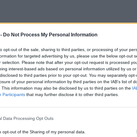
 -
Do Not Process My Personal Information
to opt-out of the sale, sharing to third parties, or processing of your per
a haczyk
formation for targeted advertising by us, please use the below opt-out s
rra Nevada
r selection. Please note that after your opt-out request is processed y
ka została zmiażdżona
eing interest-based ads based on personal information utilized by us or
a gorliwość"
disclosed to third parties prior to your opt-out. You may separately opt-
iej, niż mu się wydaje"
losure of your personal information by third parties on the IAB’s list of
u, tylko nie ma czego nadzorować
. This information may also be disclosed by us to third parties on the
IA
w i sześć rund
Participants
that may further disclose it to other third parties.
 którego przeżywa 8 proc. pacjentów?
ę
 zbliża się do wojny"
iego Servilla
uga fanów "elektryków"
l Data Processing Opt Outs
 państwową kasę
ce koncepcyjne"
o opt-out of the Sharing of my personal data.