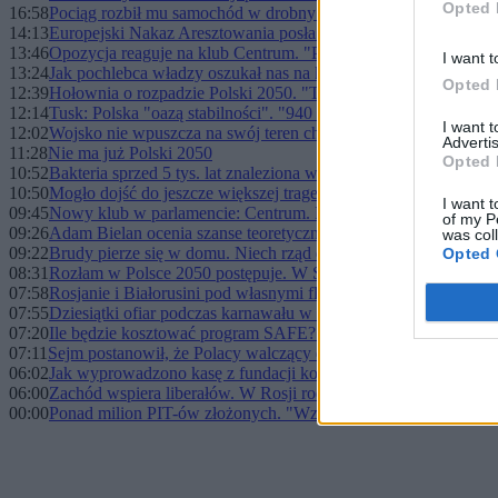
Opted 
16:58
Pociąg rozbił mu samochód w drobny mak. Inny pociąg uznał, ż
14:13
Europejski Nakaz Aresztowania posła PiS Marcina Romanowsk
13:46
Opozycja reaguje na klub Centrum. "Partia zombie", "Skorzyst
I want t
13:24
Jak pochlebca władzy oszukał nas na kasę? Manasterski za przek
Opted 
12:39
Hołownia o rozpadzie Polski 2050. "To boli i rozdziera serce"
12:14
Tusk: Polska "oazą stabilności". "940 tys. bez zatrudnienia"
I want 
12:02
Wojsko nie wpuszcza na swój teren chińskich aut. W wojsku nie
Advertis
11:28
Nie ma już Polski 2050
Opted 
10:52
Bakteria sprzed 5 tys. lat znaleziona w lodzie. Może pomóc w w
10:50
Mogło dojść do jeszcze większej tragedii? Echa tragicznego w
I want t
09:45
Nowy klub w parlamencie: Centrum. Politycy Polski 2050 potwi
of my P
09:26
Adam Bielan ocenia szanse teoretycznej partii Rafała Brzoski
was col
09:22
Brudy pierze się w domu. Niech rząd dowodzi, że Nawrocki jes
Opted 
08:31
Rozłam w Polsce 2050 postępuje. W Sejmie powstanie dziś no
07:58
Rosjanie i Białorusini pod własnymi flagami na paraigrzyskach
07:55
Dziesiątki ofiar podczas karnawału w Brazylii. Jest bilans służb
07:20
Ile będzie kosztować program SAFE? Poznaliśmy koszt oprocen
07:11
Sejm postanowił, że Polacy walczący dla Ukrainy nie będą kara
06:02
Jak wyprowadzono kasę z fundacji komentatora Republiki. Prz
06:00
Zachód wspiera liberałów. W Rosji rodzi się zupełnie inny bunt
00:00
Ponad milion PIT-ów złożonych. "Wzrost liczby korekt"