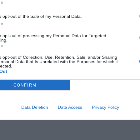
In
e trzeba jeszcze poprawić
iego wydany przez sąd
a na tym Tusk"
o opt-out of the Sale of my Personal Data.
ręty dostał order od prezydenta zamiast kary
In
to opt-out of processing my Personal Data for Targeted
 wiedzą, czym są chińskie auta
ing.
In
alce z superbakteriami
ypadku na Słowacji
o opt-out of Collection, Use, Retention, Sale, and/or Sharing
erdzają rozłam w partii
ersonal Data that Is Unrelated with the Purposes for which it
. "Nie wiem, czy wniosą coś nowego"
lected.
t bandziorem, ale nie przez media
Out
wy klub
. Kulisy głosowania
CONFIRM
towania tej pożyczki
ni. Kilku już skazano
elewy do żony i eksperta NIW
Data Deletion
Data Access
Privacy Policy