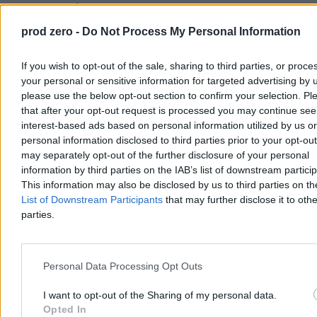
15:04
Egzamin ósmoklasisty 2026. Tutaj sprawdzisz wyniki
14:35
Trzaskowski powinien podać się do dymisji? Mamy wyniki
prod zero -
Do Not Process My Personal Information
sondażu
13:55
Rekordowa kara dla Google utrzymana. Komisja Europejska
triumfuje
If you wish to opt-out of the sale, sharing to third parties, or proce
13:43
Poseł KO nazwał partię Razem „komunistami”. Teraz dostał
your personal or sensitive information for targeted advertising by 
zakaz od władz klubu
please use the below opt-out section to confirm your selection. Pl
12:46
Trzęsienie ziemi w Warszawie. Reakcje po dymisjach
wiceprezydentek
that after your opt-out request is processed you may continue see
12:25
„Odchodzę bez żalu i złych emocji”. Wiceprezydent
interest-based ads based on personal information utilized by us or
Warszawy złożyła dymisję
personal information disclosed to third parties prior to your opt-ou
12:14
Tusk dał czas ws. szpitali do wtorku. Potem kolejne dymisje
may separately opt-out of the further disclosure of your personal
11:41
Odeszła z ratusza, teraz zabiera głos. „Nie mam poczucia
information by third parties on the IAB’s list of downstream partici
winy”
This information may also be disclosed by us to third parties on t
11:22
Amerykanie otwierają drzwi. Polska coraz bliżej stałej bazy
USA
List of Downstream Participants
that may further disclose it to othe
11:08
Poleciały głowy u Trzaskowskiego. Swój stołek uratował
parties.
jeden człowiek
10:45
Sejm zdecydował. Telefony znikną z podstawówek i
przedszkoli
10:24
Jak sprawdzić stan kolejki przed wizytą na SOR? Możemy
Personal Data Processing Opt Outs
zrobić to sami
10:15
Messi znów w centrum uwagi. Piątek zakończy rywalizację w
I want to opt-out of the Sharing of my personal data.
1/16 finału mundialu
Opted In
09:49
Czynsze grozy. Mamy stawki z całej Polski