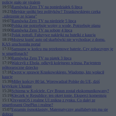
policję stało się viralem
19:55
Ramówka Zero TV na poniedziałek 6 lipca
19:23
Miejskie spółki bez polityków? Trzaskowskiego czeka
„zderzenie ze ścianą”
19:07
Ramówka Zero TV na niedzielę 5 lipca
19:00
Polska nie potrzebuje wojny o wodę. Potrzebuje planu
19:00
Ramówka Zero TV na sobotę 4 lipca
18:51
Polak potrafi. Fałszywe naklejki na butelki z kaucją
18:19
Możesz kupić auto od skarbówki nie wychodząc z domu.
KAS uruchomiła portal
17:33
Samsung w końcu ma przełomowe baterie. Czy zobaczymy je
w smartfonach?
17:30
Ramówka Zero TV na piątek 3 lipca
17:19
Walczyli z Ebolą, odkryli kolejnego wirusa. Pacjentem
półtoraroczne dziecko
17:18
Zwrot w sprawie Kraskowskiego. Wiadomo, kto wpłacił
kaucję
15:39
Miller kończy 80 lat. Wprowadzał Polskę do UE, dziś
krytykuje Ukrainę
15:28
Schizma w Kościele. Czy Braun został ekskomunikowany?
15:19
Kłeczek w Republice: ten okręt tonie. Eksperci komentują
15:13
OxygenOS i realme UI znikną z rynku. Co dalej ze
smartfonami OnePlus i realme?
15:07
Egzamin ósmoklasisty. Matematyczny analfabetyzm ma się
dobrze