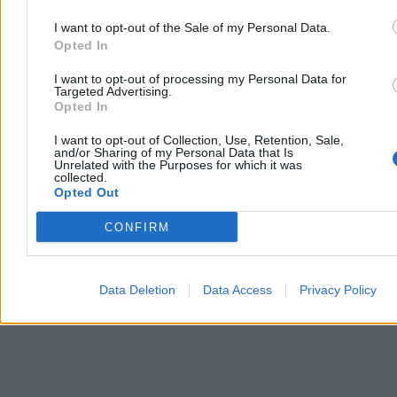
09:33
Rzecznik Konfederacji po tekstach Zero.pl: Trzaskowski
powinien złożyć urząd
I want to opt-out of the Sale of my Personal Data.
08:36
Morawiecki osłabi PiS? Tak wyborcy oceniają jego
Opted In
stowarzyszenie
07:58
Ropa drożeje po ostrzeżeniu ws. cieśniny Ormuz
I want to opt-out of processing my Personal Data for
07:28
Mecz pełen kontrowersji. Portugalia wyrwała awans
Targeted Advertising.
Chorwatom w 94. minucie
Opted In
06:58
W resorcie go „wyniszczali”. Tak teraz korzysta z życia
Kołodziejczak
I want to opt-out of Collection, Use, Retention, Sale,
and/or Sharing of my Personal Data that Is
06:57
O krok od cięć wojsk w Europie. Alarmujące doniesienia
Unrelated with the Purposes for which it was
06:28
Zamach w Monako. Podejrzana zidentyfikowana
collected.
05:54
Tutaj nikt nie jest do końca stąd. W tej części Polski to
Opted Out
normalne
05:53
„Polska od środka”, czyli pojadę na koniec kraju i
CONFIRM
porozmawiam z kimś ciekawym. Bo czemu nie?
05:53
Czerwona strefa SOR Dawida Kacprzyka. Jak młody lekarz
zajmował się najtrudniejszymi przypadkami
Data Deletion
Data Access
Privacy Policy