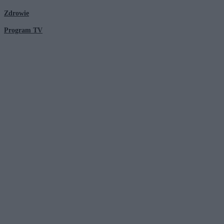
Zdrowie
Program TV
© 2026 Kanał Zero Spółka Akcyjna