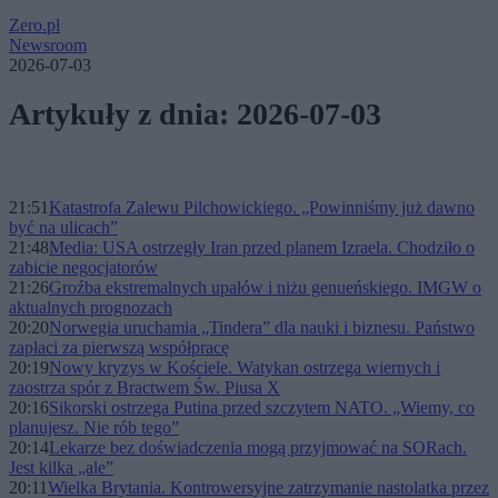
Zero.pl
Newsroom
2026-07-03
Artykuły z dnia: 2026-07-03
21:51
Katastrofa Zalewu Pilchowickiego. „Powinniśmy już dawno
być na ulicach”
21:48
Media: USA ostrzegły Iran przed planem Izraela. Chodziło o
zabicie negocjatorów
21:26
Groźba ekstremalnych upałów i niżu genueńskiego. IMGW o
aktualnych prognozach
20:20
Norwegia uruchamia „Tindera” dla nauki i biznesu. Państwo
zapłaci za pierwszą współpracę
20:19
Nowy kryzys w Kościele. Watykan ostrzega wiernych i
zaostrza spór z Bractwem Św. Piusa X
20:16
Sikorski ostrzega Putina przed szczytem NATO. „Wiemy, co
planujesz. Nie rób tego”
20:14
Lekarze bez doświadczenia mogą przyjmować na SORach.
Jest kilka „ale”
20:11
Wielka Brytania. Kontrowersyjne zatrzymanie nastolatka przez