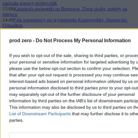
napisała gotowy podręcznik
15:08
Katastrofa awionetki na Bemowie. Dwie osoby zginęły na
miejscu
14:49
Fala komentarzy po wystąpieniu Kaznowskiej. Stanowski:
Odpadłem
14:41
Żurek odniósł się do słów lekarza-sygnalisty. „To jest
niezrozumiałe”
prod zero -
Do Not Process My Personal Information
14:39
Kibic, którego podziwia cały świat. Kim jest „żywa statua”?
14:30
Afera w Szpitalu Południowym. Kalendarium wydarzeń
13:56
Europa ociepla się dwa razy szybciej niż reszta świata. Nowe
If you wish to opt-out of the sale, sharing to third parties, or proce
dane
your personal or sensitive information for targeted advertising by 
13:13
Dania zmienia zasady dla Ukraińców. Chodzi o mężczyzn w
please use the below opt-out section to confirm your selection. Pl
wieku poborowym
that after your opt-out request is processed you may continue see
13:00
Kaczyński zwróci ukraiński order. Podał powody
12:25
Trzaskowski zapowiada konsekwencje personalne. Głosy z
interest-based ads based on personal information utilized by us or
sali: Referendum
personal information disclosed to third parties prior to your opt-ou
12:10
Kolejne śledztwo w sprawie Szpitala Południowego. Chodzi o
may separately opt-out of the further disclosure of your personal
podrobienie kart zgonu
information by third parties on the IAB’s list of downstream partici
11:47
Będzie prawie 40 stopni. Alerty IMGW dla niemal całego
This information may also be disclosed by us to third parties on t
kraju
List of Downstream Participants
that may further disclose it to othe
11:02
Odbudowa Ukrainy po wojnie. Polska będzie rozdawać karty,
czy tylko podawać kawę?
parties.
10:55
Afera w Szpitalu Południowym. W tle nazwisko
wiceprezydent Warszawy
10:43
Szara eminencja warszawskiej KO. Kim jest Ewa