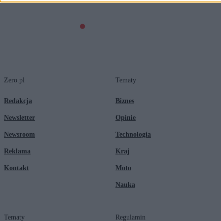
Zero.pl
Tematy
Redakcja
Biznes
Newsletter
Opinie
Newsroom
Technologia
Reklama
Kraj
Kontakt
Moto
Nauka
Tematy
Regulamin