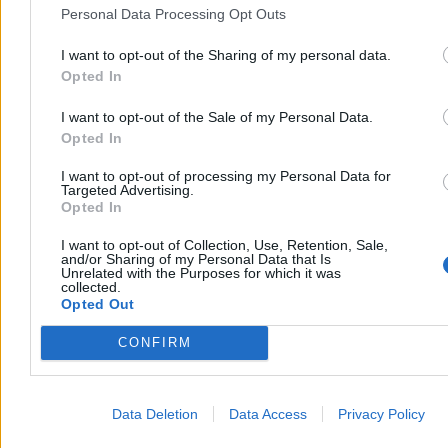
Malinowska-Grupińska?
Personal Data Processing Opt Outs
10:15
Absolutorium dla Trzaskowskiego. Rada Warszawy
zdecydowała
I want to opt-out of the Sharing of my personal data.
10:14
Tomasz Kammel przed Kongresem Zero: Pracowałem w
Opted In
fabryce, nie miałem do tego entuzjazmu
09:21
Arłukowicz o Kacprzyku: Rekomendowałem go jako
I want to opt-out of the Sale of my Personal Data.
młodego człowieka
08:57
Afera w Szpitalu Południowym. Pełnomocnik Kacprzyka: To
Opted In
mistyfikacja
08:35
Silne trzęsienia ziemi w Wenezueli. Mogły zginąć tysiące osób
I want to opt-out of processing my Personal Data for
Targeted Advertising.
08:31
Upały przetestują polską sieć. Czy grozi nam blackout?
Opted In
07:37
Cieśnina Ormuz znów drożna. Kiedy większa ulga dla
rynków i portfeli?
I want to opt-out of Collection, Use, Retention, Sale,
07:18
Znamy pierwszą parę 1/16 finału mundialu. Cztery drużyny z
and/or Sharing of my Personal Data that Is
historycznym awansem
Unrelated with the Purposes for which it was
07:06
Szykuje się głośne odwołanie. Szef Państwowej Inspekcji
collected.
Pracy ma stracić stanowisko
Opted Out
06:44
Pożar dużego wysypiska śmieci. Ogień na 10-metrowej górze
odpadów
CONFIRM
06:03
Dziś gorąca sesja Rady Warszawy. Pojawi się temat afery
szpitalnej
06:01
Gra o RPO. Jak polityczne układy niszczą autorytet
najważniejszego urzędu dla obywateli
Data Deletion
Data Access
Privacy Policy
06:01
Przewodnik po aferze w Szpitalu Południowym. O co chodzi
w sprawie Dawida Kacprzyka?