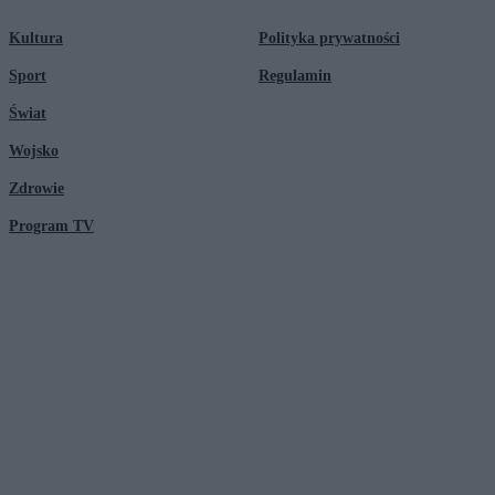
Kultura
Polityka prywatności
Sport
Regulamin
Świat
Wojsko
Zdrowie
Program TV
© 2026 Kanał Zero Spółka Akcyjna