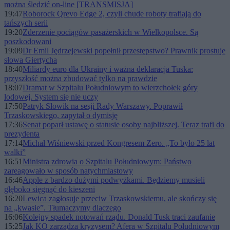
można śledzić on-line [TRANSMISJA]
19:47
Roborock Qrevo Edge 2, czyli chude roboty trafiają do
tańszych serii
19:20
Zderzenie pociągów pasażerskich w Wielkopolsce. Są
poszkodowani
19:09
Dr Emil Jędrzejewski popełnił przestępstwo? Prawnik prostuje
słowa Giertycha
18:40
Miliardy euro dla Ukrainy i ważna deklaracja Tuska:
przyszłość można zbudować tylko na prawdzie
18:07
Dramat w Szpitalu Południowym to wierzchołek góry
lodowej. System się nie uczy
17:50
Patryk Słowik na sesji Rady Warszawy. Poprawił
Trzaskowskiego, zapytał o dymisję
17:36
Senat poparł ustawę o statusie osoby najbliższej. Teraz trafi do
prezydenta
17:14
Michał Wiśniewski przed Kongresem Zero. „To było 25 lat
walki”
16:51
Ministra zdrowia o Szpitalu Południowym: Państwo
zareagowało w sposób natychmiastowy
16:46
Apple z bardzo dużymi podwyżkami. Będziemy musieli
głęboko sięgnąć do kieszeni
16:20
Lewica zagłosuje przeciw Trzaskowskiemu, ale skończy się
na „kwasie”. Tłumaczymy dlaczego
16:06
Kolejny spadek notowań rządu. Donald Tusk traci zaufanie
15:25
Jak KO zarządza kryzysem? Afera w Szpitalu Południowym