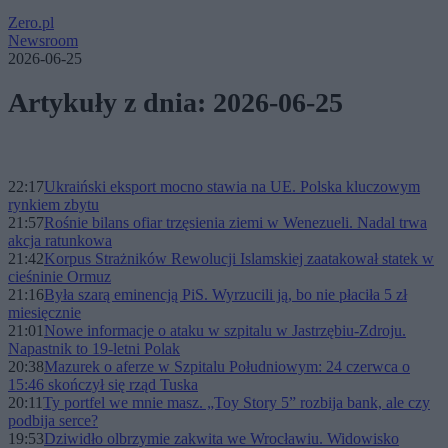
Zero.pl
Newsroom
2026-06-25
Artykuły z dnia: 2026-06-25
22:17
Ukraiński eksport mocno stawia na UE. Polska kluczowym
rynkiem zbytu
21:57
Rośnie bilans ofiar trzęsienia ziemi w Wenezueli. Nadal trwa
akcja ratunkowa
21:42
Korpus Strażników Rewolucji Islamskiej zaatakował statek w
cieśninie Ormuz
21:16
Była szarą eminencją PiS. Wyrzucili ją, bo nie płaciła 5 zł
miesięcznie
21:01
Nowe informacje o ataku w szpitalu w Jastrzębiu-Zdroju.
Napastnik to 19-letni Polak
20:38
Mazurek o aferze w Szpitalu Południowym: 24 czerwca o
15:46 skończył się rząd Tuska
20:11
Ty portfel we mnie masz. „Toy Story 5” rozbija bank, ale czy
podbija serce?
19:53
Dziwidło olbrzymie zakwita we Wrocławiu. Widowisko