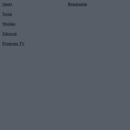
Sport
Regulamin
Świat
Wojsko
Zdrowie
Program TV
© 2026 Kanał Zero Spółka Akcyjna