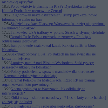
niebieskiej ojczyźnie
18:32
Po co właściwie płacimy na PISF? Dyrektorka instytutu
Kamila Dorbach w rozmowie z Zero.pl
18:12
„Zignorowali nasze ostrzeżenie”. Trump przekazał nowe
informacje o ataku na Iran
17:54
Siedzieć i czekać. Dlaczego Warszawa (na razie) nie powinna
ewakuować Polaków
17:22
Tankowiec USA trafiony w porcie. Strach w słynnej cieśninie
17:11
Donald Tusk: Polska prowadzi rozmowy z Francją o
odstraszaniu jądrowym
16:32
Iran ponownie zaatakował Izrael. Rakieta trafiła w biuro
Netanjahu
15:39
Sekretarz obrony USA: Po atakach na Iran świat stał się
lepszym miejscem
15:23
Lotniczy paraliż nad Bliskim Wschodem. Setki tysięcy
pasażerów utknęły na lotniskach
14:39
Polacy podzieleni w sprawie mandatów dla kierowców.
„Kampanie edukacyjne nie działają”
13:48
Dramat Polaków na Malediwach. „Rząd RP nie planuje
organizowania lotu powrotnego”
13:29
Nocna prohibicja w Warszawie. Jak odbiła się na
interwencjach?
13:22
Żbiki naszym skarbem narodowym? Leśne koty coraz bardziej
zbliżają się do ludzi
12:54
Oto najlepsze filmy i role ubiegłego roku. Zaskoczeni?