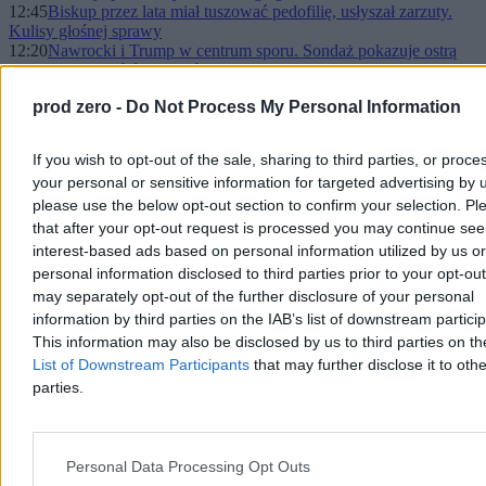
12:45
Biskup przez lata miał tuszować pedofilię, usłyszał zarzuty.
Kulisy głośnej sprawy
12:20
Nawrocki i Trump w centrum sporu. Sondaż pokazuje ostrą
linię podziału wśród Polaków
11:59
Dron spadł na bazę sił powietrznych. Odwołano spotkanie z
prod zero -
Do Not Process My Personal Information
polskim ministrem
11:42
Doniesienia z Bliskiego Wschodu. Nowe dane o ofiarach
konfliktu
If you wish to opt-out of the sale, sharing to third parties, or proce
11:30
Von der Leyen o kryzysie w Zatoce Perskiej: „Katar może
your personal or sensitive information for targeted advertising by 
liczyć na Europę”
please use the below opt-out section to confirm your selection. Pl
11:22
Katastrofa amerykańskiego F-15 w Kuwejcie? Maszyna
runęła w korkociągu, załoga przeżyła
that after your opt-out request is processed you may continue see
11:09
To miał być rok przyspieszenia. Czy wojna na Bliskim
interest-based ads based on personal information utilized by us or
Wschodzie uderzy w polską gospodarkę?
personal information disclosed to third parties prior to your opt-ou
11:07
Najnowszy sondaż partyjny. KO na prowadzeniu, PSL
may separately opt-out of the further disclosure of your personal
odnotowało największy wzrost
information by third parties on the IAB’s list of downstream partici
11:04
Ile gotówki można wpłacić do wpłatomatu? Sprawdź, kiedy
This information may also be disclosed by us to third parties on t
bank zgłosi to do KAS
10:46
Kara dla komitetu Nawrockiego. Przemysław Czarnek:
List of Downstream Participants
that may further disclose it to othe
Absolutnie bezzasadne
parties.
10:33
To jeszcze nie koniec zimy. Marzec przyniesie ciepło, mróz i
suszę
10:27
Elon Musk w aktach Epsteina. O czym rozmawiali?
10:11
Ewakuacja z Bliskiego Wschodu. Czeski rząd: Polecą cztery
Personal Data Processing Opt Outs
samoloty