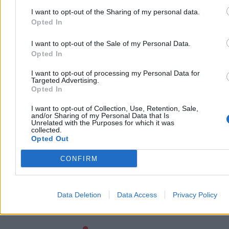
09:55
Dr Chudziak: System nie rozleci się jak domek z kart
I want to opt-out of the Sharing of my personal data.
09:30
Eksplozje w Dosze i alarmy w regionie. Iran rozszerza odwet
Opted In
na sojuszników USA i Izraela
09:20
Krzysztof Strachota w Kanale Zero. Interwencja w Iranie
„psuje biznes”
I want to opt-out of the Sale of my Personal Data.
08:55
Nocny atak drona na brytyjską bazę wojskową na Cyprze. Są
Opted In
straty
08:27
Chorwacja wolna od min. Historyczne ogłoszenie po niemal
I want to opt-out of processing my Personal Data for
30 latach rozminowywania
Targeted Advertising.
07:42
Na rynkach narasta niepokój. Giełdy w Azji w odwrocie,
Opted In
rosną ceny ropy
07:14
Polityka celna Trumpa. Większość uważa, że jest zagrożeniem
I want to opt-out of Collection, Use, Retention, Sale,
and/or Sharing of my Personal Data that Is
dla Polski
Unrelated with the Purposes for which it was
06:48
Irańska rakieta balistyczna spadła na Jerozolimę. Są ranni
collected.
06:42
"Pałace Big Techów zbudowano na naszej lekkomyślności".
Opted Out
Prezes UODO dla Zero.pl
06:00
Komitet wyborczy Nawrockiego ukarany za kampanię
CONFIRM
wyborczą. Zero.pl ma decyzję UODO
03:40
Chaos w Libanie. Izrael ostrzeliwuje Hezbollah, mieszkańcy
Bejrutu wyjeżdżają z miasta
01:52
Stany Zjednoczone straciły żołnierzy. W nocy głos zabrał
Data Deletion
Data Access
Privacy Policy
Karol Nawrocki