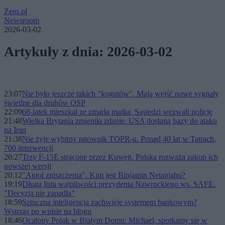
Zero.pl
Newsroom
2026-03-02
Artykuły z dnia: 2026-03-02
23:07
Nie było jeszcze takich "kogutów". Mają wejść nowe sygnały
świetlne dla druhów OSP
22:09
68-latek mieszkał ze zmarłą matką. Sąsiedzi wezwali policję
21:48
Wielka Brytania zmieniła zdanie. USA dostaną bazy do ataku
na Iran
21:38
Nie żyje wybitny ratownik TOPR-u. Ponad 40 lat w Tatrach,
700 interwencji
20:27
Trzy F-15E strącone przez Kuwejt. Polska rozważa zakup ich
nowszej wersji
20:12
"Anioł zniszczenia". Kim jest Binjamin Netanjahu?
19:19
Długa lista wątpliwości prezydenta Nawrockiego ws. SAFE.
"Decyzja nie zapadła"
18:59
Sztuczna inteligencja zachwieje systemem bankowym?
Wstrząs po wpisie na blogu
18:46
Ocalony Polak w Białym Domu: Michael, spotkamy się w