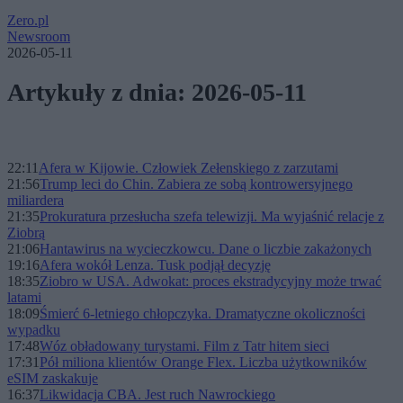
Zero.pl
Newsroom
2026-05-11
Artykuły z dnia: 2026-05-11
22:11
Afera w Kijowie. Człowiek Zełenskiego z zarzutami
21:56
Trump leci do Chin. Zabiera ze sobą kontrowersyjnego
miliardera
21:35
Prokuratura przesłucha szefa telewizji. Ma wyjaśnić relacje z
Ziobrą
21:06
Hantawirus na wycieczkowcu. Dane o liczbie zakażonych
19:16
Afera wokół Lenza. Tusk podjął decyzję
18:35
Ziobro w USA. Adwokat: proces ekstradycyjny może trwać
latami
18:09
Śmierć 6-letniego chłopczyka. Dramatyczne okoliczności
wypadku
17:48
Wóz obładowany turystami. Film z Tatr hitem sieci
17:31
Pół miliona klientów Orange Flex. Liczba użytkowników
eSIM zaskakuje
16:37
Likwidacja CBA. Jest ruch Nawrockiego