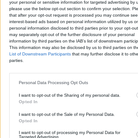
your personal or sensitive information for targeted advertising by 
rozczarować
11:30
please use the below opt-out section to confirm your selection. Pl
Jak zmarnowano Opla? Nie zaszkodziły mu dwie wojny, w
starciu z korporacją może przegrać
that after your opt-out request is processed you may continue see
10:48
Prokuratura reaguje na przeprowadzkę Zbigniewa Ziobry
interest-based ads based on personal information utilized by us or
09:55
Prezydencki minister mówi o ucieczce Ziobry do USA.
personal information disclosed to third parties prior to your opt-ou
„Każdy broni się tak, jak uważa”
may separately opt-out of the further disclosure of your personal
09:34
Dużo deszczu, silny wiatr. Ogłoszono alarmy dla 13
information by third parties on the IAB’s list of downstream partici
województw
09:19
This information may also be disclosed by us to third parties on t
CBŚP rozbiło mafię śmieciową. 14 osób zatrzymanych
08:50
Ruszają egzaminy ósmoklasisty. Co czeka uczniów?
List of Downstream Participants
that may further disclose it to othe
08:17
„Nie chcemy straszyć, ale...”. Kosiniak-Kamysz o zagrożeniu
parties.
wojną i widmie powrotu poboru
08:03
Poczobut o powrocie na Białoruś. Jestem moralnie,
psychicznie przygotowany
07:38
Amerykanie coraz częściej szpiegują Kubę. „Wzorzec
Personal Data Processing Opt Outs
podobny do Wenezueli i Iranu”
07:02
„Całkowicie nie do przyjęcia”. Trump odrzucił irańskie
I want to opt-out of the Sharing of my personal data.
warunki pokoju
Opted In
06:07
Wielkie zwijanie szkół. Albo placówki widma, albo likwidacja
06:06
„Czym skorupka nasiąka” w wersji dla rodziców. Nie
dziwię się, że wybieramy szkoły prywatne
I want to opt-out of the Sale of my Personal Data.
06:06
400 tys. dzieci w szkołach prywatnych. „To ucieczka przed
Opted In
Czarnkiem, Nowacką i reformami”
06:05
Papierologia, kontrole i strach przed paragrafem, czyli jak
I want to opt-out of processing my Personal Data for
wygląda polska szkoła
Targeted Advertising.