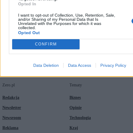
06:05
Biorą publiczne pieniądze, pozbywają się problemów. Ciemna
Opted In
strona szkół niepublicznych
06:04
Szkoła to gra statusowa. „Chodzi tylko o pozycjonowanie się”
I want to opt-out of Collection, Use, Retention, Sale,
and/or Sharing of my Personal Data that Is
06:04
Jak prywatyzuje się polska szkoła. Dekada wywróciła
Unrelated with the Purposes for which it was
wszystko do góry nogami
collected.
06:04
Nauczyciele odchodzą z pracy. „System oświaty jest do
Opted Out
zaorania”
CONFIRM
Data Deletion
Data Access
Privacy Policy
Zero.pl
Tematy
Redakcja
Biznes
Newsletter
Opinie
Newsroom
Technologia
Reklama
Kraj