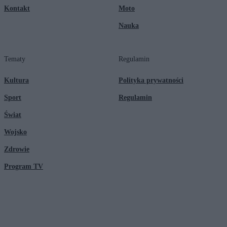
Kontakt
Moto
Nauka
Tematy
Regulamin
Kultura
Polityka prywatności
Sport
Regulamin
Świat
Wojsko
Zdrowie
Program TV
© 2026 Kanał Zero Spółka Akcyjna