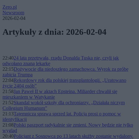
Zero.pl
Newsroom
2026-02-04
Artykuły z dnia: 2026-02-04
22:40
24 lata przetrwała, rządu Donalda Tuska nie, czyli jak
odwołano znaną lekarkę
22:15
Dożywocie dla niedoszłego zamachowca. Wyrok za próbę
zabicia Trumpa
22:04
Rekordowy rok dla polskiej transplantologii. „Uratowano
życie 2404 osób”
21:58
Jan Paweł II w aktach Epsteina. Miliarder chwalił się
mieszkaniem w Watykanie
21:52
Skandal wokół szkoły dla ochroniarzy. „Działała niczym
Collegium Humanum”
21:13
Tajemnicza sprawa sprzed lat. Policja prosi o pomoc w
identyfikacji
21:08
Polski paszport radykalnie się zmieni. Nowy będzie nie tylko
wygląd
20:40
Policjant z Sosnowca po 13 latach służby zostanie wydalony.