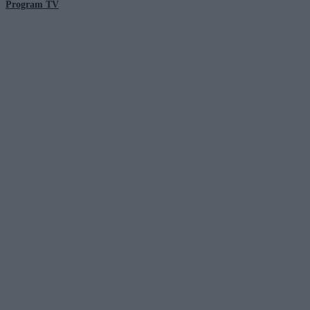
Program TV
© 2026 Kanał Zero Spółka Akcyjna