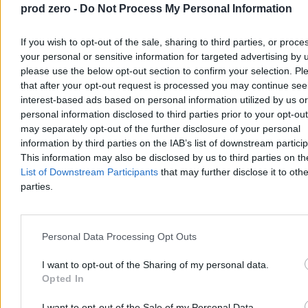
15:39
Wyrok dla kierowcy autobusu po śmiertelnym wypadku.
prod zero -
Do Not Process My Personal Information
"Trzeba patrzeć w lusterko"
15:32
Eksperci CDU apelują o zmiany w emeryturach. Związkowcy
If you wish to opt-out of the sale, sharing to third parties, or proce
protestują
15:26
RPP zdecydowała. Wiemy, co ze stopami procentowymi
your personal or sensitive information for targeted advertising by 
15:24
Awaria ciepłownicza w Warszawie. Osiedle Ursus bez
please use the below opt-out section to confirm your selection. Pl
ogrzewania
that after your opt-out request is processed you may continue see
15:09
Kto cieszy się największym zaufaniem? Najnowszy sondaż
interest-based ads based on personal information utilized by us or
CBOS
personal information disclosed to third parties prior to your opt-ou
15:06
Nagrania z groźbami wobec dziennikarza. SOP reaguje na
may separately opt-out of the further disclosure of your personal
doniesienia Telewizji Republika
14:51
Xi Jinping panikuje? Czystki w chińskiej armii
information by third parties on the IAB’s list of downstream partici
14:35
TikTokiem w Ukrainę. Uwaga na dezinformację w sieci
This information may also be disclosed by us to third parties on t
13:52
Lufthansa kończy 100 lat. Niemiecki przewoźnik rozlicza się z
List of Downstream Participants
that may further disclose it to othe
przeszłością
parties.
13:42
Marine Le Pen na krawędzi politycznej eliminacji
13:01
Medycyna estetyczna a uprawnienia. Ministerstwo Zdrowia
wskazuje, kto może wykonywać zabiegi
12:51
Zamach na Trumpa. Decydujący dzień w sądzie
Personal Data Processing Opt Outs
12:35
Możliwe dymisje w kierownictwie SOP? Mamy komentarz
rzecznika
I want to opt-out of the Sharing of my personal data.
11:58
Najbardziej lubiani politycy. CBOS publikuje nowy ranking
Opted In
zaufania
11:43
Trump o dokumentach Epsteina: To problem demokratów
11:41
W tym europejskim kraju w styczniu sprzedano siedem
I want to opt-out of the Sale of my Personal Data.