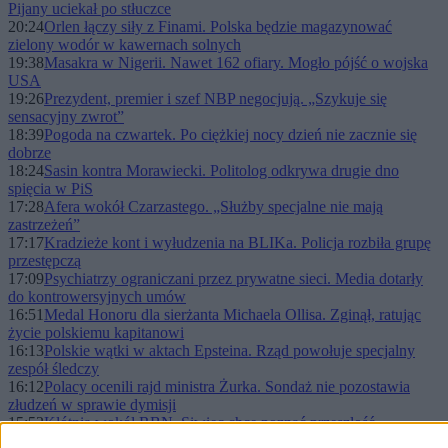
Pijany uciekał po stłuczce
20:24
Orlen łączy siły z Finami. Polska będzie magazynować
zielony wodór w kawernach solnych
19:38
Masakra w Nigerii. Nawet 162 ofiary. Mogło pójść o wojska
USA
19:26
Prezydent, premier i szef NBP negocjują. „Szykuje się
sensacyjny zwrot”
18:39
Pogoda na czwartek. Po ciężkiej nocy dzień nie zacznie się
dobrze
18:24
Sasin kontra Morawiecki. Politolog odkrywa drugie dno
spięcia w PiS
17:28
Afera wokół Czarzastego. „Służby specjalne nie mają
zastrzeżeń”
17:17
Kradzieże kont i wyłudzenia na BLIKa. Policja rozbiła grupę
przestępczą
17:09
Psychiatrzy ograniczani przez prywatne sieci. Media dotarły
do kontrowersyjnych umów
16:51
Medal Honoru dla sierżanta Michaela Ollisa. Zginął, ratując
życie polskiemu kapitanowi
16:13
Polskie wątki w aktach Epsteina. Rząd powołuje specjalny
zespół śledczy
16:12
Polacy ocenili rajd ministra Żurka. Sondaż nie pozostawia
złudzeń w sprawie dymisji
15:52
Kłótnia wokół RBN. Siwiec chce poznać przeszłość
Nawrockiego