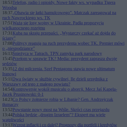
18:53
Telefon, radio i opioidy. Nowe fakty ws. wypadku Tigera
Woodsa
18:37
„Obawia się łatki hamulcowego”. Matczak zareagował na
ruch Nawrockiego ws. TK
17:51
Ważą się losy wojny w Ukrainie. Padła propozycja
wielkanocnego rozejmu
17:31
Kuba na skraju przepaści. „Wystarczy czekać aż dojdą do
ściany”
17:08
Politycy reagują na ruch prezydenta wobec TK. Premier mówi
o „niespodziance”
16:13
Śnieżyca w Tatrach. TPN zamyka park narodowy
15:45
Przełom w sprawie TK? Media: prezydent zaprasza dwoje
sędziów
15:35
12 dni milczenia. Szef Pentagonu stawia nowe ultimatum
Iranowi
15:11
Dwa światy w służbie cywilnej. Ile dzieli urzędnika z
Warszawy od tego z małego powiatu?
14:54
Kontrowersje wokół musicalu o aborcji. Mecz Jaś Kapela-
Jacek Prusinowski: 0-1
14:23
Co Polscy żołnierze robią w Libanie? Gen. Andrzejczak
tłumaczy
13:52
Powstanie nowy most na Wiśle. Skróci czas przejazdu
13:44
Polska będzie „drugim Izraelem”? Ekspert ma wiele
wątpliwości
13:13
Wzrost inflacji i co dalej? Prognozy dla portfeli i kredytów