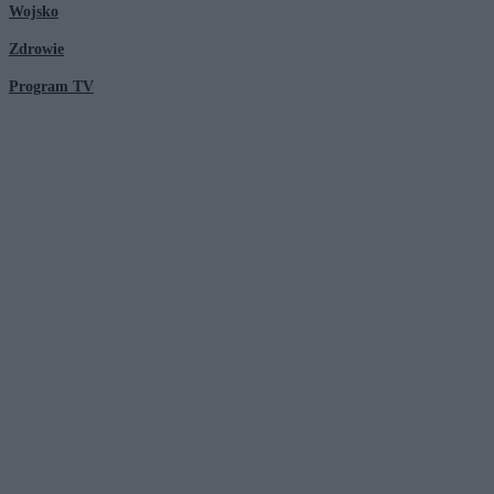
Wojsko
Zdrowie
Program TV
© 2026 Kanał Zero Spółka Akcyjna