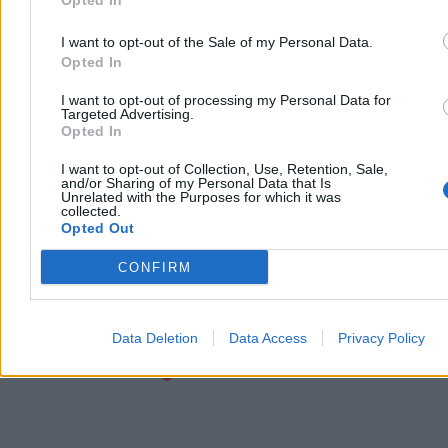
Opted In
w sondażu
08:20
Wójt uniknął skazania, ale wraca jego przeszłość. Nowe fakty
I want to opt-out of the Sale of my Personal Data.
w sprawie Marka K.
Opted In
08:09
Weszły maksymalne ceny paliw. Jak to wygląda na stacjach?
07:49
Watykan informuje o porozumieniu ws. Bazyliki Grobu
I want to opt-out of processing my Personal Data for
Pańskiego
Targeted Advertising.
07:27
Polskie wojsko nie udostępnia nieba do walki z Rosją. Jest
Opted In
komunikat dowództwa
07:10
Atak na tankowiec u wybrzeży Dubaju. Trump zmienia
I want to opt-out of Collection, Use, Retention, Sale,
strategię wobec Iranu
and/or Sharing of my Personal Data that Is
06:58
Drożyzna w koszyku wielkanocnym? Zaglądamy do
Unrelated with the Purposes for which it was
cenników sieci handlowych
collected.
06:48
USA chcą polskich Patriotów? Możliwe opóźnienia w
Opted Out
dostawach uzbrojenia
06:28
Maksymalne ceny paliw. Węgrzy próbowali i polegli. My
CONFIRM
skończymy tak samo
06:03
Czy cyberwojsko umie strzelać? Pierwszy wywiad gen.
Molendy po nominacji w NATO
Data Deletion
Data Access
Privacy Policy