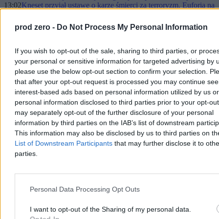
13:02
Kneset przyjął ustawę o karze śmierci za terroryzm. Euforia na
sali i fala krytyki
12:52
Podwyżki w kancelarii premiera Tuska. Najwięcej mogą
prod zero -
Do Not Process My Personal Information
dostać asystenci polityków
12:41
Wniosek o budowę pierwszej elektrowni jądrowej w Polsce
złożony
If you wish to opt-out of the sale, sharing to third parties, or proce
12:34
Prokuratura wnioskuje o uchylenie immunitetu Mariusza
your personal or sensitive information for targeted advertising by 
Kamińskiego. Chodzi o dwie sprawy
please use the below opt-out section to confirm your selection. Pl
12:09
Stanowski wylicza manipulacje Wojewódzkiego. „Jedno
that after your opt-out request is processed you may continue see
wielkie kłamstwo”
interest-based ads based on personal information utilized by us or
11:07
Polskie Patrioty trafią na Bliski Wschód? Szef MON reaguje
10:28
Imigracja. Potrzebujemy planu i kontroli
personal information disclosed to third parties prior to your opt-ou
10:23
Rusza proces kierującego hulajnogą. W wypadku zginęła
may separately opt-out of the further disclosure of your personal
kobieta
information by third parties on the IAB’s list of downstream partici
09:48
Centrum chce, żebyśmy wszyscy mogli zapalić jointa pokoju.
This information may also be disclosed by us to third parties on t
Tylko metody niezbyt pokojowe wybiera
List of Downstream Participants
that may further disclose it to othe
09:32
Jaka inflacja w marcu? Pierwsze dane po wybuchu wojny i
parties.
niemiła niespodzianka
09:28
Marcin Przydacz o decyzji rządu ws. paliw: Spóźniona, bo jest
„dziura Domańskiego”
09:22
Kraje arabskie naciskają na USA ws. Iranu. Wcale nie chcą
Personal Data Processing Opt Outs
końca wojny?
09:12
„80 proc. ma wrócić”. Niemcy szykują wielki powrót
uchodźców
I want to opt-out of the Sharing of my personal data.
08:57
„Efekt Czarnka” już widoczny? Partia Grzegorza Brauna traci