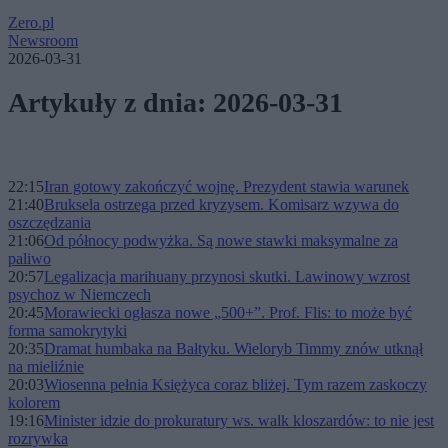
Zero.pl
Newsroom
2026-03-31
Artykuły z dnia: 2026-03-31
22:15
Iran gotowy zakończyć wojnę. Prezydent stawia warunek
21:40
Bruksela ostrzega przed kryzysem. Komisarz wzywa do
oszczędzania
21:06
Od północy podwyżka. Są nowe stawki maksymalne za
paliwo
20:57
Legalizacja marihuany przynosi skutki. Lawinowy wzrost
psychoz w Niemczech
20:45
Morawiecki ogłasza nowe „500+”. Prof. Flis: to może być
forma samokrytyki
20:35
Dramat humbaka na Bałtyku. Wieloryb Timmy znów utknął
na mieliźnie
20:03
Wiosenna pełnia Księżyca coraz bliżej. Tym razem zaskoczy
kolorem
19:16
Minister idzie do prokuratury ws. walk kloszardów: to nie jest
rozrywka