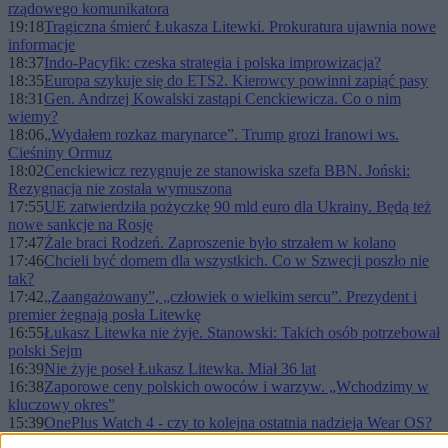
rządowego komunikatora
19:18
Tragiczna śmierć Łukasza Litewki. Prokuratura ujawnia nowe
informacje
18:37
Indo-Pacyfik: czeska strategia i polska improwizacja?
18:35
Europa szykuje się do ETS2. Kierowcy powinni zapiąć pasy
18:31
Gen. Andrzej Kowalski zastąpi Cenckiewicza. Co o nim
wiemy?
18:06
„Wydałem rozkaz marynarce”. Trump grozi Iranowi ws.
Cieśniny Ormuz
18:02
Cenckiewicz rezygnuje ze stanowiska szefa BBN. Joński:
Rezygnacja nie została wymuszona
17:55
UE zatwierdziła pożyczkę 90 mld euro dla Ukrainy. Będą też
nowe sankcje na Rosję
17:47
Żale braci Rodzeń. Zaproszenie było strzałem w kolano
17:46
Chcieli być domem dla wszystkich. Co w Szwecji poszło nie
tak?
17:42
„Zaangażowany”, „człowiek o wielkim sercu”. Prezydent i
premier żegnają posła Litewkę
16:55
Łukasz Litewka nie żyje. Stanowski: Takich osób potrzebował
polski Sejm
16:39
Nie żyje poseł Łukasz Litewka. Miał 36 lat
16:38
Zaporowe ceny polskich owoców i warzyw. „Wchodzimy w
kluczowy okres”
15:39
OnePlus Watch 4 - czy to kolejna ostatnia nadzieja Wear OS?
15:33
Zastępca komendanta policji odwołany. Powodem „zdarzenie