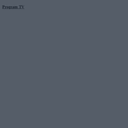
Program TV
© 2026 Kanał Zero Spółka Akcyjna