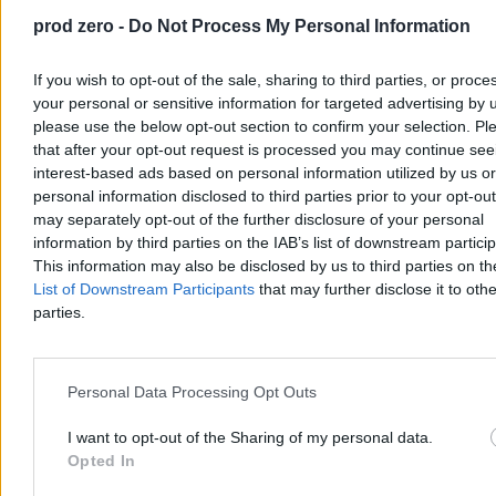
drogowe”
prod zero -
Do Not Process My Personal Information
15:32
Sztylet z epoki brązu wystawiony na sprzedaż. Zatrzymano
68-latka
14:20
Oszuści przejmują konta w serwisie X. Konkurs z podcastem
If you wish to opt-out of the sale, sharing to third parties, or proce
nie istnieje
your personal or sensitive information for targeted advertising by 
14:05
Burza wokół pieniędzy dla TVP. „Za PiS tak nie było”
please use the below opt-out section to confirm your selection. Pl
13:43
Leon XIV czy Donald Trump? Amerykanie odpowiedzieli
that after your opt-out request is processed you may continue see
13:39
Atak niedźwiedzia w Bieszczadach. Nie żyje 58-letnia kobieta
13:01
Braun i Obajtek bez immunitetu? Jest opinia komisji
interest-based ads based on personal information utilized by us or
13:00
Sławomir Cenckiewicz złożył dymisję. „Wobec bezprawnych
personal information disclosed to third parties prior to your opt-ou
działań rządu”
may separately opt-out of the further disclosure of your personal
12:37
Kto szkodzi Unii Europejskiej? Europoseł KO nie ma
information by third parties on the IAB’s list of downstream partici
wątpliwości
This information may also be disclosed by us to third parties on t
12:26
Krypto jest modne, ale to nie tradycyjny fason. Ryzyko dziur
List of Downstream Participants
that may further disclose it to othe
w kieszeniach jest większe
12:09
Co jest na topie w Warszawie? Poseł PiS nie ma pojęcia
parties.
11:10
„To zajęło nam połowę rozmowy”. Morawiecki o kulisach
spotkania z Kaczyńskim
10:59
Dubajski trop w aferze Zondacrypto? Detektyw poszukujący
„króla bitcoinów” ujawnia
Personal Data Processing Opt Outs
10:59
Pełczyńska-Nałęcz: Czy ktoś chce tę koalicję zniszczyć?
10:54
Książę Harry w Kijowie. Niezapowiedziana wizyta w cieniu
I want to opt-out of the Sharing of my personal data.
rosyjskich ataków
Opted In
10:39
Na co zbiera fundacja posła Konfederacji? „Bezczelny numer”
10:17
„Nie zostawimy pokrzywdzonych”. Komunikat prokuratury