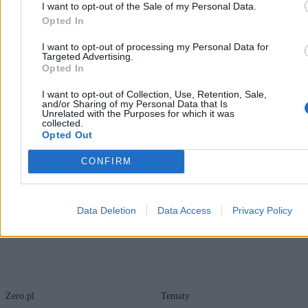
I want to opt-out of the Sale of my Personal Data.
ws. Zondacrypto
09:59
Polska pod francuskim parasolem atomowym. Jest plan
Opted In
ćwiczeń
09:43
Pełczyńska-Nałęcz, Morawiecki i Szczerba. Poranne
I want to opt-out of processing my Personal Data for
Targeted Advertising.
Rozmowy Zero na EKG [NA ŻYWO]
Opted In
09:22
Piesiewicz zapewnia: Sportowcy dostali pieniądze za tokeny
08:14
Rosyjska rafineria w ogniu. Toksyczny dym nad Morzem
I want to opt-out of Collection, Use, Retention, Sale,
Czarnym
and/or Sharing of my Personal Data that Is
07:56
Rekord Tuska, ale słabe wyniki koalicjantów. Nowy sondaż
Unrelated with the Purposes for which it was
07:44
USA bez sekretarza Marynarki Wojennej. Dalszy ciąg czystki
collected.
07:12
Wojna o tankowce. USA i Iran przechwytują statki
Opted Out
05:56
Joanna Dorociak: Ciało pokazało mi, że nie jestem
niezniszczalna
CONFIRM
05:55
Karol Nawrocki: To rząd odpowiada za problemy wokół
kryptowalut [WYWIAD]
Data Deletion
Data Access
Privacy Policy
Zero.pl
Tematy