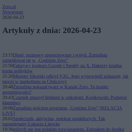
Zero.pl
Newsroom
2026-04-23
Artykuły z dnia: 2026-04-23
23:15
Długi, rozmowy sponsorowane i wstyd. Żurnalista
zameldował się w „Godzinie Zero”
21:50
Fałszywy konkurs Google i Spotify na X. Hakerzy kradną
konta polityków
21:20
Minister Sikorski odkrył V2G. Jego wypowiedź pokazuje, jak
mocni w marketingu są Chińczycy
20:48
Żurnalista pokazał twarz w Kanale Zero. To koniec
anonimowości?
20:43
Czarnek straszył limitami w onkologii. Kosikowski: Podajesz
kłamstwo
20:08
Żurnalista gościem programu „Godzina Zero” [RELACJA
LIVE]
20:02
Społecznik, aktywista, opiekun najsłabszych. Tak
zapamiętamy Łukasza Litewkę
19:36
mSzyfr nie jest polskim rozwiązaniem. Zajrzałem do środka