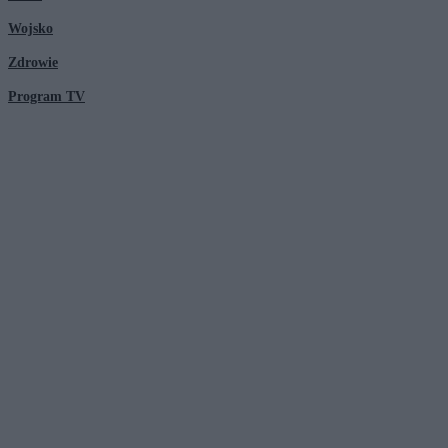
Wojsko
Zdrowie
Program TV
© 2026 Kanał Zero Spółka Akcyjna