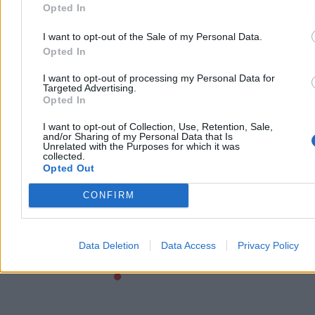
Opted In
gratulacyjny
09:45
"Płać albo czekaj". Skandal w rządowym szpitalu MSWiA
09:41
Woda zalewa drogi i domy. Setki interwencji strażaków,
I want to opt-out of the Sale of my Personal Data.
IMGW ostrzega przed roztopami
Opted In
09:17
"Patologia". Michał Dworczyk o przyjmowaniu w szpitalach
poza kolejką
I want to opt-out of processing my Personal Data for
08:49
Nie jeden, a dwa ataki. USA rozważa działania ws. Iranu
Targeted Advertising.
08:14
Zełenski zabrał głos po zamachu we Lwowie. Opisał działania
Opted In
zamachowca
07:46
"El Mencho" nie żyje. W Meksyku służby powoli opanowują
I want to opt-out of Collection, Use, Retention, Sale,
sytuację
and/or Sharing of my Personal Data that Is
Unrelated with the Purposes for which it was
07:13
Fico grozi Ukrainie odcięciem prądu. "Mamy prawo
collected.
odpowiedzieć"
Opted Out
06:58
Potwierdzają to wszystkie modele meteorologiczne.
Temperatura będzie niemal letnia
CONFIRM
05:56
"Czy żyją ci, którzy nie wpłacili?". Skończmy z panami życia
i śmierci w szpitalach
05:55
97 proc. chorych na raka przyjętych poza kolejką. Ujawniamy
wyniki kontroli w rządowym szpitalu
Data Deletion
Data Access
Privacy Policy