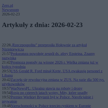
Zero.pl
Newsroom
2026-02-23
Artykuły z dnia: 2026-02-23
22:28
„Rzeczpospolita” przeprosiła Hołownię za artykuł
Nizinkiewicza
21:57
Prokuratura powołuje zespół ds. afery Epsteina. Znamy
nazwiska
21:42
Prognoza pogody na wiosnę 2026 r. Wielka zmiana już w
końcu tygodnia
20:53
USS Gerald R. Ford minął Kretę. USA ewakuują personel z
Libanu
20:42
Zaczęła się rewolucyjna zmiana w ZUS. Na razie dla 500 tys.
użytkowników
19:57
WarNewsPL: Ukraina stawia na roboty i drony
19:54
Rosja po czterech latach wojny. Mity, które upadły
19:52
Premier Wielkiej Brytanii był w Polsce. Nieoficjalnie i
prywatnie
19:48
Nieruchomości w Polsce trzecim rynkiem w Europie