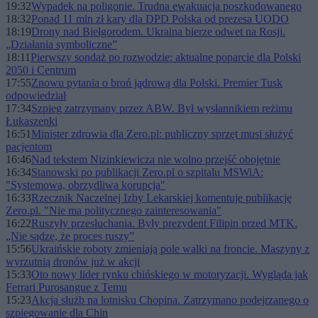
19:32
Wypadek na poligonie. Trudna ewakuacja poszkodowanego
18:32
Ponad 11 mln zł kary dla DPD Polska od prezesa UODO
18:19
Drony nad Biełgorodem. Ukraina bierze odwet na Rosji.
„Działania symboliczne”
18:11
Pierwszy sondaż po rozwodzie: aktualne poparcie dla Polski
2050 i Centrum
17:55
Znowu pytania o broń jądrową dla Polski. Premier Tusk
odpowiedział
17:34
Szpieg zatrzymany przez ABW. Był wysłannikiem reżimu
Łukaszenki
16:51
Minister zdrowia dla Zero.pl: publiczny sprzęt musi służyć
pacjentom
16:46
Nad tekstem Nizinkiewicza nie wolno przejść obojętnie
16:34
Stanowski po publikacji Zero.pl o szpitalu MSWiA:
"Systemowa, obrzydliwa korupcja"
16:33
Rzecznik Naczelnej Izby Lekarskiej komentuje publikację
Zero.pl. "Nie ma politycznego zainteresowania"
16:22
Ruszyły przesłuchania. Były prezydent Filipin przed MTK.
„Nie sądzę, że proces ruszy”
15:56
Ukraińskie roboty zmieniają pole walki na froncie. Maszyny z
wyrzutnią dronów już w akcji
15:33
Oto nowy lider rynku chińskiego w motoryzacji. Wygląda jak
Ferrari Purosangue z Temu
15:23
Akcja służb na lotnisku Chopina. Zatrzymano podejrzanego o
szpiegowanie dla Chin