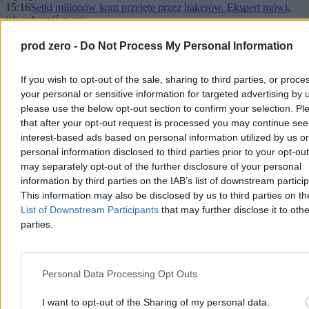
15:16
Setki milionów kont przejęte przez hakerów. Ekspert mówi,
jak ochronić swoje
14:58
Sikorski mówił o Węgrzech, nie bawił się w dyplomację.
„Fundamentalnie szokujące”
prod zero -
Do Not Process My Personal Information
13:57
Zapasy gazu w Niemczech alarmująco niskie. Wystarczy
jeden impuls
If you wish to opt-out of the sale, sharing to third parties, or proce
13:37
Polacy o ochronie zdrowia: NFZ do likwidacji, więcej
pieniędzy w systemie. Sondaż Zero.pl
your personal or sensitive information for targeted advertising by 
13:32
Al-Hol znika z mapy. Razem z nim dziesiątki tysięcy rodzin
please use the below opt-out section to confirm your selection. Pl
ISIS
that after your opt-out request is processed you may continue see
13:12
Czarzasty pojechał do Kijowa. Będzie przemawiać w
interest-based ads based on personal information utilized by us or
ukraińskim parlamencie
personal information disclosed to third parties prior to your opt-ou
12:38
"Oczekuję weryfikacji, czy taki proceder nie jest powielany".
may separately opt-out of the further disclosure of your personal
Reakcje po sytuacji w szpitalu MSWiA
12:13
information by third parties on the IAB’s list of downstream partici
Lawinowo rośnie liczba deportacji z Polski. "Nie zakończył
się luty, a decyzji mamy 420"
This information may also be disclosed by us to third parties on t
12:00
Tyle wyniesie najwyższa emerytura w Polsce. Pracował na nią
List of Downstream Participants
that may further disclose it to othe
bez żadnego L4
parties.
11:46
Dyplom w godzinę i "automatyzacja sprzedaży". Ostry raport
o wrocławskiej uczelni
11:46
Zakup węgla za Morawieckiego pod lupą śledczych.
Gigantyczna strata
Personal Data Processing Opt Outs
11:03
Rząd chce uderzyć mocniej w pracodawców. "Kary nie robią
wrażenia"
I want to opt-out of the Sharing of my personal data.
10:42
Kim Dzong Un ponownie wybrany. Pekin wysłał list