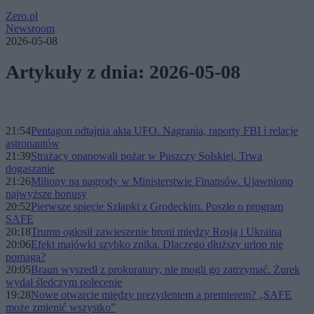
Zero.pl
Newsroom
2026-05-08
Artykuły z dnia: 2026-05-08
21:54
Pentagon odtajnia akta UFO. Nagrania, raporty FBI i relacje
astronautów
21:39
Strażacy opanowali pożar w Puszczy Solskiej. Trwa
dogaszanie
21:26
Miliony na nagrody w Ministerstwie Finansów. Ujawniono
najwyższe bonusy
20:52
Pierwsze spięcie Szłapki z Grodeckim. Poszło o program
SAFE
20:18
Trump ogłosił zawieszenie broni między Rosją i Ukrainą
20:06
Efekt majówki szybko znika. Dlaczego dłuższy urlop nie
pomaga?
20:05
Braun wyszedł z prokuratury, nie mogli go zatrzymać. Żurek
wydał śledczym polecenie
19:28
Nowe otwarcie między prezydentem a premierem? „SAFE
może zmienić wszystko”