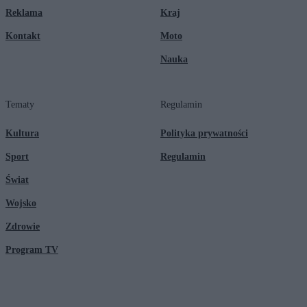
Reklama
Kraj
Kontakt
Moto
Nauka
Tematy
Regulamin
Kultura
Polityka prywatności
Sport
Regulamin
Świat
Wojsko
Zdrowie
Program TV
© 2026 Kanał Zero Spółka Akcyjna