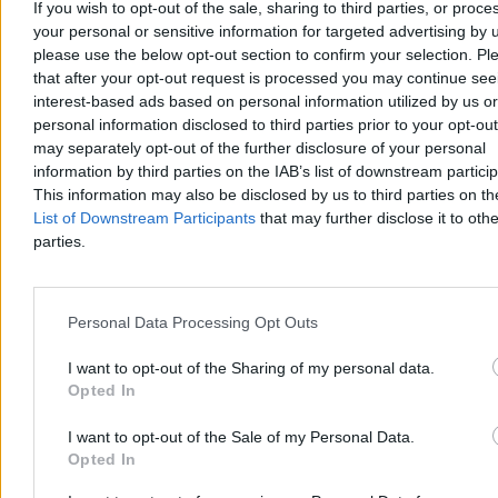
If you wish to opt-out of the sale, sharing to third parties, or proce
oceniają nowego szefa BBN
13:10
Polityczne trzęsienie ziemi w Wielkiej Brytanii. Wyniki
your personal or sensitive information for targeted advertising by 
wyborów
please use the below opt-out section to confirm your selection. Pl
13:02
Napad na bank w Niemczech. Napastnicy przetrzymują
that after your opt-out request is processed you may continue see
zakładników
interest-based ads based on personal information utilized by us or
12:18
Adwokat od „trumny na kółkach” już w więzieniu
personal information disclosed to third parties prior to your opt-ou
11:44
Operacja „Hellfire” uderza w pedofilów. Wśród zatrzymanych
may separately opt-out of the further disclosure of your personal
19-latek i pedagog
11:14
Nauka bez nauki? Trzy błędy polskich naukowców
information by third parties on the IAB’s list of downstream partici
10:15
Zmarł Ryszard Zembaczyński. Przez trzy kadencje był
This information may also be disclosed by us to third parties on t
prezydentem Opola
List of Downstream Participants
that may further disclose it to othe
10:07
Oto nowy szef BBN. Jest decyzja prezydenta
parties.
09:54
Najnowsze informacje ws. tragedii w Raszynie. Pomoc miał
wezwać 11-latek
09:45
„Ludzie będą umierali w kolejkach”. Posłanka mówi o trudnej
sytuacji służby zdrowia
Personal Data Processing Opt Outs
08:59
Alerty meteorologiczne na piątek. Burze uderzą w dwa
regiony, możliwy grad
I want to opt-out of the Sharing of my personal data.
08:48
Nowy gatunek osy na 100. urodziny. Tak świat składa hołd
Opted In
Davidowi Attenborough
07:48
Hołownia o rozmowach z politykami PiS: Nie traktuję ich jak
trędowatych
I want to opt-out of the Sale of my Personal Data.
07:31
MV Hondius zawinie do portu. Władze chcą uniknąć
Opted In
kolejnych zakażeń
07:04
Strzały w cieśninie Ormuz i atak na ZEA. Kto złamał rozejm?