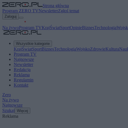
Strona główna
Program ZERO TV
Newsletter
Zgłoś temat
Zaloguj
Na żywo
Program TV
Kraj
Świat
Sport
Opinie
Biznes
Technologia
Wojsk
Wszystkie kategorie
Kraj
Świat
Sport
Biznes
Technologia
Wojsko
Zdrowie
Kultura
Nau
Program TV
Najnowsze
Newsletter
Redakcja
Reklama
Regulamin
Kontakt
Zero
Na żywo
Najnowsze
Szukaj
Więcej
Reklama