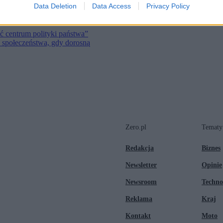
Data Deletion
Data Access
Privacy Policy
ele zawodów jest zagrożonych”
ć centrum polityki państwa”
o społeczeństwa, gdy dorosną
Zero.pl
Tematy
Redakcja
Biznes
Newsletter
Opinie
Newsroom
Techno
Reklama
Kraj
Kontakt
Moto