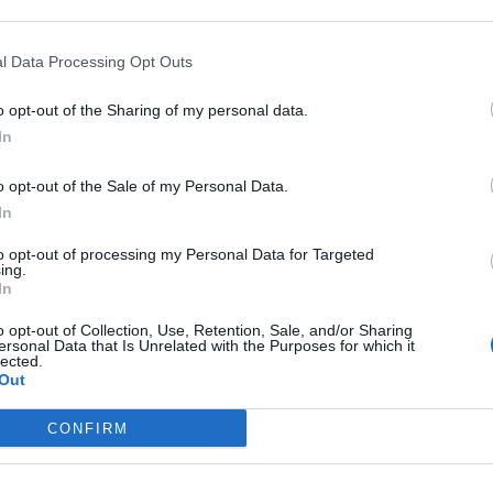
t jest otwarty
go
Dwa nazwiska
l Data Processing Opt Outs
y Malty o eksplozjach na wyspie
Tusk rozwiązał struktury
o opt-out of the Sharing of my personal data.
u zbliży się do Mac OS?
m Wydarzeń”
In
wotę
akach
o opt-out of the Sale of my Personal Data.
jmu”
ię udać
In
y
st prawda?
to opt-out of processing my Personal Data for Targeted
sparcia
ing.
In
nstytucję
 orderu Zełenskiemu
 Klaudię
o opt-out of Collection, Use, Retention, Sale, and/or Sharing
ersonal Data that Is Unrelated with the Purposes for which it
 chce kasacji
lected.
ach i e-hulajnogach
Out
CONFIRM
 do 85 km/h
lądową