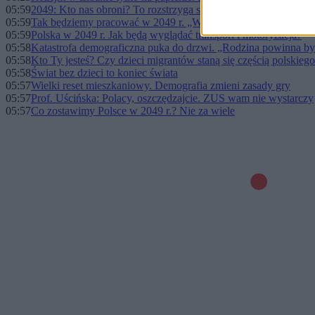
05:59
2049: Kto nas obroni? To rozstrzyga się już dziś
05:59
Tak będziemy pracować w 2049 r. „Wygra ten, kto nadąży. Wi
05:59
Polska w 2049 r. Jak będą wyglądać transport i motoryzacja?
05:58
Katastrofa demograficzna puka do drzwi. „Rodzina powinna by
05:58
Kto Ty jesteś? Czy dzieci migrantów staną się częścią polskieg
05:58
Świat bez dzieci to koniec świata
05:57
Wielki reset mieszkaniowy. Demografia zmieni zasady gry
05:57
Prof. Uścińska: Polacy, oszczędzajcie. ZUS wam nie wystarczy
05:57
Co zostawimy Polsce w 2049 r.? Nie za wiele