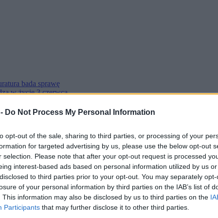
uratura bada sprawę
zą w życie 3 czerwca
odejrzaną zawiesinę
nąć w przyszłym tygodniu
 -
Do Not Process My Personal Information
dał wyrok
nagłe ruchy
ajdzie się Polska
to opt-out of the sale, sharing to third parties, or processing of your per
 owocną rozmowę”
formation for targeted advertising by us, please use the below opt-out s
r selection. Please note that after your opt-out request is processed y
łuje”
eing interest-based ads based on personal information utilized by us or
anie tych pieniędzy”
disclosed to third parties prior to your opt-out. You may separately opt-
Zełenskiemu odznaczenie
losure of your personal information by third parties on the IAB’s list of
ecza doniesieniom
Donald Trump zmienił politykę Arktyki
. This information may also be disclosed by us to third parties on the
IA
zja prezydenta
Participants
that may further disclose it to other third parties.
rwa zbiórka na nowy