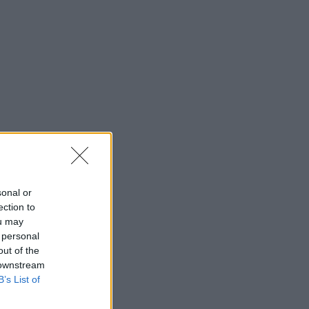
sonal or
ection to
ou may
 personal
out of the
 downstream
B’s List of