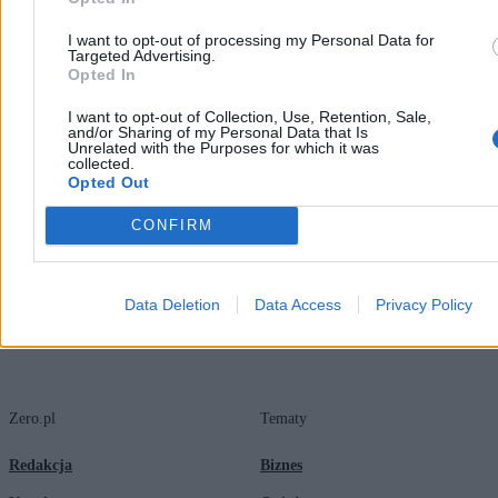
07:54
Ogromne inwestycje w amerykański węgiel. Trump: To
świetny biznes
I want to opt-out of processing my Personal Data for
07:49
IMGW ostrzega przed burzami i ulewami. Alerty dla wielu
Targeted Advertising.
regionów
Opted In
07:08
Kto kandydatem KO na prezydenta Krakowa? Padły trzy
nazwiska
I want to opt-out of Collection, Use, Retention, Sale,
and/or Sharing of my Personal Data that Is
06:30
Nowe sankcje na Rosję. Przełom w USA
Unrelated with the Purposes for which it was
06:00
Największy comeback w polskim tenisie. Niezwykła historia
collected.
Mai Chwalińskiej
Opted Out
05:59
Jak koalicja przegra wybory przez Martę Cienkowską
05:59
Policja w Szkole w Chmurze po zgłoszeniu CBA. Trwa
CONFIRM
prokuratorskie śledztwo
Data Deletion
Data Access
Privacy Policy
Zero.pl
Tematy
Redakcja
Biznes