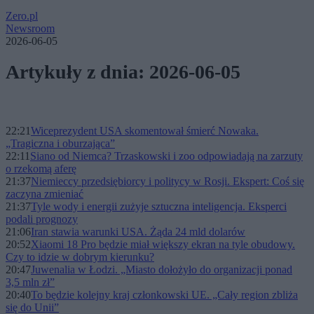
Zero.pl
Newsroom
2026-06-05
Artykuły z dnia: 2026-06-05
22:21
Wiceprezydent USA skomentował śmierć Nowaka.
„Tragiczna i oburzająca”
22:11
Siano od Niemca? Trzaskowski i zoo odpowiadają na zarzuty
o rzekomą aferę
21:37
Niemieccy przedsiębiorcy i politycy w Rosji. Ekspert: Coś się
zaczyna zmieniać
21:37
Tyle wody i energii zużyje sztuczna inteligencja. Eksperci
podali prognozy
21:06
Iran stawia warunki USA. Żąda 24 mld dolarów
20:52
Xiaomi 18 Pro będzie miał większy ekran na tyle obudowy.
Czy to idzie w dobrym kierunku?
20:47
Juwenalia w Łodzi. „Miasto dołożyło do organizacji ponad
3,5 mln zł”
20:40
To będzie kolejny kraj członkowski UE. „Cały region zbliża
się do Unii”