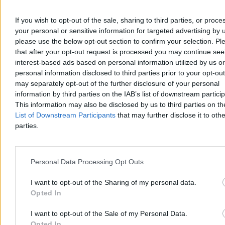
14:45
Czterolatka wypadła z 11. piętra. Dziecko walczy o życie
13:50
Dyspensa po Bożym Ciele? Nie wszędzie, ksiądz tłumaczy
If you wish to opt-out of the sale, sharing to third parties, or proce
13:30
Przeżył wybuch w kopalni. Wyjawia, co mogło doprowadzić
your personal or sensitive information for targeted advertising by 
do tragedii
12:59
please use the below opt-out section to confirm your selection. Pl
Odwiedziłem Nowe Centrum Warszawy. Ktoś tu bawi się w
miejskie Lego
that after your opt-out request is processed you may continue see
12:27
Tusk z propozycją nowego pomnika. W sieci zawrzało
interest-based ads based on personal information utilized by us or
12:16
Hejt wobec córki Nawrockiego. Wnioski do USA i Chin
personal information disclosed to third parties prior to your opt-ou
12:02
Szef MON z apelem do Ukraińców. „Głęboki ból, niepokój i
may separately opt-out of the further disclosure of your personal
sprzeciw”
information by third parties on the IAB’s list of downstream partici
11:48
Amazfit Balance 3 to nowa seria zegarków dla osób
szukających partnera treningowego
This information may also be disclosed by us to third parties on t
11:43
RPD kieruje pretensje o czerwone paski do… lodziarni. O co
List of Downstream Participants
that may further disclose it to othe
naprawdę chodzi?
parties.
10:58
Czerwony Plan Interwencyjny. Eksplozja drona w Rumunii
10:51
„Przeciwniczki głupieją”. Wolfke tłumaczy fenomen
Chwalińskiej
10:48
Nowy podatek paliwowy coraz bliżej. Rząd liczy miliardy,
Personal Data Processing Opt Outs
firmy utracone przychody
09:48
„Pokonała demony”. Eksperci o kulisach sukcesu Mai
I want to opt-out of the Sharing of my personal data.
Chwalińskiej
Opted In
09:47
Katastrofa śmigłowca pod Limanową. Ujawniono tożsamość
ofiary
08:57
4,5 miesiąca. Tyle dziś szuka się pracy w Polsce. Jak robić to
I want to opt-out of the Sale of my Personal Data.
lepiej?
Opted In