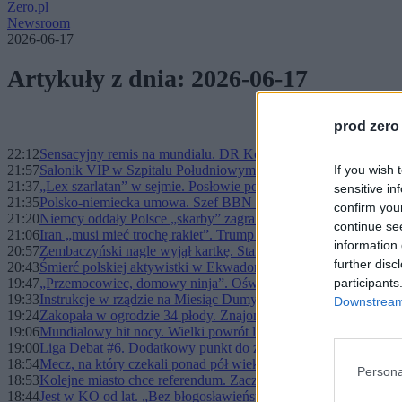
Zero.pl
Newsroom
2026-06-17
Artykuły z dnia: 2026-06-17
prod zero
22:12
Sensacyjny remis na mundialu. DR Kongo zatrzymało Portugal
21:57
Salonik VIP w Szpitalu Południowym. Temat numer jeden Ligi
If you wish 
21:37
„Lex szarlatan” w sejmie. Posłowie podjęli decyzję
sensitive in
21:35
Polsko-niemiecka umowa. Szef BBN wskazał problematyczny 
confirm you
21:20
Niemcy oddały Polsce „skarby” zagrabione podczas wojny. M.in
continue se
21:06
Iran „musi mieć trochę rakiet”. Trump chaotycznie o porozumi
information 
20:57
Zembaczyński nagle wyjął kartkę. Stanowski ma się podpisać
further disc
20:43
Śmierć polskiej aktywistki w Ekwadorze. Tropiła korupcję na 
19:47
„Przemocowiec, domowy ninja”. Oświadczenie żony Kraskow
participants
19:33
Instrukcje w rządzie na Miesiąc Dumy. „Minister strzela sobie 
Downstream 
19:24
Zakopała w ogrodzie 34 płody. Znajomi mówią o lekarce
19:06
Mundialowy hit nocy. Wielki powrót legendy
19:00
Liga Debat #6. Dodatkowy punkt do zdobycia na Zero.pl
18:54
Mecz, na który czekali ponad pół wieku. Piłkarski kopciuszek 
Persona
18:53
Kolejne miasto chce referendum. Zaczęli zbierać podpisy
18:44
Jest w KO od lat. „Bez błogosławieństwa Kierwińskiego nie m