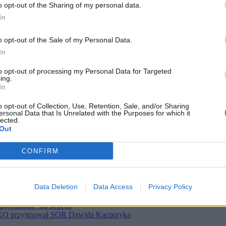
o opt-out of the Sharing of my personal data.
ntuje
ina
In
nie mam”
twa
o opt-out of the Sale of my Personal Data.
In
poborowym
to opt-out of processing my Personal Data for Targeted
 absurd
ing.
In
, co z oprogramowaniem?
danię po mundialowym meczu
Rządzący przerywają milczenie
o opt-out of Collection, Use, Retention, Sale, and/or Sharing
ersonal Data that Is Unrelated with the Purposes for which it
h Zero.pl
lected.
 po tekstach Zero.pl
Out
y przypiąłem słowika, dam mu na imię Patryk”
romitacja całego obozu
ch prywatny SOR
CONFIRM
net reaguje po tekście Zero.pl
lgierię
 szczegóły
Data Deletion
Data Access
Privacy Policy
j niż roczny dochód mieszkańca Konga
„pojednanie” za bezcen
ów KO przyjmował SOR Dawida Kacprzyka