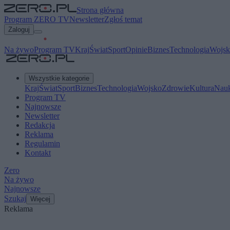
Strona główna
Program ZERO TV
Newsletter
Zgłoś temat
Zaloguj
Na żywo
Program TV
Kraj
Świat
Sport
Opinie
Biznes
Technologia
Wojsk
Wszystkie kategorie
Kraj
Świat
Sport
Biznes
Technologia
Wojsko
Zdrowie
Kultura
Nau
Program TV
Najnowsze
Newsletter
Redakcja
Reklama
Regulamin
Kontakt
Zero
Na żywo
Najnowsze
Szukaj
Więcej
Reklama