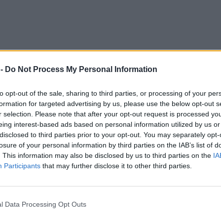
 -
Do Not Process My Personal Information
ię
 Debat
to opt-out of the sale, sharing to third parties, or processing of your per
formation for targeted advertising by us, please use the below opt-out s
zapis
r selection. Please note that after your opt-out request is processed y
. pierścień Jagiellonów
eing interest-based ads based on personal information utilized by us or
eniu z Teheranem
disclosed to third parties prior to your opt-out. You may separately opt-
losure of your personal information by third parties on the IAB’s list of
szczytach władzy
skiego
. This information may also be disclosed by us to third parties on the
IA
w stopę”
Participants
that may further disclose it to other third parties.
wraca na mundial
l Data Processing Opt Outs
ożna nic”