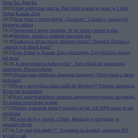
Dnia Św. Patryka
20:01
Ostre polityczne starcia. Pięć rund twarzą w twarz w Lidze
Debat Kanału Zero
19:35
Sean Penn z niezwykłym „Oscarem”. Ukraińcy zaskoczyli
słynnego aktora
19:32
Norwegia z nową strategią. W tle obawy przed wojną
18:46
Mojżesz, naziści i szalenie uprzejmy łoś
18:36
Tankowce płyną przez cieśninę Ormuz? Doradca Trumpa o
„słabnących siłach Iranu”
18:23
Liga Debat w Kanale Zero wieczorem. Zwycięzców znamy
już teraz
18:18
„Kompromitacja żurkowców”. Sąd cofnął akt oskarżenia
przeciwko Dworczykowi
18:01
Słynne auto odebrane pijanemu kierowcy. Skorzystają z niego
policjanci
17:58
Nowy przywódca Iranu trafił do Moskwy? Teheran zaprzecza,
Rosja nie komentuje
17:45
Szef amerykańskiego centrum antyterrorystycznego rezygnuje.
To protest przeciwko wojnie
17:33
Ważny wskaźnik inflacji najniżej od lat. Ale RPP raczej to nie
przekona
17:28
Zwrot akcji w sporze z Dino. Mediacje wstrzymane w
ostatniej chwili
17:14
„Czy pan jest mądry?". Awantura na komisji, posłowie PiS
wyszli z sali