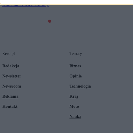
Romana Fritza z Korony
Zero.pl
Tematy
Redakcja
Biznes
Newsletter
Opinie
Newsroom
Technologia
Reklama
Kraj
Kontakt
Moto
Nauka