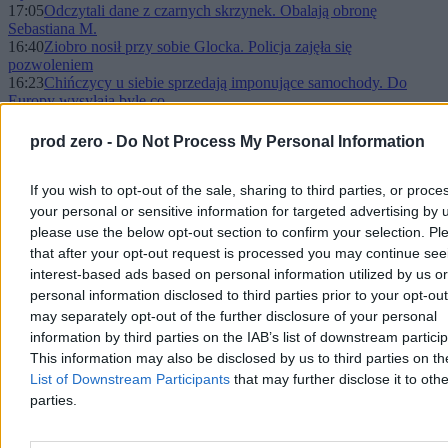
17:05
Odczytali dane z czarnych skrzynek. Obalają obronę
Sebastiana M.
16:40
Ziobro nosił przy sobie Glocka. Policja zajęła się
pozwoleniem
16:23
Chińczycy u siebie sprzedają imponujące samochody. Do
Europy wysyłają byle co
16:02
Unijna polityka klimatyczna nową osią sporu. O co chodzi w
systemie ETS?
prod zero -
Do Not Process My Personal Information
15:36
Wypadek autobusu szkolnego. Na miejscu śmigłowce LPR
15:03
Inspektor zamiast sądu pracy? Kontrowersyjna reforma
Państwowej Inspekcji Pracy
If you wish to opt-out of the sale, sharing to third parties, or proce
14:45
Chiny wchodzą do gry na Bliskim Wschodzie. „Wyzwanie
your personal or sensitive information for targeted advertising by 
rzucone Ameryce”
please use the below opt-out section to confirm your selection. Pl
14:41
Suski zasłabł w prokuraturze. Na widok konkretnej osoby
that after your opt-out request is processed you may continue see
13:40
Uniewinnienie uchylone. Sprawa śmierci Ewy Tylman wraca
interest-based ads based on personal information utilized by us or
na wokandę
personal information disclosed to third parties prior to your opt-ou
13:25
Znowu pytanie o Omegę. Szejna mówi, że nie wziął zegarka
13:11
Prokuratura umarza dwa wątki śledztwa ws. katastrofy
may separately opt-out of the further disclosure of your personal
smoleńskiej
information by third parties on the IAB’s list of downstream partici
12:49
Partner biznesowy Fritza: Polska „wersalskim bękartem”.
This information may also be disclosed by us to third parties on t
Poseł PiS: Dziwna to mieszanka
List of Downstream Participants
that may further disclose it to othe
12:25
Wpadka posła Mateckiego. Kto kupił słynny rekwizyt z „Gry
parties.
o tron”?
12:11
Tusk zakpił z Czarnka. Wytknął mu "OZE-sroze"
11:49
Rząd wypracował imponujący deficyt. Czy trzeba już bić na