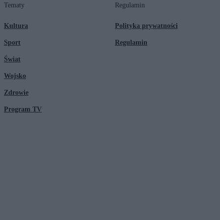
Tematy
Regulamin
Kultura
Polityka prywatności
Sport
Regulamin
Świat
Wojsko
Zdrowie
Program TV
© 2026 Kanał Zero Spółka Akcyjna