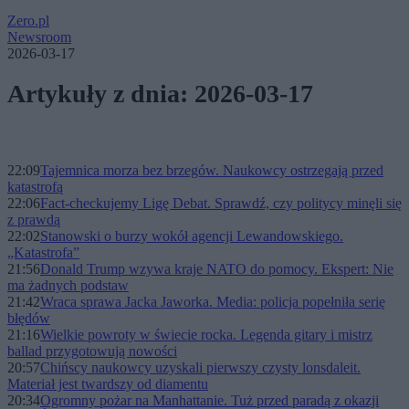
Zero.pl
Newsroom
2026-03-17
Artykuły z dnia: 2026-03-17
22:09
Tajemnica morza bez brzegów. Naukowcy ostrzegają przed
katastrofą
22:06
Fact-checkujemy Ligę Debat. Sprawdź, czy politycy minęli się
z prawdą
22:02
Stanowski o burzy wokół agencji Lewandowskiego.
„Katastrofa”
21:56
Donald Trump wzywa kraje NATO do pomocy. Ekspert: Nie
ma żadnych podstaw
21:42
Wraca sprawa Jacka Jaworka. Media: policja popełniła serię
błędów
21:16
Wielkie powroty w świecie rocka. Legenda gitary i mistrz
ballad przygotowują nowości
20:57
Chińscy naukowcy uzyskali pierwszy czysty lonsdaleit.
Materiał jest twardszy od diamentu
20:34
Ogromny pożar na Manhattanie. Tuż przed paradą z okazji