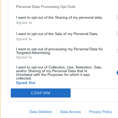
alarm?
Personal Data Processing Opt Outs
11:06
Kpiny z podopiecznych i pracowników. Ujawniamy, jak
działa dyrektorka najbardziej znanego OPS w Polsce
11:05
Izrael chwali się sukcesem. „Rozkaz eliminacji wydał
I want to opt-out of the Sharing of my personal data.
Netanjahu”
Opted In
10:55
Ważne stanowisko dla Polaka w NATO. Co dalej z
cyberwojskiem?
I want to opt-out of the Sale of my Personal Data.
10:23
Pół miliarda złotych na Izerę. Lista płac polskiego auta
Opted In
elektrycznego
09:35
Rekordowy skok deficytu. Jachira: Każdy rząd pogłębia
I want to opt-out of processing my Personal Data for
patorozdawnictwo
Targeted Advertising.
09:29
Nie zdążą w terminie z kamizelkami dla wszystkich
Opted In
ratowników medycznych
08:16
Prezydent pisze do premiera. Nawrocki wskazuje kierunek
I want to opt-out of Collection, Use, Retention, Sale,
przed Radą Europejską
and/or Sharing of my Personal Data that Is
08:14
Tragicznie doniesienia z Włoch. Nie żyje dwoje Polaków
Unrelated with the Purposes for which it was
collected.
07:49
Cel: ambasada USA. Atak na Zieloną Strefę w Bagdadzie
Opted Out
07:23
Dwie duże zmiany w pogodzie. Pierwsza w środę, druga – w
piątek
07:09
„Będę miał zaszczyt”. Trump zapowiada przejęcie Kuby
CONFIRM
06:59
Zmiany w nowym sondażu. Kluczowa partia koalicji traci
najwięcej
06:39
Bez porozumienia w sprawie podwyżek. Czy grozi nam
Data Deletion
Data Access
Privacy Policy
zapaść w ochronie zdrowia?
06:02
Polska „bękartem wersalskim”. Oto biznesowy partner