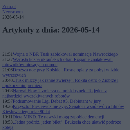
Zero.pl
Newsroom
2026-05-14
Artykuły z dnia: 2026-05-14
21:51
Wojna o NBP. Tusk zablokował nominacje Nawrockiego
21:27
Wzrosła liczba ukraińskich ofiar. Rosjanie zaatakowali
ratowników niosących pomoc
21:06
Droższa noc przy Kolskiej. Rosną opłaty za pobyt w izbie
wytrzeźwień
20:40
„Tusk milczy jak ranne zwierzę”. Rokita ostro o Ziobrze i
upokorzeniu premiera
20:08
Narwal Flow 2 zmierza na polski rynek. To jeden z
najbardziej wyczekiwanych robotów
19:57
Podsumowanie Ligi Debat #5. Debiutant w jury
19:26
Krzysztof Piesiewicz nie żyje. Senator i współtwórca filmów
Kieślowskiego miał 80 lat
19:11
Dieta MIND. Te nawyki mogą zapobiec demencji
18:53
„Jedna podróż, jeden bilet”. Bruksela chce ułatwić podróże
koleją