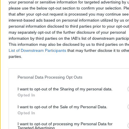
your personal or sensitive information for targeted advertising by 
straty od prawie 40 lat
13:26
please use the below opt-out section to confirm your selection. Pl
Akt oskarżenia Sutryka. Media: Za to odpowie prezydent
Wrocławia
that after your opt-out request is processed you may continue see
13:23
Warszawa dokonała pierwszej transkrypcji małżeństwa
interest-based ads based on personal information utilized by us or
jednopłciowego
personal information disclosed to third parties prior to your opt-ou
13:21
Minister finansów zadowolony z wyniku Polski. „Najwyższe
may separately opt-out of the further disclosure of your personal
tempo”
information by third parties on the IAB’s list of downstream partici
13:20
Parkowanie w centrum dużych miast stało się darmowe. Czy
to czas na zmiany?
This information may also be disclosed by us to third parties on t
13:19
Zmiana w egzaminie na prawo jazdy. Minister podał datę
List of Downstream Participants
that may further disclose it to othe
12:20
Żurek straszył Nawrockiego Trybunałem Stanu. „Stał się
parties.
memem”
12:05
Minister Żurek i kryptonim „ucieczka”
11:25
Nominat Trumpa zaczyna rozdawać karty. Kim jest czołowy
bankier świata?
Personal Data Processing Opt Outs
10:46
Polexit? „Niemożliwe, to jest zły pomysł”
10:24
Nowe dane o wzroście gospodarczym Polski. Miało być lepiej
I want to opt-out of the Sharing of my personal data.
09:43
Tyle może kosztować referendum. Media: PKW podała kwotę
Opted In
08:42
Koszmar Ukrainy. Dzień i noc nieustannych ataków Rosji
08:18
W tej myjni Suszek był widziany ostatni raz. Resort nie zrywa
umowy
I want to opt-out of the Sale of my Personal Data.
07:37
Nie chcemy pracować na emeryturze. Jednak liczba
Opted In
zatrudnionych i tak rośnie
07:35
Relokacja amerykańskich wojsk. Szef MON wyjaśnia
I want to opt-out of processing my Personal Data for
zamieszanie
Targeted Advertising.