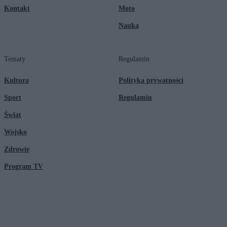
Kontakt
Moto
Nauka
Tematy
Regulamin
Kultura
Polityka prywatności
Sport
Regulamin
Świat
Wojsko
Zdrowie
Program TV
© 2026 Kanał Zero Spółka Akcyjna