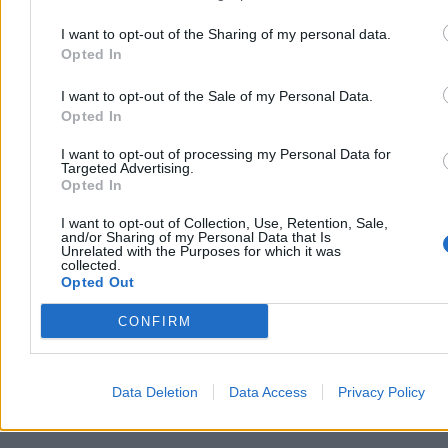
09:48
Polscy dziennikarze bohaterami na Tajwanie. „Napastnikami
okazali się policjanci”
I want to opt-out of the Sharing of my personal data.
09:28
Symbol Rzymu niczym basen. Szokujące nagranie obiega sieć
Opted In
09:17
„Co mnie to obchodzi?”. Mejza wzburzony po pytaniu o
aktywność poselską
I want to opt-out of the Sale of my Personal Data.
08:43
Wyjazd Ziobry do USA. Media wskazują na rolę urzędnika
Opted In
Trumpa
08:22
„Ma żałować decyzji”. Xi zdradził Trumpowi słowa Putina
I want to opt-out of processing my Personal Data for
08:03
Gazowa przyszłość Rosji w rękach Chin. Putin zrealizuje swój
Targeted Advertising.
wielki plan?
Opted In
07:46
Zapytaliśmy Polaków, gdzie spędzą urlop. Zagranica nie taka
popularna
I want to opt-out of Collection, Use, Retention, Sale,
07:29
Śmiertelny przypadek hantawirusa w USA. Służby badają
and/or Sharing of my Personal Data that Is
źródło zakażenia
Unrelated with the Purposes for which it was
07:15
Angela Merkel krytykuje UE. Powodem brak rozmów z Rosją
collected.
06:34
Pięć minut więcej ruchu dziennie. Badacze wskazują na
Opted Out
konkretne korzyści
06:02
Zgłoszenie, procedura, kula. Jak stolica „rozwiązuje” problem
CONFIRM
dzików
06:02
15-latka straciła jajowód. Rzecznik praw pacjenta reaguje po
tekście Zero.pl
06:01
Siedem lat pracy i tylko 309 zł brutto podwyżki. Frustracja w
Data Deletion
Data Access
Privacy Policy
sądach rośnie