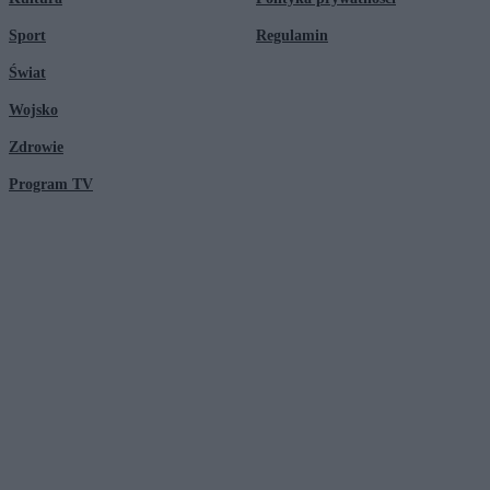
Sport
Regulamin
Świat
Wojsko
Zdrowie
Program TV
© 2026 Kanał Zero Spółka Akcyjna