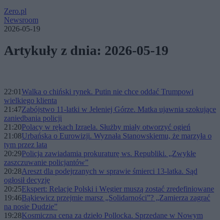
Zero.pl
Newsroom
2026-05-19
Artykuły z dnia: 2026-05-19
22:01
Walka o chiński rynek. Putin nie chce oddać Trumpowi
wielkiego klienta
21:47
Zabójstwo 11-latki w Jeleniej Górze. Matka ujawnia szokujące
zaniedbania policji
21:20
Polacy w rękach Izraela. Służby miały otworzyć ogień
21:08
Urbańska o Eurowizji. Wyznała Stanowskiemu, że marzyła o
tym przez lata
20:29
Policja zawiadamia prokuraturę ws. Republiki. „Zwykłe
zaszczuwanie policjantów”
20:28
Areszt dla podejrzanych w sprawie śmierci 13-latka. Sąd
ogłosił decyzję
20:25
Ekspert: Relacje Polski i Węgier muszą zostać zredefiniowane
19:46
Bąkiewicz przejmie marsz „Solidarności”? „Zamierza zagrać
na nosie Dudzie”
19:28
Kosmiczna cena za dzieło Pollocka. Sprzedane w Nowym