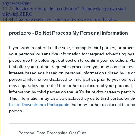
zbyt wcześnie?
15:27
„Jedziemy z tym, nie ma odwrotu”. Stanowski ogłasza start
telewizji ZERO
14:34
„Gaz rozweselający” zbiera żniwo we Francji. Paraliż,
wypadki i uzależnienia młodych
13:58
Festiwal w Cannes: Czas horroru. Recenzujemy świetny film
prod zero -
Do Not Process My Personal Information
o Jeanie Moulinie i Klausie Barbie
13:45
Polscy dziennikarze bohaterami w Tajpej. Dlaczego zwykła
bójka stała się sprawą narodową?
If you wish to opt-out of the sale, sharing to third parties, or proce
13:33
Czarny scenariusz w NBP. Źródło Zero.pl: rząd może chcieć
your personal or sensitive information for targeted advertising by 
przejąć bank centralny
please use the below opt-out section to confirm your selection. Pl
13:00
Wałęsa i Buzek z Europejskim Orderem Zasługi. Pierwsze
that after your opt-out request is processed you may continue see
takie odznaczenia w UE
interest-based ads based on personal information utilized by us or
12:25
Alarm w państwach NATO. Estonia potwierdza zestrzelenie
bezzałogowca
personal information disclosed to third parties prior to your opt-ou
11:57
Magyar z pierwszą wizytą zagraniczną w Polsce. „Gesty
may separately opt-out of the further disclosure of your personal
symboliczne”
information by third parties on the IAB’s list of downstream partici
11:31
iPhone Ultra jak grzechotka. Apple trafił na problemy podczas
This information may also be disclosed by us to third parties on t
produkcji
List of Downstream Participants
that may further disclose it to othe
11:07
Wymiar sprawiedliwości doszedł do ściany. I nie chodzi tylko
parties.
o sędziów
10:59
Ważna decyzja USA ws. rosyjskiej ropy. Kreml dostanie
zastrzyk gotówki
10:21
Kazachstan testuje wywoływanie deszczu. Pierwszy taki
Personal Data Processing Opt Outs
projekt