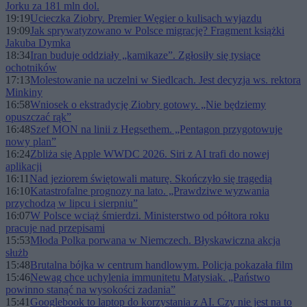
Jorku za 181 mln dol.
19:19
Ucieczka Ziobry. Premier Węgier o kulisach wyjazdu
19:09
Jak sprywatyzowano w Polsce migrację? Fragment książki
Jakuba Dymka
18:34
Iran buduje oddziały „kamikaze”. Zgłosiły się tysiące
ochotników
17:13
Molestowanie na uczelni w Siedlcach. Jest decyzja ws. rektora
Minkiny
16:58
Wniosek o ekstradycję Ziobry gotowy. „Nie będziemy
opuszczać rąk”
16:48
Szef MON na linii z Hegsethem. „Pentagon przygotowuje
nowy plan”
16:24
Zbliża się Apple WWDC 2026. Siri z AI trafi do nowej
aplikacji
16:11
Nad jeziorem świętowali maturę. Skończyło się tragedią
16:10
Katastrofalne prognozy na lato. „Prawdziwe wyzwania
przychodzą w lipcu i sierpniu”
16:07
W Polsce wciąż śmierdzi. Ministerstwo od półtora roku
pracuje nad przepisami
15:53
Młoda Polka porwana w Niemczech. Błyskawiczna akcja
służb
15:48
Brutalna bójka w centrum handlowym. Policja pokazała film
15:46
Newag chce uchylenia immunitetu Matysiak. „Państwo
powinno stanąć na wysokości zadania”
15:41
Googlebook to laptop do korzystania z AI. Czy nie jest na to