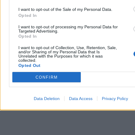
koalicyjnych z PiS
09:11
Idzie ochłodzenie. To nie koniec walki zimy z wiosną
I want to opt-out of the Sale of my Personal Data.
09:06
Członkini RPP o pomyśle Adama Glapińskiego. „To jest bla,
Opted In
bla, bla”
08:25
„To naplucie w twarz”. Odpowiedź na zarzuty prezesa DIOZ
I want to opt-out of processing my Personal Data for
08:14
Kim Dzong Un zapozował z córką. Czarne kurtki, strzelnica i
Targeted Advertising.
symbole władzy
Opted In
07:48
„Prawie przy tym zasnąłem”. Trump podzielił się anegdotą o
„Epickiej Furii”
I want to opt-out of Collection, Use, Retention, Sale,
and/or Sharing of my Personal Data that Is
07:23
Atak na szkołę w Minabie. „Błędne dane wywiadowcze”
Unrelated with the Purposes for which it was
07:07
Polska dołączy do wojny z Iranem? Sikorski stawia sprawę
collected.
jasno
Opted Out
06:53
Notowania „w trybie paniki”. Ropa znów drożeje
06:10
TVP promowała Instagrama w programie dla dzieci. Powód?
CONFIRM
Nie chciała „cenzurować” najmłodszych
06:02
Mistrzowie kopiarki. Dlaczego Polska jest innowacyjna bez
innowacji? [Wywiad Sroczyńskiego]
Data Deletion
Data Access
Privacy Policy