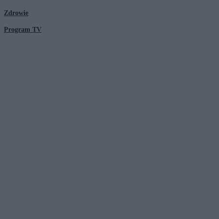
Zdrowie
Program TV
© 2026 Kanał Zero Spółka Akcyjna