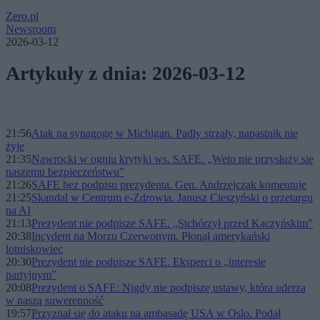
Zero.pl
Newsroom
2026-03-12
Artykuły z dnia: 2026-03-12
21:56
Atak na synagogę w Michigan. Padły strzały, napastnik nie
żyje
21:35
Nawrocki w ogniu krytyki ws. SAFE. „Weto nie przysłuży się
naszemu bezpieczeństwu”
21:26
SAFE bez podpisu prezydenta. Gen. Andrzejczak komentuje
21:25
Skandal w Centrum e-Zdrowia. Janusz Cieszyński o przetargu
na AI
21:13
Prezydent nie podpisze SAFE. „Stchórzył przed Kaczyńskim”
20:38
Incydent na Morzu Czerwonym. Płonął amerykański
lotniskowiec
20:30
Prezydent nie podpisze SAFE. Eksperci o „interesie
partyjnym”
20:08
Prezydent o SAFE: Nigdy nie podpiszę ustawy, która uderza
w naszą suwerenność
19:57
Przyznał się do ataku na ambasadę USA w Oslo. Podał