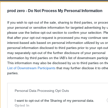
dotyczył wewnętrznych systemów”
13:55
Oscarowy niezbędnik. Co i gdzie obejrzeć przed 98.
prod zero -
Do Not Process My Personal Information
ceremonią wręczenia Oscarów?
13:23
Fala bezpłatnych urlopów w NIK. Izba odpowiada na nowe
doniesienia
If you wish to opt-out of the sale, sharing to third parties, or proce
13:13
„Robin Hood papieża” wraca do Łodzi. Kard. Konrad
your personal or sensitive information for targeted advertising by 
Krajewski nowym metropolitą
please use the below opt-out section to confirm your selection. Pl
12:57
„Złoty plan” prezesa NBP. Eksperci wskazują na ryzyka
wokół SAFE 0 proc.
that after your opt-out request is processed you may continue see
12:23
Bezkonkurencyjna Unia. Jak Europa zgubiła swoją przewagę
interest-based ads based on personal information utilized by us or
11:57
Kardynał Ryś z apelem do wiernych. „Potrzebujemy przeorać
personal information disclosed to third parties prior to your opt-ou
ziemię krakowskiego Kościoła”
may separately opt-out of the further disclosure of your personal
11:28
Kontrowersje w Warszawie: radny PiS alarmuje o urzędniku
information by third parties on the IAB’s list of downstream partici
powiązanym z Rosją
This information may also be disclosed by us to third parties on t
11:19
Oszuści mają nowy patent na seniorów. Policjanci zatrzymali
16-latkę
List of Downstream Participants
that may further disclose it to othe
10:59
Chatboty pomagały planować przemoc. „Udanych łowów”
parties.
10:50
Tankowce w ogniu. Seria ataków na statki w pobliżu Iraku i w
Cieśninie Ormuz
10:24
O wciskaniu ludziom bredni. Jak nieudacznicy żyją z
udaczników
Personal Data Processing Opt Outs
10:09
Spór o system dla szpitali. Na liście pornografia i Pokémony
09:47
Nocny atak Rosji na obwód czernihowski. Nie żyje 15-letnia
I want to opt-out of the Sharing of my personal data.
dziewczyna
Opted In
09:18
„Będzie walka”. Michał Wawer o możliwych negocjacjach