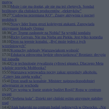
motyw
19:33
Może i nie ma dopłat, ale nie ma też chętnych. Sondaż
bezlitosny dla chińskich producentów „elektryków”
19:27
"Cudowna przemiana KO". Znany aktywista o nocnej
prohibicji
19:02
Nowy lider Iranu grozi kolejnymi atakami. Zapowiada
utrzymanie blokady Ormuz
18:36
Czy Trump zasługuje na Nobla? Są wyniki sondażu
18:16
Ricky Gervais. Nie ma Nieba ani Piekła. Jest tylko komedia
18:10
Dron na terenie kopalni. „Być może jeden z tych
wrześniowych”
18:02
Komuchy odebrały Warszawiakom wolność
17:31
Edukacja zdrowotna będzie obowiązkowa? Broniarz: decyzja
już zapadła
16:42
O tę technologię rywalizują cyfrowi giganci. Dlaczego Meta
właśnie przejęła Moltbooka?
15:55
Warszawa wprowadza nocny zakaz sprzedaży alkoholu.
„Cztery lata zajęła walka”
15:41
Dron spadł na kopalnię. Minister: najprawdopodobniej
adwersarze ze wschodu
15:27
Czy wojna w Iranie uratuje budżet Rosji? Ropa w centrum
uwagi
15:05
"Srebrna kula". Dzięki niej chiński reżim utrzymuje stabilny
rząd
14:42
Atak hakerski na centrum badań jądrowych w Otwocku. „Nie